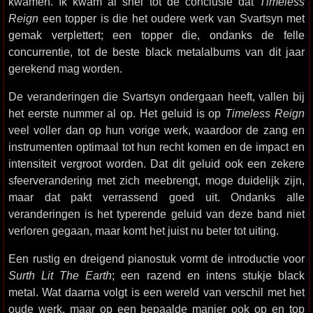
kwamen. Ik kwam al snel tot de conclusie dat
Timeless
Reign
een topper is die het oudere werk van Svartsyn met
gemak verplettert; een topper die, ondanks de felle
concurrentie, tot de beste black metalalbums van dit jaar
gerekend mag worden.
De veranderingen die Svartsyn ondergaan heeft, vallen bij
het eerste nummer al op. Het geluid is op
Timeless Reign
veel voller dan op hun vorige werk, waardoor de zang en
instrumenten optimaal tot hun recht komen en de impact en
intensiteit vergroot worden. Dat dit geluid ook een zekere
sfeerverandering met zich meebrengt, moge duidelijk zijn,
maar dat pakt verrassend goed uit. Ondanks alle
veranderingen is het typerende geluid van deze band niet
verloren gegaan, maar komt het juist nu beter tot uiting.
Een rustig en dreigend pianostuk vormt de introductie voor
Surth Lit The Earth
; een razend en intens stukje black
metal. Wat daarna volgt is een wereld van verschil met het
oude werk, maar op een bepaalde manier ook op en top