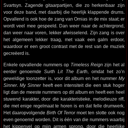
Svartsyn. Zagende gitaarpartijen, die zo herkenbaar zijn
voor deze band, met daarbij die heerlijk klappende drums.
Opvallend is ook hoe de zang van Ornias in de mix staat; er
wordt veel mee gespeeld. Dan weer naar de achtergrond,
dan weer naar voren, lekker afwisselend. Zijn zang is over
het algemeen lekker traag, met vaak een galm erdoor,
waardoor er een groot contrast met de rest van de muziek
gecreëerd is.
Enkele opvallende nummers op
Timeless Reign
zijn het al
eerder genoemde
Surth Lit The Earth
, omdat het zo’n
geweldige toonzetter is, voor dit album en het nummer
My
Sinner
.
My Sinner
heeft een intensiteit die een stuk hoger
ligt dan de meeste nummers op dit album en heeft een heel
stuwend karakter, door die karakteristieke, melodieuze riff,
die met enige regelmaat te horen is en dat felle drumwerk.
Het daaropvolgende
Birth Of Terror
moet ten slotte ook nog
even genoemd worden. Dit is één van die nummers waarbij
het kippenvel op mijn armen sprong, door die heerlijke