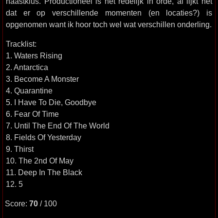
haastklus. Productioneel is het redelijk in orde, al lijkt het
dat er op verschillende momenten (en locaties?) is
opgenomen want ik hoor toch wel wat verschillen onderling.
Tracklist:
1. Waters Rising
2. Antarctica
3. Become A Monster
4. Quarantine
5. I Have To Die, Goodbye
6. Fear Of Time
7. Until The End Of The World
8. Fields Of Yesterday
9. Thirst
10. The 2nd Of May
11. Deep In The Black
12. 5
Score:
70
/ 100