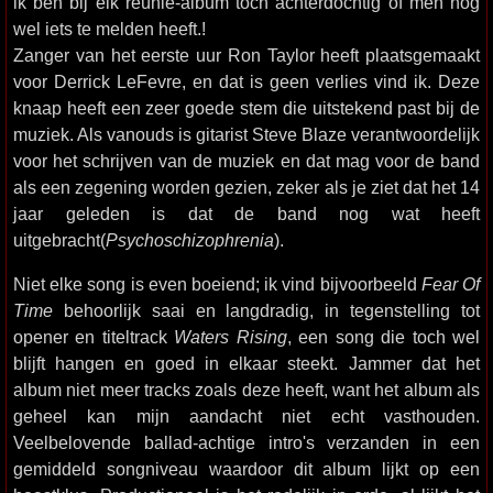
ik ben bij elk reünie-album toch achterdochtig of men nog
wel iets te melden heeft.!
Zanger van het eerste uur Ron Taylor heeft plaatsgemaakt
voor Derrick LeFevre, en dat is geen verlies vind ik. Deze
knaap heeft een zeer goede stem die uitstekend past bij de
muziek. Als vanouds is gitarist Steve Blaze verantwoordelijk
voor het schrijven van de muziek en dat mag voor de band
als een zegening worden gezien, zeker als je ziet dat het 14
jaar geleden is dat de band nog wat heeft
uitgebracht(
Psychoschizophrenia
).
Niet elke song is even boeiend; ik vind bijvoorbeeld
Fear Of
Time
behoorlijk saai en langdradig, in tegenstelling tot
opener en titeltrack
Waters Rising
, een song die toch wel
blijft hangen en goed in elkaar steekt. Jammer dat het
album niet meer tracks zoals deze heeft, want het album als
geheel kan mijn aandacht niet echt vasthouden.
Veelbelovende ballad-achtige intro's verzanden in een
gemiddeld songniveau waardoor dit album lijkt op een