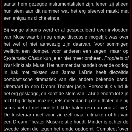
aantal hem gezegde instrumentalisten zijn, lenen zij alleen
hun stem aan dit nummer wat het erg sfeervol maakt met
een enigszins cliché einde.
Bij vorige albums werd er al gespeculeerd over invloeden
van Muse waarbij nog enige discussie mogelijk was over
het wel of niet aanwezig zijn daarvan. Voor sommigen
wellicht een domper, voor anderen een zegen, maar op
Systematic Chaos
kun je er niet meer omheen.
Prophets of
War
klinkt als Muse. Het nummer dat handelt over de oorlog
in Irak met teksten van James LaBrie heeft diezelfde
bombastische dramatiek van die andere bekende band.
Uiteraard in een Dream Theater jasje. Persoonlijk vind ik
het erg geslaagd, en komt de stem van LaBrie enorm tot zijn
recht bij dit type muziek, iets meer dan bij de uithalen die hij
soms niet of met moeite lijkt te halen (en dan vooral live).
De luisteraar moet voor zichzelf maar uitmaken of hij van
een Dream Theater Muse-relatie houdt. Minder is echter de
tweede stem die tegen het einde opdoemt. Compleet ‘over