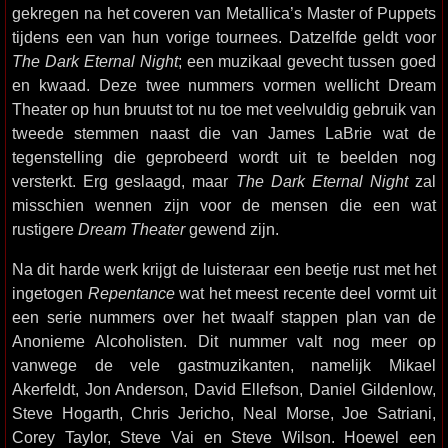
gekregen na het coveren van Metallica’s Master of Puppets
tijdens een van hun vorige tournees. Datzelfde geldt voor
The Dark Eternal Night
; een muzikaal gevecht tussen goed
en kwaad. Deze twee nummers vormen wellicht Dream
Theater op hun bruutst tot nu toe met veelvuldig gebruik van
tweede stemmen naast die van James LaBrie wat de
tegenstelling die geprobeerd wordt uit te beelden nog
versterkt. Erg geslaagd, maar
The Dark Eternal Night
zal
misschien wennen zijn voor de mensen die een wat
rustigere
Dream Theater
gewend zijn.
Na dit harde werk krijgt de luisteraar een beetje rust met het
ingetogen
Repentance
wat het meest recente deel vormt uit
een serie nummers over het twaalf stappen plan van de
Anonieme Alcoholisten. Dit nummer valt nog meer op
vanwege de vele gastmuzikanten, namelijk Mikael
Akerfeldt, Jon Anderson, David Ellefson, Daniel Gildenlow,
Steve Hogarth, Chris Jericho, Neal Morse, Joe Satriani,
Corey Taylor, Steve Vai en Steve Wilson. Hoewel een