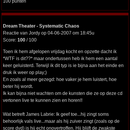
100 punten
Dream Theater - Systematic Chaos
Reactie van Jordy op 04-06-2007 om 18:45u
Score:
100
/ 100
Toen ik hem afgelopen vrijdag kocht en opzette dacht ik
*WTF is dit??* maar ondertussen heb ik hem een aantal
keer geluisterd. Terwijl ik dit typ is ie bijna aan het einde en
druk ik weer op play;)
En zoals al meer gezegd: hoe vaker je hem luistert, hoe
beter hij wordt.
Ik kan bijna niet wachten om de kunsten die ze op deze cd
vertonen live te kunnen zien en horen!!
Wat betreft James Labrie: Ik geef toe...hij zingt soms
behoorlijk vals live...maar als hij zuiver zingt (zoals op de
score dvd) is hij echt onovertroffen. Hij blijft de zwakste