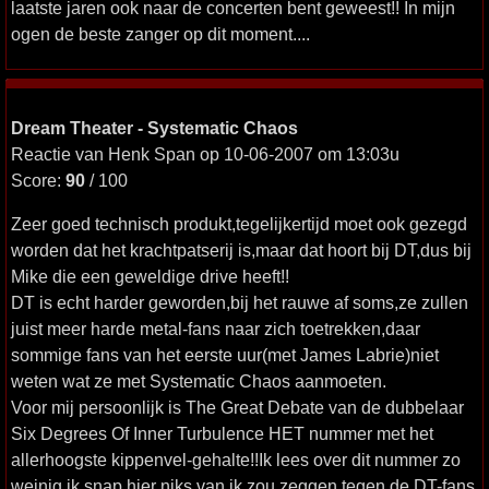
laatste jaren ook naar de concerten bent geweest!! In mijn
ogen de beste zanger op dit moment....
Dream Theater - Systematic Chaos
Reactie van Henk Span op 10-06-2007 om 13:03u
Score:
90
/ 100
Zeer goed technisch produkt,tegelijkertijd moet ook gezegd
worden dat het krachtpatserij is,maar dat hoort bij DT,dus bij
Mike die een geweldige drive heeft!!
DT is echt harder geworden,bij het rauwe af soms,ze zullen
juist meer harde metal-fans naar zich toetrekken,daar
sommige fans van het eerste uur(met James Labrie)niet
weten wat ze met Systematic Chaos aanmoeten.
Voor mij persoonlijk is The Great Debate van de dubbelaar
Six Degrees Of Inner Turbulence HET nummer met het
allerhoogste kippenvel-gehalte!!Ik lees over dit nummer zo
weinig,ik snap hier niks van,ik zou zeggen tegen de DT-fans