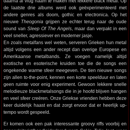
daarna al vlug naam te maken met lekkere black metal. Op
de laatste drie albums werd ook geëxperimenteerd met
andere genres als doom, gothic en electronica. Op het
nieuwe
Theogonia
grijpen ze echter terug naar de oude
sound van
Sleep Of The Angels
, maar dan verpakt in een
veel sneller, agressiever en moderner jasje.
En zoals metalfans wel weten, serveren Grieken hun metal
altijd volgens een ander recept dan overige Europese en
Amerikaanse metalbands. Ze voegen namelijk altijd
exotische en esoterische kruiden toe die de songs een
ongekende warme sfeer meegeven. De tien nieuwe songs
zijn allen to-the-point, kennen een korte speelduur en laten
geen ruimte voor enig experiment. Gewoon lekkere snelle
melodieuze blackmetalsongs die in je hoofd blijven hangen
en veel sfeer creëren. Onze Griekse vrienden hebben deze
keer duidelijk haast en dat zorgt ervoor dat er heerlijk up-
tempo wordt gespeeld.
Er komen ook een pak interessante groovy riffs voorbij en