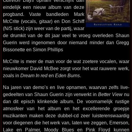
Oblivion Days
opnam verschijnt dan
eindelijk een nieuw album van deze
progband. Vaste bandleden Mark
McCrite (vocals, gitaar) en Don Schiff
(N/S stick) zijn weer van de partij, waar
de drumkit van de dit jaar veel te vroeg overleden Shaun
Guerin werd ingenomen door niemand minder dan Gregg
Bissonette en Simon Phillips
McCrite is meer de man voor de wat zoetere vocalen, waar
nieuwkomer David McBee zorgt voor het wat rauwere werk,
zoals in
Dream In red
en
Eden Burns
.
Na jaren van demo’s en live opnamen, waarvan zelfs live-
gedeelten van Shaun Guerin zijn verwerkt in
Better View
nu
dan dit episch klinkende album. De voornamelijk rustige
atmosfeer van het album en het excellerende groepje
muzikanten maken deze dubbel-cd zeer luisterenswaardig
voor diegenen die het werk van, laten we zeggen, Emerson,
Lake en Palmer, Moody Blues en Pink Floyd kunnen