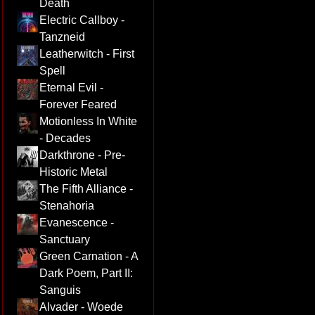
Death
Electric Callboy -
Tanzneid
Leatherwitch - First
Spell
Eternal Evil -
Forever Feared
Motionless In White
- Decades
Darkthrone - Pre-
Historic Metal
The Fifth Alliance -
Stenahoria
Evanescence -
Sanctuary
Green Carnation - A
Dark Poem, Part II:
Sanguis
Alvader - Woede