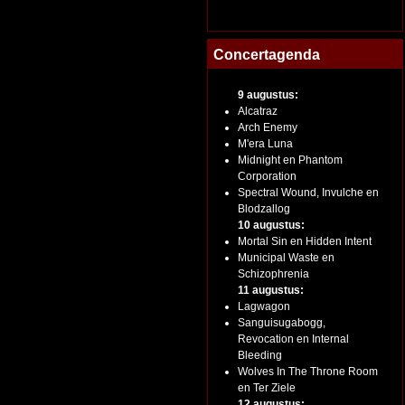
Concertagenda
9 augustus:
Alcatraz
Arch Enemy
M'era Luna
Midnight en Phantom
Corporation
Spectral Wound, Invulche en
Blodzallog
10 augustus:
Mortal Sin en Hidden Intent
Municipal Waste en
Schizophrenia
11 augustus:
Lagwagon
Sanguisugabogg,
Revocation en Internal
Bleeding
Wolves In The Throne Room
en Ter Ziele
12 augustus: