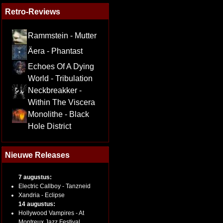
Retro-Reviews
Rammstein - Mutter
Äera - Phantast
Echoes Of A Dying
World - Tribulation
Neckbreakker -
Within The Viscera
Monolithe - Black
Hole District
Nieuwe Releases
7 augustus:
Electric Callboy - Tanzneid
Xandria - Eclipse
14 augustus:
Hollywood Vampires - At
Montreux Jazz Festival