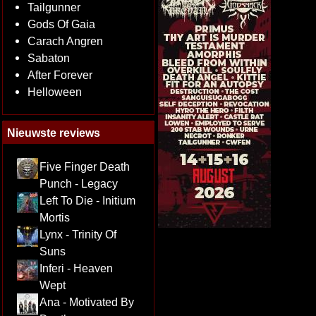
Tailgunner
Gods Of Gaia
Carach Angren
Sabaton
After Forever
Helloween
Nieuwste reviews
Five Finger Death
Punch - Legacy
Left To Die - Initium
Mortis
Lynx - Trinity Of
Suns
Inferi - Heaven
Wept
Ana - Motivated By