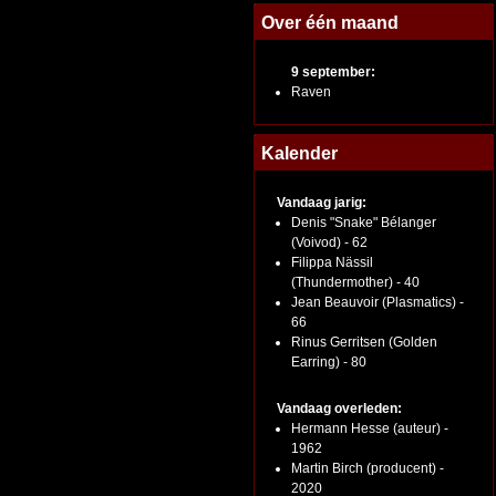
Over één maand
9 september:
Raven
Kalender
Vandaag jarig:
Denis "Snake" Bélanger
(Voivod) - 62
Filippa Nässil
(Thundermother) - 40
Jean Beauvoir (Plasmatics) -
66
Rinus Gerritsen (Golden
Earring) - 80
Vandaag overleden:
Hermann Hesse (auteur) -
1962
Martin Birch (producent) -
2020