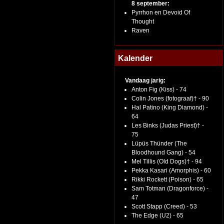
8 september:
Pyrrhon en Devoid Of
Thought
Raven
Kalender
Vandaag jarig:
Anton Fig (Kiss) - 74
Colin Jones (fotograaf)† - 90
Hal Patino (King Diamond) -
64
Les Binks (Judas Priest)† -
75
Lüpüs Thünder (The
Bloodhound Gang) - 54
Mel Tillis (Old Dogs)† - 94
Pekka Kasari (Amorphis) - 60
Rikki Rockett (Poison) - 65
Sam Totman (Dragonforce) -
47
Scott Stapp (Creed) - 53
The Edge (U2) - 65