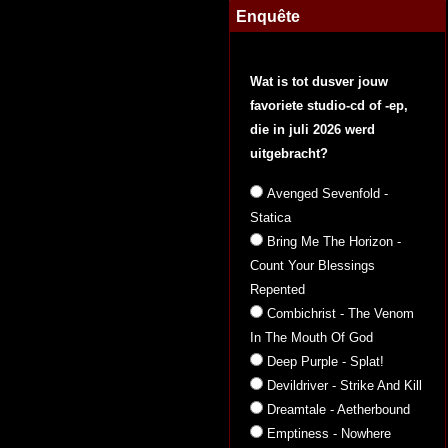
Enquête
Wat is tot dusver jouw
favoriete studio-cd of -ep,
die in juli 2026 werd
uitgebracht?
Avenged Sevenfold -
Statica
Bring Me The Horizon -
Count Your Blessings
Repented
Combichrist - The Venom
In The Mouth Of God
Deep Purple - Splat!
Devildriver - Strike And Kill
Dreamtale - Aetherbound
Emptiness - Nowhere