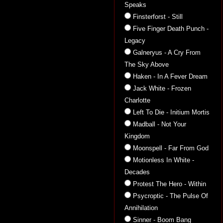
Speaks
Finsterforst - Still
Five Finger Death Punch -
Legacy
Galneryus - A Cry From
The Sky Above
Haken - In A Fever Dream
Jack White - Frozen
Charlotte
Left To Die - Initium Mortis
Madball - Not Your
Kingdom
Moonspell - Far From God
Motionless In White -
Decades
Protest The Hero - Within
Psycroptic - The Pulse Of
Annihilation
Sinner - Boom Bang