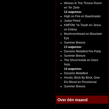
Wolves In The Throne Room
en Ter Ziele
12 augustus:
High on Fire en Baardvader
Judas Priest
KMFDM, Ya Toyah en Jesus
on Extesy
Mushroomhead en Mountain
Eye
Summer Breeze
13 augustus:
Dynamo Metalfest Pre-Party
Summer Breeze
The Ghost Inside en Deez
Nuts
14 augustus:
Dynamo Metalfest
Hoods, Brick By Brick, Give
Em Blood en Provisional
Summer Breeze
Over één maand