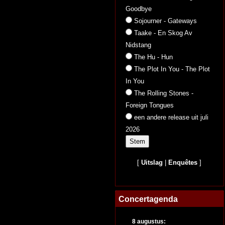
Goodbye
Sojourner - Gateways
Taake - En Skog Av
Nidstang
The Hu - Hun
The Plot In You - The Plot
In You
The Rolling Stones -
Foreign Tongues
een andere release uit juli
2026
[
Uitslag
|
Enquêtes
]
Concertagenda
8 augustus: