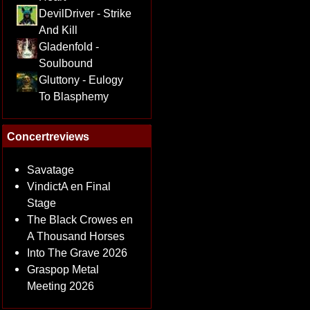
DevilDriver - Strike
And Kill
Gladenfold -
Soulbound
Gluttony - Eulogy
To Blasphemy
Concertreviews
Savatage
VindictA en Final
Stage
The Black Crowes en
A Thousand Horses
Into The Grave 2026
Graspop Metal
Meeting 2026