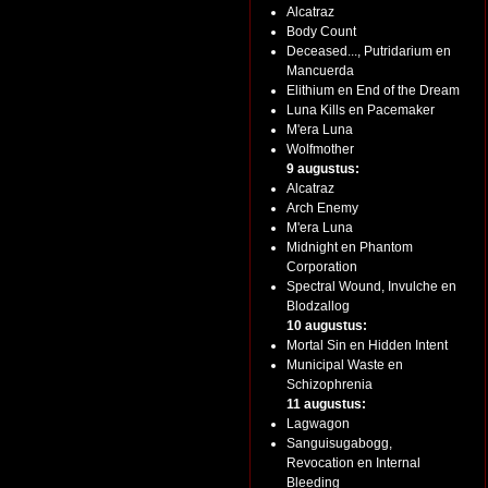
Alcatraz
Body Count
Deceased..., Putridarium en
Mancuerda
Elithium en End of the Dream
Luna Kills en Pacemaker
M'era Luna
Wolfmother
9 augustus:
Alcatraz
Arch Enemy
M'era Luna
Midnight en Phantom
Corporation
Spectral Wound, Invulche en
Blodzallog
10 augustus:
Mortal Sin en Hidden Intent
Municipal Waste en
Schizophrenia
11 augustus:
Lagwagon
Sanguisugabogg,
Revocation en Internal
Bleeding