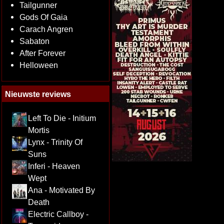
Tailgunner
Gods Of Gaia
Carach Angren
Sabaton
After Forever
Helloween
Nieuwste reviews
Left To Die - Initium
Mortis
Lynx - Trinity Of
Suns
Inferi - Heaven
Wept
Ana - Motivated By
Death
Electric Callboy -