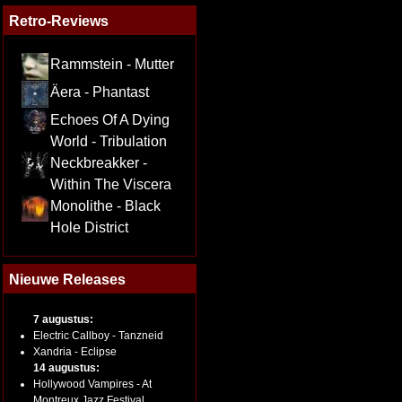
Retro-Reviews
Rammstein - Mutter
Äera - Phantast
Echoes Of A Dying
World - Tribulation
Neckbreakker -
Within The Viscera
Monolithe - Black
Hole District
Nieuwe Releases
7 augustus:
Electric Callboy - Tanzneid
Xandria - Eclipse
14 augustus:
Hollywood Vampires - At
Montreux Jazz Festival