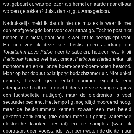
wat gebeurt er, waarde lezer, als hemel en aarde naar elkaar
worden getrokken? Juist, dan krijgt u Armageddon.
Nadrukkelijk meld ik dat dit niet de muziek is waar ik met
een onafgeveegde kont voor over straat ga. Techno past niet
binnen mijn metal, daar ben ik wellicht te beoogklept voor.
En toch voel ik deze keer beslist geen aandrang om
Totalitarian Love Pulse
neer te sabelen, hetgeen wat ik bij
Particular Hatred
wel had, omdat
Particular Harted
enkel uit
monotone en enkel brute boem-boem-boem-noten bestond.
Maar op het debuut pakt Iperyt bedachtzamer uit. Niet enkel
gebeuk, hoewel geen enkel nummer eigenlijk een
adempauze biedt (of u moet tijdens de vele samples gauw
een luchtbelletje nuttigen), maar de elektronica is veel
secuurder bediend. Het tempo ligt nog altijd moordend hoog,
maar de beuknummers kennen zowaar een met beleid
gekozen aankleding (die onder meer uit gering variërende
elektrische klanken bestaat) en de samples (waar ik
doorgaans geen voorstander van ben) weten de dichte muur