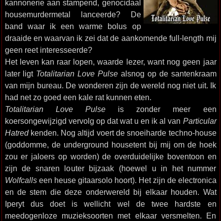
kannonerie aan stampend, genocidaal
housemurdermetal lanceerde? De
band waar ik een warme bolus op
draaide en waarvan ik zei dat de aankomende full-length mij
geen reet interesseerde?
Het leven kan raar lopen, waarde lezer, want nog geen jaar
later ligt
Totalitarian Love Pulse
alsnog op de santenkraam
van mijn bureau. De wonderen zijn de wereld nog niet uit. Ik
had net zo goed een kale rat kunnen eten.
Totalitarian Love Pulse
is zonder meer een
koersongewijzigd vervolg op dat wat u en ik al van
Particular
Hatred
kenden. Nog altijd voert de snoeiharde techno-house
(goddomme, de underground housetent bij mij om de hoek
zou er jaloers op worden) de overduidelijke boventoon en
zijn de snaren louter bijzaak (hoewel u in het nummer
Wolfcalls
een heuse gitaarsolo hoort). Het zijn de electronica
en de stem die deze onderwereld bij elkaar houden. Wat
Iperyt dus doet is wellicht wel de twee hardste en
meedogenloze muzieksoorten met elkaar versmelten. En