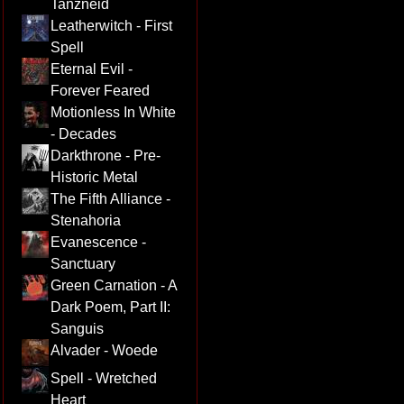
Tanzneid
Leatherwitch - First
Spell
Eternal Evil -
Forever Feared
Motionless In White
- Decades
Darkthrone - Pre-
Historic Metal
The Fifth Alliance -
Stenahoria
Evanescence -
Sanctuary
Green Carnation - A
Dark Poem, Part II:
Sanguis
Alvader - Woede
Spell - Wretched
Heart