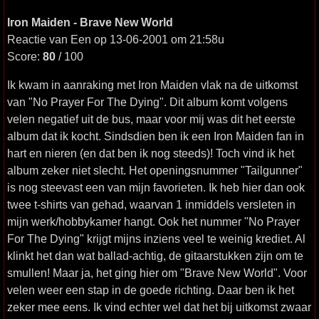
Iron Maiden - Brave New World
Reactie van Een op 13-06-2001 om 21:58u
Score:
80
/ 100
Ik kwam in aanraking met Iron Maiden vlak na de uitkomst
van "No Prayer For The Dying". Dit album komt volgens
velen negatief uit de bus, maar voor mij was dit het eerste
album dat ik kocht. Sindsdien ben ik een Iron Maiden fan in
hart en nieren (en dat ben ik nog steeds)! Toch vind ik het
album zeker niet slecht. Het openingsnummer "Tailgunner"
is nog steevast een van mijn favorieten. Ik heb hier dan ook
twee t-shirts van gehad, waarvan 1 inmiddels versleten in
mijn werk/hobbykamer hangt. Ook het nummer "No Prayer
For The Dying" krijgt mijns inziens veel te weinig krediet. Al
klinkt het dan wat ballad-achtig, de gitaarstukken zijn om te
smullen! Maar ja, het ging hier om "Brave New World". Voor
velen weer een stap in de goede richting. Daar ben ik het
zeker mee eens. Ik vind echter wel dat het bij uitkomst zwaar