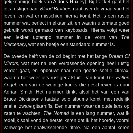
gelijknamige boek van
Aldous Huxley
). Bij track 4 gaat het
iets rustiger aan.
Blood Brothers
gaat over de vraag van het
leven, en wat er misschien hierna komt. Het is een rustig
nummer wat perfect in elkaar zit, en waarin uitermate goed
gebruik wordt gemaakt van keyboards. Hierna volgt weer
een lekker uptempo nummer in de vorm van
The
Mercenary
, wat een beetje een standaard nummer is.
De tweede helft van de cd begint met het lange
Dream Of
Mirrors
, wat met na een verrassende opening heel rustig
verder gaat, en opbouwt naar een goede snelle climax,
waarna het weer iets rustiger afsluit. Dan komt
The Fallen
Angel
, een van de weinige tracks die geschreven is door
Adrian Smith. Het nummer klinkt alsof het van een van
Bruce Dickinson's laatste solo albums komt, met redelijk
snelle, zware gitaarriffs. Een nummer waar de oude fans op
zaten te wachten.
The Nomad
is een lang nummer, wat ik
redelijk saai vond de eerste keren dat ik het hoorde, vooral
vanwege het onafwisselende ritme. Na een aantal keren