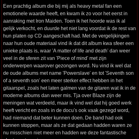
Een prachtig album die bij mij als heavy metal fan een
emotionele waarde heeft, en kwam ik zo voor het eerst in
aanraking met Iron Maiden. Toen ik het hoorde was ik al
gelijk verkocht, en duurde het niet lang voordat ik de rest van
hun platen op CD aangeschaft had. Met de vergelijkingen
naar hun oude materiaal vind ik dat dit album kwa sfeer een
unieke plaats is, waar 'A matter of life and death' dan weer
veel in de sferen zit van 'Piece of mind' met zijn
onderwerpen waarover gezongen word. Nu vind ik wel dat
de oude albums met name 'Powerslave' en tot 'Seventh son
of a seventh son' een meer sterker effect hebben in het
gitaarspel, zoals het laten galmen van de gitaren wat ik in de
moderne albums dan weer mis. Tja over Blaze zijn de
meningen wat verdeeld, maar ik vind wel dat hij goed werk
heeft vericht en zoals in de docu's ook vaak gezegd word,
had niemand dat beter kunnen doen. De band had ook
kunnen stoppen, maar als ze dat gedaan hadden waren ze
nu misschien niet meer en hadden we deze fantastische