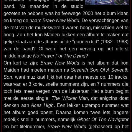
band. Na maanden in de studio
gezeten te hebben was halfverwege 2000 het album klaar,
en kreeg de naam
Brave New World
. De verwachtingen van
de rest van de muziekwereld waren hoog, misschien wel te
hoog. Zou het Iron Maiden lukken een album te maken dat
gelijk staat aan de albums uit de "gouden tijd" (1982 - 1988)
van de band? Of werd het een vervolg op het uiterst
middelmatige
No Prayer For The Dying
?
Om kort te zijn:
Brave New World
is het album dat Iron
Maiden had moeten maken na
Seventh Son Of A Seventh
Son
, want muzikaal lijkt het daar het meeste op. 10 tracks,
waarvan er 3 korte, snelle nummers zijn, en 7 nummers die
toch iets meer vergen van de luisteraar. Het album begint
met de eerste single,
The Wicker Man
, dat enigzins doet
denken aan
Aces High
. Een lekker uptempo nummer wat
het album goed opent. Daarna komen twee iets langere
redelijk snelle nummers, namelijk
Ghost Of The Navigator
en het titelnummer,
Brave New World
(gebaseerd op het