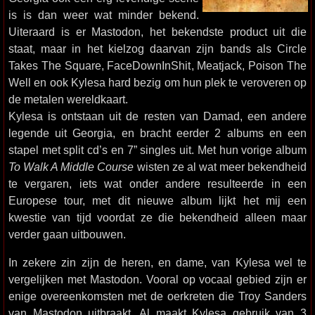
is is dan weer wat minder bekend.
Uiteraard is er Mastodon, het bekendste product uit die
staat, maar in het kielzog daarvan zijn bands als Circle
Takes The Square, FaceDownInShit, Meatjack, Poison The
Well en ook Kylesa hard bezig om hun plek te veroveren op
de metalen wereldkaart.
Kylesa is ontstaan uit de resten van Damad, een andere
legende uit Georgia, en bracht eerder 2 albums en een
stapel met split cd’s en 7” singles uit. Met hun vorige album
To Walk A Middle Course
wisten ze al wat meer bekendheid
te vergaren, iets wat onder andere resulteerde in een
Europese tour, met dit nieuwe album lijkt het mij een
kwestie van tijd voordat ze die bekendheid alleen maar
verder gaan uitbouwen.
In zekere zin zijn de heren, en dame, van Kylesa wel te
vergelijken met Mastodon. Vooral op vocaal gebied zijn er
enige overeenkomsten met de oerkreten die Troy Sanders
van Mastodon uitbraakt. Al maakt Kylesa gebruik van 3