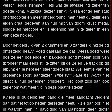
verschillende stemmen, iets wat de afwisseling zeker ten
goede komt. Muzikaal gezien klinkt Kylesa echter een stuk
onorthodoxer en meer underground, men heeft duidelijk een
eigen draai gegeven aan hun mix van doom, crust, metal,
sludge en hardcore en is eigenlijk niet in te delen in een
van deze hokjes.
Door het gebruik van 2 drummers en 3 zangers klinkt de cd
ontzettend heavy. Voeg daaraan toe dat Kylesa goed weet
hoe ze een boeiende en pakkende song moeten schrijven
(probeer maar eens stil te zitten bij de 2e en 3e track op dit
album) en je hebt een steengoede plaat. Wel eentje van het
groeiende soort, aangezien
Time Will Fuse It's Worth
niet
direct al hun geheimen prijsgeeft. Het loont zich dan ook
zeker om wat meer tijd in deze plaat te steken.
Kylesa is duidelijk een band die meer aandacht verdient
dan dat het tot op heden gekregen heeft. Ik zie dan ook niet
in waarom men in navolging van Mastodon geen groter