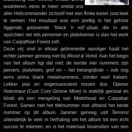
waarderen, eens te meer omdat ons
aller Hellcommander zichzelf met een flinke korrel zout leek
te nemen. Het resultaat was een prettig in het gehoor
liggende, groovende "black 'n roll"-plaat, die in alle
opzichten net iets perverser en platvloerser is dan het werk
van Carpathian Forest zelf.
Deze vrij snel in elkaar getimmerde opvolger haalt het
echter jammer genoeg niet bij
Blood & Vomit
. Aan het begin
van het album ligt dat niet: de eerste vier nummers zijn
pervers, platvloers, grof en – het belangrijkste – ook nog
eens prima black metalnummers, zonder veel fratsen.
Lekker plat en ongenuanceerd rossen dus. Opener
Nekronaut (Cunt Cunt Gimme More)
is redelijk geniaal en
klinkt als een mengeling van Motörhead en Carpatian
Forest. Samen met het titelnummer met afstand het beste
nummer op dit album. Jammer genoeg valt
Terrorist
uiteindelijk te veel in herhaling om het album tot een écht
succes te rekenen, en is het materiaal bovendien van een