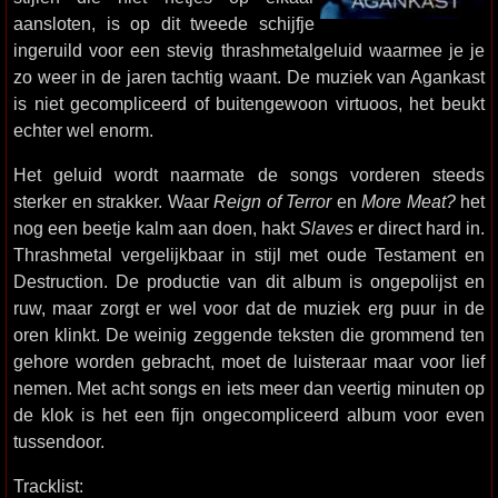
aansloten, is op dit tweede schijfje
ingeruild voor een stevig thrashmetalgeluid waarmee je je
zo weer in de jaren tachtig waant. De muziek van Agankast
is niet gecompliceerd of buitengewoon virtuoos, het beukt
echter wel enorm.
Het geluid wordt naarmate de songs vorderen steeds
sterker en strakker. Waar
Reign of Terror
en
More Meat?
het
nog een beetje kalm aan doen, hakt
Slaves
er direct hard in.
Thrashmetal vergelijkbaar in stijl met oude Testament en
Destruction. De productie van dit album is ongepolijst en
ruw, maar zorgt er wel voor dat de muziek erg puur in de
oren klinkt. De weinig zeggende teksten die grommend ten
gehore worden gebracht, moet de luisteraar maar voor lief
nemen. Met acht songs en iets meer dan veertig minuten op
de klok is het een fijn ongecompliceerd album voor even
tussendoor.
Tracklist: