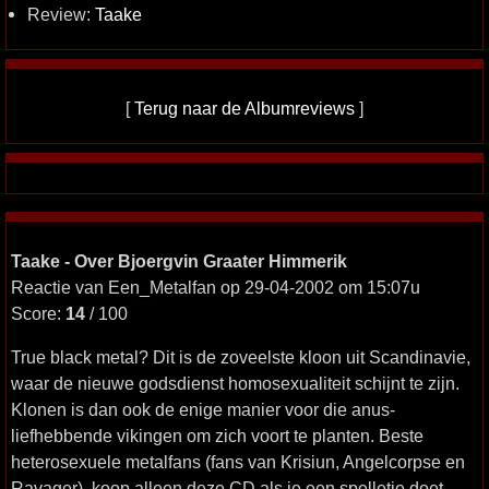
Review:
Taake
[
Terug naar de Albumreviews
]
Taake - Over Bjoergvin Graater Himmerik
Reactie van Een_Metalfan op 29-04-2002 om 15:07u
Score:
14
/ 100
True black metal? Dit is de zoveelste kloon uit Scandinavie,
waar de nieuwe godsdienst homosexualiteit schijnt te zijn.
Klonen is dan ook de enige manier voor die anus-
liefhebbende vikingen om zich voort te planten. Beste
heterosexuele metalfans (fans van Krisiun, Angelcorpse en
Ravager), koop alleen deze CD als je een spelletje doet