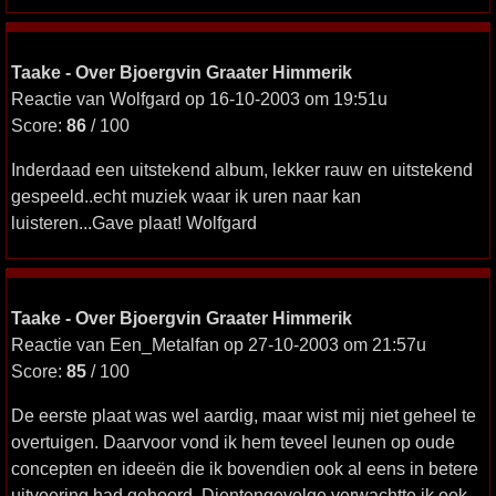
Taake - Over Bjoergvin Graater Himmerik
Reactie van Wolfgard op 16-10-2003 om 19:51u
Score:
86
/ 100
Inderdaad een uitstekend album, lekker rauw en uitstekend
gespeeld..echt muziek waar ik uren naar kan
luisteren...Gave plaat! Wolfgard
Taake - Over Bjoergvin Graater Himmerik
Reactie van Een_Metalfan op 27-10-2003 om 21:57u
Score:
85
/ 100
De eerste plaat was wel aardig, maar wist mij niet geheel te
overtuigen. Daarvoor vond ik hem teveel leunen op oude
concepten en ideeën die ik bovendien ook al eens in betere
uitvoering had gehoord. Dientengevolge verwachtte ik ook