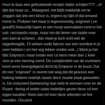
Hoor ik daar een gefrustreede rectale ridder schijten??? ...of
lijkt dat maar zo... Maargoed, het blijft makkelijk om te
zeggen dat iets een kloon is, ergens op lijkt of dat iemand
homo is. Probeer het maar is tegenwoordig, origineel ( en
goed!!!) Natuurlijk lopen er een hoop wannabees rond in het
sub. necropolis norge, maar om de heren van taake over
een kam te scheren , dan moet je toch echt wel de
opgedroogde, 15 weken oude faeces van een wombat in je
oren hebben ( en het nog lekker vinden ook...) Want ja het
lijkt Satyriocn, maar luister een cd eens meer dan 1 keer
voor je een mening vormt. De complexiteit van de nummers
komt soms beangstigend dicht bij Emperor in de buurt. Dat
dit niet "origineel" is neemt niet weg dat dit gewoon een
fukking lekkere redelijk rauwe doch zwarte plaat geworden
is. De instument beheersing laat niets te wensen over en de
Raare ~boing of ander raare riedeltjes geven deze cd een
eigen karakter. Niets dan lof voor deze artiesten uit het
noorden. Oscariot