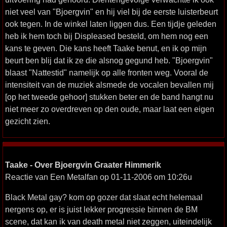
niet veel van "Bjoergvin" en hij viel bij de eerste luisterbeurt
ook tegen. In de winkel laten liggen dus. Een tijdje geleden
heb ik hem toch bij Displeased besteld, om hem nog een
kans te geven. Die kans heeft Taake benut, en ik op mijn
beurt ben blij dat ik ze die alsnog gegund heb. "Bjoergvin"
blaast "Nattestid" namelijk op alle fronten weg. Vooral de
intensiteit van de muziek alsmede de vocalen bevallen mij
[op het tweede gehoor] stukken beter en de band hangt nu
niet meer zo overdreven op den oude, maar laat een eigen
gezicht zien.
Taake - Over Bjoergvin Graater Himmerik
Reactie van Een Metalfan op 01-11-2006 om 10:26u
Black Metal gay? kom op gozer dat slaat echt helemaal
nergens op, er is juist lekker progressie binnen de BM
scene, dat kan ik van death metal niet zeggen, uiteindelijk