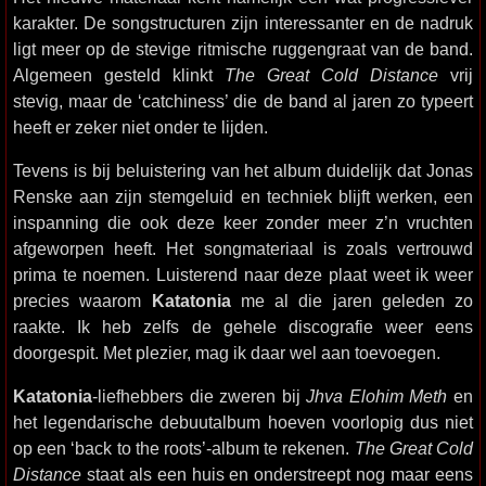
karakter. De songstructuren zijn interessanter en de nadruk
ligt meer op de stevige ritmische ruggengraat van de band.
Algemeen gesteld klinkt
The Great Cold Distance
vrij
stevig, maar de ‘catchiness’ die de band al jaren zo typeert
heeft er zeker niet onder te lijden.
Tevens is bij beluistering van het album duidelijk dat Jonas
Renske aan zijn stemgeluid en techniek blijft werken, een
inspanning die ook deze keer zonder meer z’n vruchten
afgeworpen heeft. Het songmateriaal is zoals vertrouwd
prima te noemen. Luisterend naar deze plaat weet ik weer
precies waarom
Katatonia
me al die jaren geleden zo
raakte. Ik heb zelfs de gehele discografie weer eens
doorgespit. Met plezier, mag ik daar wel aan toevoegen.
Katatonia
-liefhebbers die zweren bij
Jhva Elohim Meth
en
het legendarische debuutalbum hoeven voorlopig dus niet
op een ‘back to the roots’-album te rekenen.
The Great Cold
Distance
staat als een huis en onderstreept nog maar eens