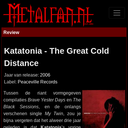
Review
Katatonia - The Great Cold
Distance
Jaar van release:
2006
Label:
Peaceville Records
Tussen de riant vormgegeven
compilaties
Brave Yester Days
en
The
Black Sessions
, en de onlangs
verschenen single
My Twin
, zou je
bijna vergeten dat het alweer drie jaar
geleden is dat
Katatonia
’s vorige