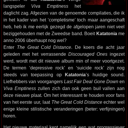
langspeler
Viva Emptiness
het
daglicht zag. Afgezien van de genoemde compilaties, die ik
in het kader van het ‘completisme’ toch maar aangeschaft
heb, heb ik me eerlijk gezegd de afgelopen jaren niet veel
beziggehouden met de Zweedse band. Boeit
Katatonia
me
anno 2006 überhaupt nog wel?
Enter
The Great Cold Distance
. De koers die acht jaar
geleden met het verrassende
Discouraged Ones
ingezet
werd, wordt met dit nieuwe album min of meer voortgezet.
De termen ‘depressive rock’ en ‘suicide rock’ zijn nog
steeds van toepassing op
Katatonia
’s huidige sound.
Liefhebbers van voorgangers
Last Fair Deal Gone Down
en
Viva Emptiness
zullen zich dan ook geen buil vallen aan
deze nieuwe plaat. Om het interessant te houden voor fans
van het eerste uur, laat
The Great Cold Distance
echter wel
enige kleine stilistische veranderingen (beter: verfijningen)
horen.
Het nieuwe materiaal kent namelijk een wat progressiever