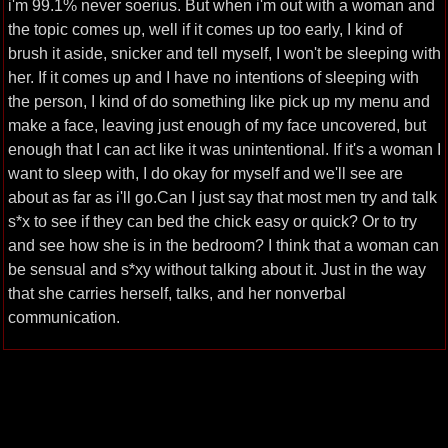
i'm 99.1% never soerius. But when i'm out with a woman and
the topic comes up, well if it comes up too early, I kind of
brush it aside, snicker and tell myself, I won't be sleeping with
her. If it comes up and I have no intentions of sleeping with
the person, I kind of do something like pick up my menu and
make a face, leaving just enough of my face uncovered, but
enough that I can act like it was unintentional. If it's a woman I
want to sleep with, I do okay for myself and we'll see are
about as far as i'll go.Can I just say that most men try and talk
s*x to see if they can bed the chick easy or quick? Or to try
and see how she is in the bedroom? I think that a woman can
be sensual and s*xy without talking about it. Just in the way
that she carries herself, talks, and her nonverbal
communication.