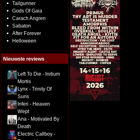
Tailgunner
Gods Of Gaia
Carach Angren
Sabaton
After Forever
Helloween
Nieuwste reviews
Left To Die - Initium
Mortis
Lynx - Trinity Of
Suns
Inferi - Heaven
Wept
Ana - Motivated By
Death
Electric Callboy -