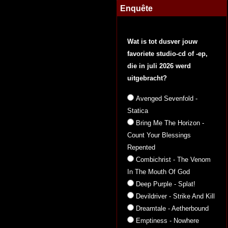
Enquête
Wat is tot dusver jouw
favoriete studio-cd of -ep,
die in juli 2026 werd
uitgebracht?
Avenged Sevenfold -
Statica
Bring Me The Horizon -
Count Your Blessings
Repented
Combichrist - The Venom
In The Mouth Of God
Deep Purple - Splat!
Devildriver - Strike And Kill
Dreamtale - Aetherbound
Emptiness - Nowhere