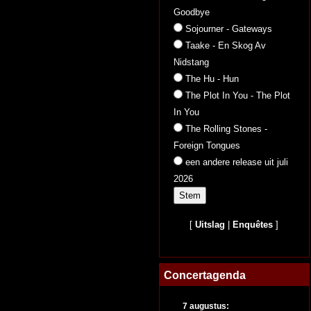
Goodbye
Sojourner - Gateways
Taake - En Skog Av
Nidstang
The Hu - Hun
The Plot In You - The Plot
In You
The Rolling Stones -
Foreign Tongues
een andere release uit juli
2026
[
Uitslag
|
Enquêtes
]
Concertagenda
7 augustus: