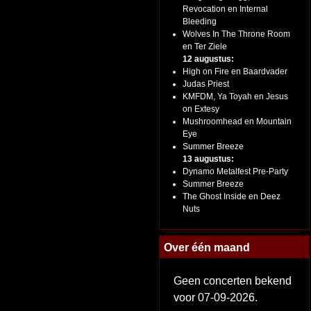
Revocation en Internal
Bleeding
Wolves In The Throne Room
en Ter Ziele
12 augustus:
High on Fire en Baardvader
Judas Priest
KMFDM, Ya Toyah en Jesus
on Extesy
Mushroomhead en Mountain
Eye
Summer Breeze
13 augustus:
Dynamo Metalfest Pre-Party
Summer Breeze
The Ghost Inside en Deez
Nuts
Over één maand
Geen concerten bekend
voor 07-09-2026.