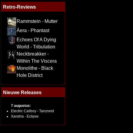
Retro-Reviews
Rammstein - Mutter
Äera - Phantast
Echoes Of A Dying
World - Tribulation
Neckbreakker -
Within The Viscera
Monolithe - Black
Hole District
Nieuwe Releases
7 augustus:
Electric Callboy - Tanzneid
Xandria - Eclipse