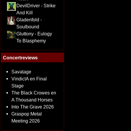
DevilDriver - Strike
And Kill
Gladenfold -
Soulbound
Gluttony - Eulogy
To Blasphemy
Concertreviews
Savatage
VindictA en Final
Stage
The Black Crowes en
A Thousand Horses
Into The Grave 2026
Graspop Metal
Meeting 2026