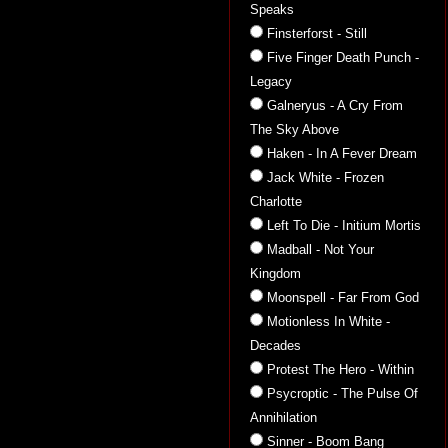
Speaks
Finsterforst - Still
Five Finger Death Punch -
Legacy
Galneryus - A Cry From
The Sky Above
Haken - In A Fever Dream
Jack White - Frozen
Charlotte
Left To Die - Initium Mortis
Madball - Not Your
Kingdom
Moonspell - Far From God
Motionless In White -
Decades
Protest The Hero - Within
Psycroptic - The Pulse Of
Annihilation
Sinner - Boom Bang