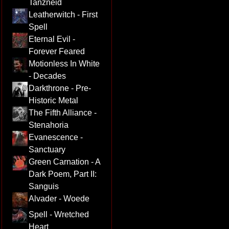
Tanzneid
Leatherwitch - First
Spell
Eternal Evil -
Forever Feared
Motionless In White
- Decades
Darkthrone - Pre-
Historic Metal
The Fifth Alliance -
Stenahoria
Evanescence -
Sanctuary
Green Carnation - A
Dark Poem, Part II:
Sanguis
Alvader - Woede
Spell - Wretched
Heart