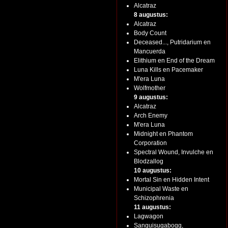
Alcatraz
8 augustus:
Alcatraz
Body Count
Deceased..., Putridarium en
Mancuerda
Elithium en End of the Dream
Luna Kills en Pacemaker
M'era Luna
Wolfmother
9 augustus:
Alcatraz
Arch Enemy
M'era Luna
Midnight en Phantom
Corporation
Spectral Wound, Invulche en
Blodzallog
10 augustus:
Mortal Sin en Hidden Intent
Municipal Waste en
Schizophrenia
11 augustus:
Lagwagon
Sanguisugabogg,