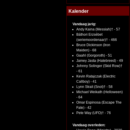
Kalender
Vandaag jarig:
Andy Kaina (Messiah)† - 57
Báthori Erzsébet
(seriemoordenaar)† - 466
Bruce Dickinson (Iron
Maiden) - 68
Gaahl (Gorgoroth) - 51
Jamey Jasta (Hatebreed) - 49
Johnny Solinger (Skid Row)†
- 61
Kevin Ratajczak (Electric
Callboy) - 41
Lynn Strait (Snot)† - 58
Michael Weikath (Helloween)
- 64
Omar Espinosa (Escape The
Fate) - 42
Pete Way (UFO)† - 76
Vandaag overleden: