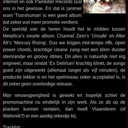
internet en ook Painkiller Records laat
ons in het gewisse. En dat is jammer
want ‘Transhuman’ is een goed album
dat zeker wat meer promotie verdient.
De spelstijl van de heren houdt het te midden tussen
Metallica’s zwarte album, Channel Zero’s ‘Unsafe’ en After
All’s ‘Mercury Rising’. Dus we krijgen mid-tempo riffs, open
power chords, krachtige cleane zang met een klein duister
stemrandje en groovy ritmes. Dit alles is natuurlijk niet erg
origineel, maar omdat ‘Ex Delirium’ krachtig klinkt, de songs
goed zijn uitgewerkt (allemaal langer als vijf minuten), de
productie lekker is en het spelniveau zeker acceptabel is, is
dit zeker geen overbodige release.
Mijn nieuwsgierigheid is gewekt en hopelijk schiet de
promomachine nu eindelijk in zijn werk. Als ze dit op de
planken kunnen vertalen, dan heeft Vlaanderen (of
Wallonië?) er een aardig orkestje bij.
Tracklist: