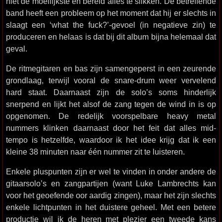
niet de moeilijkste en bereid alles te slikken. De betreffende
band heeft een probleem op het moment dat hij er slechts in
slaagt een ‘what the fuck?’-gevoel (in negatieve zin) te
produceren en helaas is dat bij dit album bijna helemaal dat
geval.
De ritmegitaren en bas zijn samengeperst in een zeurende
grondlaag, terwijl vooral de snare-drum weer vervelend
hard staat. Daarnaast zijn de solo’s soms hinderlijk
snerpend en lijkt het alsof de zang tegen de wind in is op
opgenomen. De redelijk voorspelbare heavy metal
nummers klinken daarnaast door het feit dat alles mid-
tempo is hetzelfde, waardoor ik het idee krijg dat ik een
kleine 38 minuten naar één nummer zit te luisteren.
Enkele pluspunten zijn er wel te vinden in onder andere de
gitaarsolo’s en zangpartijen (want Luke Lambrechts kan
voor het geoefende oor aardig zingen), maar het zijn slechts
enkele lichtpunten in het duistere geheel. Met een betere
productie wil ik de heren met plezier een tweede kans