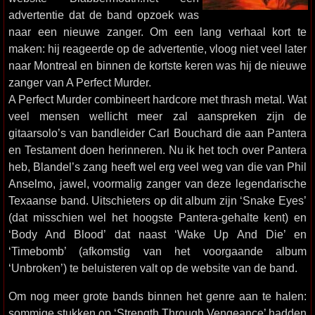
advertentie dat de band opzoek was
naar een nieuwe zanger. Om een lang verhaal kort te
maken: hij reageerde op de advertentie, vloog niet veel later
naar Montreal en binnen de kortste keren was hij de nieuwe
zanger van A Perfect Murder.
A Perfect Murder combineert hardcore met thrash metal. Wat
veel mensen wellicht meer zal aanspreken zijn de
gitaarsolo’s van bandleider Carl Bouchard die aan Pantera
en Testament doen herinneren. Nu ik het toch over Pantera
heb, Blandel’s zang heeft wel erg veel weg van die van Phil
Anselmo, jawel, voormalig zanger van deze legendarische
Texaanse band. Uitschieters op dit album zijn ‘Snake Eyes’
(dat misschien wel het hoogste Pantera-gehalte kent) en
‘Body And Blood’ dat naast ‘Wake Up And Die’ en
‘Timebomb’ (afkomstig van het voorgaande album
‘Unbroken’) te beluisteren valt op de website van de band.
Om nog meer grote bands binnen het genre aan te halen:
sommige stukken op ‘Strength Through Vengeance’ hadden