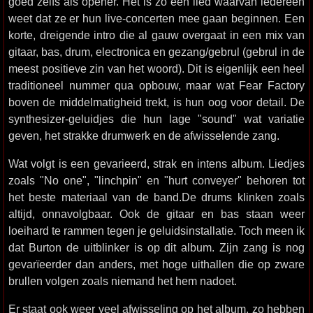
goed zelfs als opener. Het is zo een lied waarvan iedereen
weet dat ze er hun live-concerten mee gaan beginnen. Een
korte, dreigende intro die al gauw overgaat in een mix van
gitaar, bas, drum, electronica en gezang/gebrul (gebrul in de
meest positieve zin van het woord). Dit is eigenlijk een heel
traditioneel nummer qua opbouw, maar wat Fear Factory
boven de middelmatigheid trekt, is hun oog voor detail. De
synthesizer-geluidjes die hun lage "sound" wat variatie
geven, het strakke drumwerk en de afwisselende zang.
Wat volgt is een gevarieerd, strak en intens album. Liedjes
zoals "No one", "linchpin" en "hurt conveyer" behoren tot
het beste materiaal van de band.De drums klinken zoals
altijd, onnavolgbaar. Ook de gitaar en bas staan weer
loeihard te rammen tegen je geluidsinstallatie. Toch meen ik
dat Burton de uitblinker is op dit album. Zijn zang is nog
gevarïeerder dan anders, met hoge uithallen die op zware
brullen volgen zoals niemand het hem nadoet.
Er staat ook weer veel afwisseling op het album, zo hebben