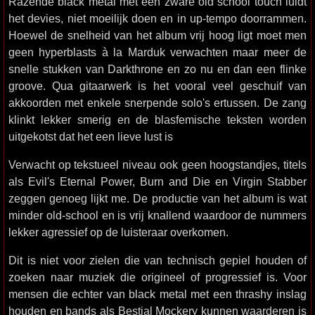
Razende black metal met een zware old school touch luidt
het devies, niet moeilijk doen en in up-tempo doorrammen.
Hoewel de snelheid van het album vrij hoog ligt moet men
geen hyperblasts à la Marduk verwachten maar meer de
snelle stukken van Darkthrone en zo nu en dan een flinke
groove. Qua gitaarwerk is het vooral veel geschuif van
akkoorden met enkele snerpende solo's ertussen. De zang
klinkt lekker smerig en de blasfemische teksten worden
uitgekotst dat het een lieve lust is
Verwacht op tekstueel niveau ook geen hoogstandjes, titels
als Evil's Eternal Power, Burn and Die en Virgin Stabber
zeggen genoeg lijkt me. De productie van het album is wat
minder old-school en is vrij knallend waardoor de nummers
lekker agressief op de luisteraar overkomen.
Dit is niet voor zielen die van technisch gepiel houden of
zoeken naar muziek die origineel of progressief is. Voor
mensen die echter van black metal met een thrashy inslag
houden en bands als Bestial Mockery kunnen waarderen is