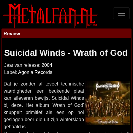
Review
Suicidal Winds - Wrath of God
Jaar van release:
2004
Label:
Agonia Records
Dat je zonder al teveel technische
vaardigheden een beukende plaat
kan afleveren bewijst Suicidal Winds
bij deze. Het album 'Wrath of God'
knuppelt primitief als een op hol
geslagen beer die uit zijn winterslaap
gehaald is.