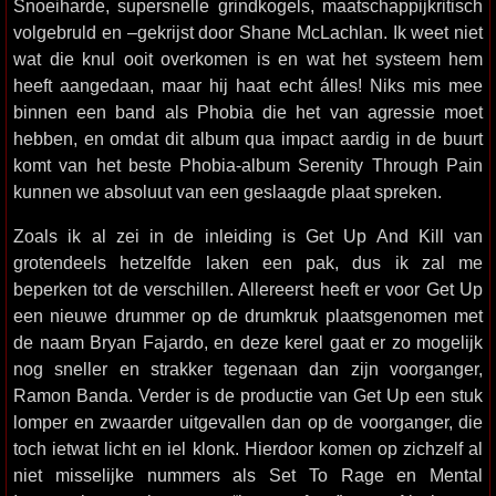
Snoeiharde, supersnelle grindkogels, maatschappijkritisch
volgebruld en –gekrijst door Shane McLachlan. Ik weet niet
wat die knul ooit overkomen is en wat het systeem hem
heeft aangedaan, maar hij haat echt álles! Niks mis mee
binnen een band als Phobia die het van agressie moet
hebben, en omdat dit album qua impact aardig in de buurt
komt van het beste Phobia-album Serenity Through Pain
kunnen we absoluut van een geslaagde plaat spreken.
Zoals ik al zei in de inleiding is Get Up And Kill van
grotendeels hetzelfde laken een pak, dus ik zal me
beperken tot de verschillen. Allereerst heeft er voor Get Up
een nieuwe drummer op de drumkruk plaatsgenomen met
de naam Bryan Fajardo, en deze kerel gaat er zo mogelijk
nog sneller en strakker tegenaan dan zijn voorganger,
Ramon Banda. Verder is de productie van Get Up een stuk
lomper en zwaarder uitgevallen dan op de voorganger, die
toch ietwat licht en iel klonk. Hierdoor komen op zichzelf al
niet misselijke nummers als Set To Rage en Mental