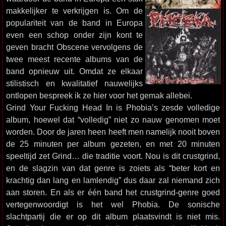
makkelijker te verkrijgen is. Om de
populariteit van de band in Europa
even een schop onder zijn kont te
geven bracht Obscene vervolgens de
twee meest recente albums van de
band opnieuw uit. Omdat ze elkaar
stilistisch en kwalitatief nauwelijks
ontlopen bespreek ik ze hier voor het gemak allebei.
Grind Your Fucking Head In is Phobia’s zesde volledige
album, hoewel dat “volledig” niet zo nauw genomen moet
worden. Door de jaren heen heeft men namelijk nooit boven
de 25 minuten per album gezeten, en met 20 minuten
speeltijd zet Grind… die traditie voort. Nou is dit crustgrind,
en de slagzin van dat genre is zoiets als “beter kort en
krachtig dan lang en lamlendig” dus daar zal niemand zich
aan storen. En als er één band het crustgrind-genre goed
vertegenwoordigt is het wel Phobia. De sonische
slachtpartij die er op dit album plaatsvindt is niet mis.