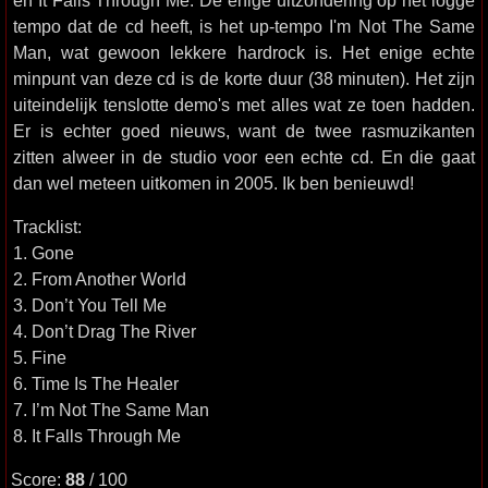
en It Falls Through Me. De enige uitzondering op het logge
tempo dat de cd heeft, is het up-tempo I'm Not The Same
Man, wat gewoon lekkere hardrock is. Het enige echte
minpunt van deze cd is de korte duur (38 minuten). Het zijn
uiteindelijk tenslotte demo's met alles wat ze toen hadden.
Er is echter goed nieuws, want de twee rasmuzikanten
zitten alweer in de studio voor een echte cd. En die gaat
dan wel meteen uitkomen in 2005. Ik ben benieuwd!
Tracklist:
1. Gone
2. From Another World
3. Don’t You Tell Me
4. Don’t Drag The River
5. Fine
6. Time Is The Healer
7. I’m Not The Same Man
8. It Falls Through Me
Score:
88
/ 100