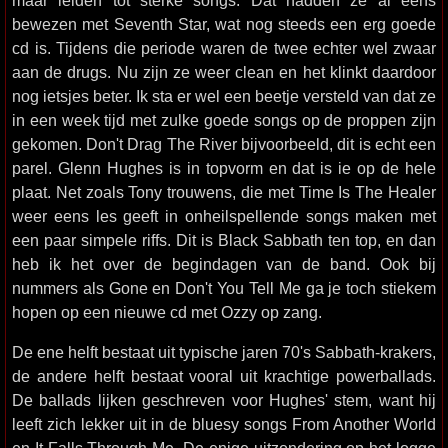
maar leiden tot sterke songs. Dat hadden ze al eens
bewezen met Seventh Star, wat nog steeds een erg goede
cd is. Tijdens die periode waren de twee echter wel zwaar
aan de drugs. Nu zijn ze weer clean en het klinkt daardoor
nog ietsjes beter. Ik sta er wel een beetje versteld van dat ze
in een week tijd met zulke goede songs op de proppen zijn
gekomen. Don't Drag The River bijvoorbeeld, dit is echt een
parel. Glenn Hughes is in topvorm en dat is ie op de hele
plaat. Net zoals Tony trouwens, die met Time Is The Healer
weer eens les geeft in onheilspellende songs maken met
een paar simpele riffs. Dit is Black Sabbath ten top, en dan
heb ik het over de begindagen van de band. Ook bij
nummers als Gone en Don't You Tell Me ga je toch stiekem
hopen op een nieuwe cd met Ozzy op zang.
De ene helft bestaat uit typische jaren 70's Sabbath-krakers,
de andere helft bestaat vooral uit krachtige powerballads.
De ballads lijken geschreven voor Hughes' stem, want hij
leeft zich lekker uit in de bluesy songs From Another World