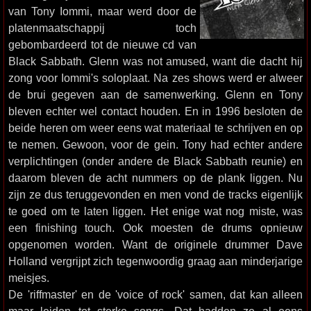
van Tony Iommi, maar werd door de
platenmaatschappij toch
gebombardeerd tot de nieuwe cd van
Black Sabbath. Glenn was not amused, want die dacht hij
zong voor Iommi's soloplaat. Na zes shows werd er alweer
de brui gegeven aan de samenwerking. Glenn en Tony
bleven echter wel contact houden. En in 1996 besloten de
beide heren om weer eens wat materiaal te schrijven en op
te nemen. Gewoon, voor de gein. Tony had echter andere
verplichtingen (onder andere de Black Sabbath reunie) en
daarom bleven de acht nummers op de plank liggen. Nu
zijn ze dus teruggevonden en men vond de tracks eigenlijk
te goed om te laten liggen. Het enige wat nog miste, was
een finishing touch. Ook moesten de drums opnieuw
opgenomen worden. Want de originele drummer Dave
Holland vergrijpt zich tegenwoordig graag aan minderjarige
meisjes.
De 'riffmaster' en de 'voice of rock' samen, dat kan alleen