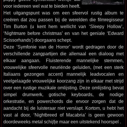
voor iedereen wel wat te bieden heeft.
Het uitgangspunt was om een sfeervol rustig album te
creëren dat zou passen bij de werelden die filmregisseur
Tim Burton (u kent hem wellicht van ‘Sleepy Hollow’,
‘Nightmare before christmas’ en van het geniale ‘Edward
Scissorhands’) doorgaans schept.
Deze ‘Symfonie van de Horror’ wordt gedragen door de
verschillende zangpartijen die allemaal een dialoog met
elkaar aangaan. Fluisterende mannelijke stemmen,
vrouwelijke sfeervolle neuriënde geluiden, (met een sterk
Italiaans gezongen accent) mannelijk leadvocalen en
veelgelaagde vrouwelijke koorzang zijn in elkaar met strijd
over een rustige muzikale omlijsting. Deze omlijsting bevat
simpel drumwerk, gotische keyboards, de nodige
orkestratie, en powerchords die ervoor zorgen dat de
aandacht bij de luisteraar niet verslapt. Kortom, u hebt het
vast al door, ‘Nightbreed of Macabria’ is geen gewoon
doordeweeks metal schijfje maar een uitstekend hoorspel .