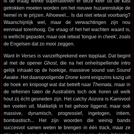
is de vraag welke superlatieven er deze keer uit de kast
getrokken moeten worden om het nieuwe huzarenstukje de
hemel in te prijzen. Alhoewel... Is dat niet ietwat voorbarig?
Waarschijnlijk wel, maar de verwachtingen zijn nou
eenmaal torenhoog. De vraag of het het wachten waard is,
is wellicht gepaster, maar ook ietwat 'tongue in cheek', zoals
de Engelsen dat zo mooi zeggen.
Want
In Verses
is vanzelfsprekend een topplaat. Dat begint
al met de opener
Ghost
, die na het onheilspellende intro
gelijk inhaakt op de hoekige, massieve sound van
Sound
Awake
. Het daaropvolgende
Drone
komt enigszins kazig uit
de hoek en knipoogt wat dat betreft naar
Themata
, maar in
de refreinen laten de Australiërs toch ook horen uit welk
hout zij écht gesneden zijn. Het catchy
Aozora
is Karnivool
ten voeten uit. Makkelijk in het gehoor liggend, maar ook
massive, dynamisch, progressief, ingetogen, intiem,
bombastisch... Het zijn woorden die weinig bands
succesvol samen weten te brengen in één track, maar ze