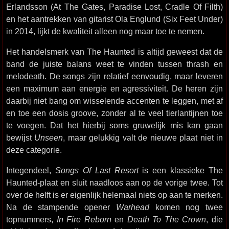
Erlandsson (At The Gates, Paradise Lost, Cradle Of Filth)
en het aantrekken van gitarist Ola Englund (Six Feet Under)
in 2014, lijkt de kwaliteit alleen nog maar toe te nemen.
Het handelsmerk van The Haunted is altijd geweest dat de
band de juiste balans weet te vinden tussen thrash en
melodeath. De songs zijn relatief eenvoudig, maar leveren
een maximum aan energie en agressiviteit. De heren zijn
daarbij niet bang om wisselende accenten te leggen, met af
en toe een dosis groove, zonder al te veel tierlantijnen toe
te voegen. Dat het hierbij soms gruwelijk mis kan gaan
bewijst
Unseen
, maar gelukkig valt de nieuwe plaat niet in
deze categorie.
Integendeel,
Songs Of Last Resort
is een klassieke The
Haunted-plaat en sluit naadloos aan op de vorige twee. Tot
over de helft is er eigenlijk helemaal niets op aan te merken.
Na de stampende opener
Warhead
komen nog twee
topnummers,
In Fire Reborn
en
Death To The Crown
, die