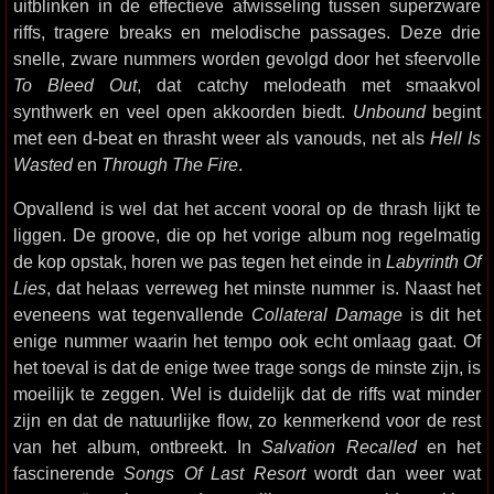
uitblinken in de effectieve afwisseling tussen superzware
riffs, tragere breaks en melodische passages. Deze drie
snelle, zware nummers worden gevolgd door het sfeervolle
To Bleed Out
, dat catchy melodeath met smaakvol
synthwerk en veel open akkoorden biedt.
Unbound
begint
met een d-beat en thrasht weer als vanouds, net als
Hell Is
Wasted
en
Through The Fire
.
Opvallend is wel dat het accent vooral op de thrash lijkt te
liggen. De groove, die op het vorige album nog regelmatig
de kop opstak, horen we pas tegen het einde in
Labyrinth Of
Lies
, dat helaas verreweg het minste nummer is. Naast het
eveneens wat tegenvallende
Collateral Damage
is dit het
enige nummer waarin het tempo ook echt omlaag gaat. Of
het toeval is dat de enige twee trage songs de minste zijn, is
moeilijk te zeggen. Wel is duidelijk dat de riffs wat minder
zijn en dat de natuurlijke flow, zo kenmerkend voor de rest
van het album, ontbreekt. In
Salvation Recalled
en het
fascinerende
Songs Of Last Resort
wordt dan weer wat