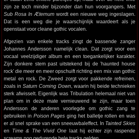
zijn ze toch minder bijzonder dan hun voorgangers. Met
Sub Rosa In Æternum
wordt een nieuwe weg ingeslagen.
Dat is een weg die je waarschijnlijk waardeert als je
openstaat voor cleane gothic vocalen.
Afgezien van enkele tracks zingt de bassende zanger
Johannes Andersson namelijk clean. Dat zorgt voor een
vocaal veelzijdiger album en een toegankelijker karakter.
Zijn donkere stem past uitstekend bij de 'haunted house
rock' die meer en meer opschuift richting een mix van gothic
metal en rock. De Zweed zorgt voor pakkende refreinen,
zoals in
Saturn Coming Down
, waarin hij beide technieken
sterk afwisselt. Eigenlijk was Tribulation helemaal niet van
plan om in deze mate vernieuwend te zijn, maar toen
Andersson de anderen voorlegde om gothic zang te
gebruiken in
Poison Pages
ging het balletje rollen en was
er al snel sprake van een sneeuwbaleffect. In
Tainted Skies
en
Time & The Vivid One
laat hij echter zijn raspende
screams nog gedurende hele tracks gelden.