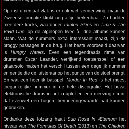
Op instrumentaal vlak is er ook wel vernieuwing, maar de
Zweedse formatie klinkt nog altijd herkenbaar. Zo hadden
meerdere tracks, waaronder
Tainted Skies
en
Time & The
Vivid One
, op de afgelopen twee à drie albums kunnen
staan. Wat de nummers extra interessant maakt, zijn de
proggy passages in de brug. Het beste voorbeeld daarvan
is
Hungry Waters
. Even een tegendraads ritme van
drummer Oscar Leander, verrijkend toetsenspel of een
gitaarsolo maken het verschil tussen een degelijk nummer
en eentje die de luisteraar op het puntje van de stoel brengt.
En wat een heerlijk basspel.
Murder In Red
is het meest
toegankelijke nummer in de hele discografie. Het bevat
elektronische drums in het couplet en een meezingrefrein,
dat evenwel een hogere herinneringswaarde had kunnen
gebruiken.
Ondanks deze lofzang haalt
Sub Rosa In Æternum
het
niveau van
The Formulas Of Death
(2013) en
The Children