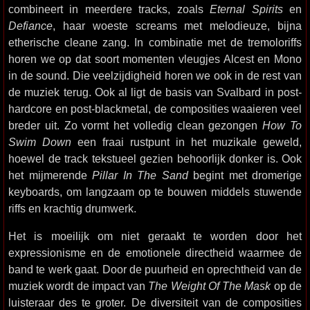
combineert in meerdere tracks, zoals
Eternal Spirits
en
Defiance
, haar woeste screams met melodieuze, bijna
etherische cleane zang. In combinatie met de tremoloriffs
horen we op dat soort momenten vleugjes Alcest en Mono
in de sound. Die veelzijdigheid horen we ook in de rest van
de muziek terug. Ook al ligt de basis van Svalbard in post-
hardcore en post-blackmetal, de composities waaieren veel
breder uit. Zo vormt het volledig clean gezongen
How To
Swim Down
een fraai rustpunt in het muzikale geweld,
hoewel de track tekstueel gezien behoorlijk donker is. Ook
het mijmerende
Pillar In The Sand
begint met dromerige
keyboards, om langzaam op te bouwen middels stuwende
riffs en krachtig drumwerk.
Het is moeilijk om niet geraakt te worden door het
expressionisme en de emotionele directheid waarmee de
band te werk gaat. Door de puurheid en oprechtheid van de
muziek wordt de impact van
The Weight Of The Mask
op de
luisteraar des te groter. De diversiteit van de composities