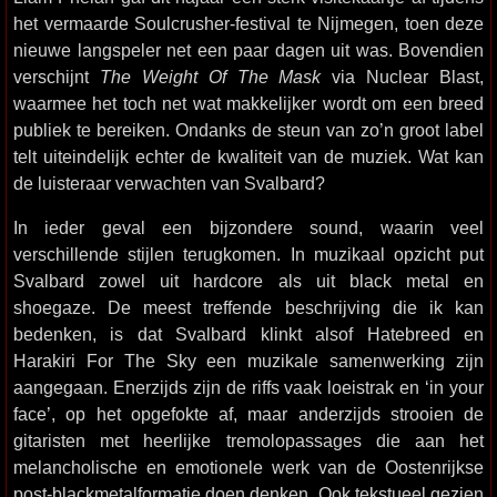
het vermaarde Soulcrusher-festival te Nijmegen, toen deze
nieuwe langspeler net een paar dagen uit was. Bovendien
verschijnt
The Weight Of The Mask
via Nuclear Blast,
waarmee het toch net wat makkelijker wordt om een breed
publiek te bereiken. Ondanks de steun van zo’n groot label
telt uiteindelijk echter de kwaliteit van de muziek. Wat kan
de luisteraar verwachten van Svalbard?
In ieder geval een bijzondere sound, waarin veel
verschillende stijlen terugkomen. In muzikaal opzicht put
Svalbard zowel uit hardcore als uit black metal en
shoegaze. De meest treffende beschrijving die ik kan
bedenken, is dat Svalbard klinkt alsof Hatebreed en
Harakiri For The Sky een muzikale samenwerking zijn
aangegaan. Enerzijds zijn de riffs vaak loeistrak en ‘in your
face’, op het opgefokte af, maar anderzijds strooien de
gitaristen met heerlijke tremolopassages die aan het
melancholische en emotionele werk van de Oostenrijkse
post-blackmetalformatie doen denken. Ook tekstueel gezien