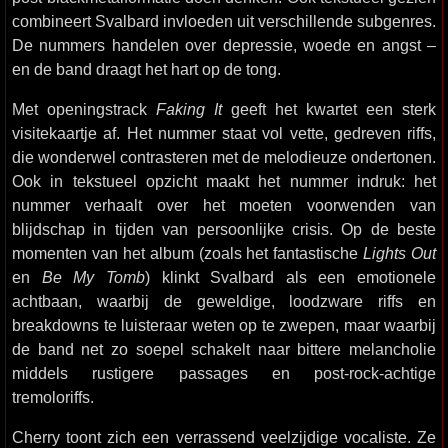
combineert Svalbard invloeden uit verschillende subgenres.
De nummers handelen over depressie, woede en angst –
en de band draagt het hart op de tong.
Met openingstrack
Faking It
geeft het kwartet een sterk
visitekaartje af. Het nummer staat vol vette, gedreven riffs,
die wonderwel contrasteren met de melodieuze ondertonen.
Ook in tekstueel opzicht maakt het nummer indruk: het
nummer verhaalt over het moeten voorwenden van
blijdschap in tijden van persoonlijke crisis. Op de beste
momenten van het album (zoals het fantastische
Lights Out
en
Be My Tomb
) klinkt Svalbard als een emotionele
achtbaan, waarbij de geweldige, loodzware riffs en
breakdowns te luisteraar weten op te zwepen, maar waarbij
de band net zo soepel schakelt naar bittere melancholie
middels rustigere passages en post-rock-achtige
tremoloriffs.
Cherry toont zich een verrassend veelzijdige vocaliste. Ze