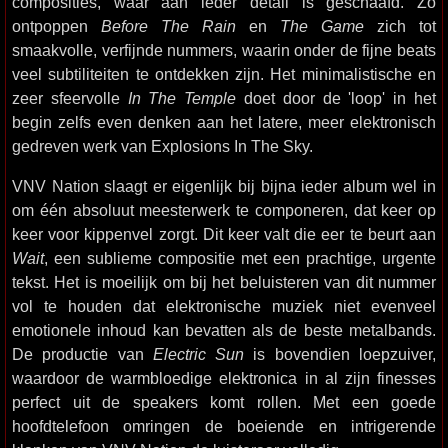
composities, waar aan ieder detail is geschaafd. Zo
ontpoppen
Before The Rain
en
The Game
zich tot
smaakvolle, verfijnde nummers, waarin onder de fijne beats
veel subtiliteiten te ontdekken zijn. Het minimalistische en
zeer sfeervolle
In The Temple
doet door de 'loop' in het
begin zelfs even denken aan het latere, meer elektronisch
gedreven werk van Explosions In The Sky.
VNV Nation slaagt er eigenlijk bij bijna ieder album wel in
om één absoluut meesterwerk te componeren, dat keer op
keer voor kippenvel zorgt. Dit keer valt die eer te beurt aan
Wait
, een sublieme compositie met een prachtige, urgente
tekst. Het is moeilijk om bij het beluisteren van dit nummer
vol te houden dat elektronische muziek niet evenveel
emotionele inhoud kan bevatten als de beste metalbands.
De productie van
Electric Sun
is bovendien loepzuiver,
waardoor de warmbloedige elektronica in al zijn finesses
perfect uit de speakers komt rollen. Met een goede
hoofdtelefoon omringen de boeiende en intrigerende