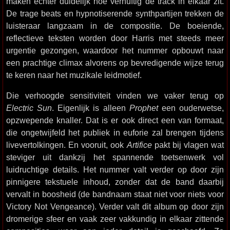
maken echter duidelijk hoe vernuftig de track in elkaar zit.
De trage beats en hypnotiserende synthpartijen trekken de
luisteraar langzaam in de compositie. De boeiende,
reflectieve teksten worden door Harris met steeds meer
urgentie gezongen, waardoor het nummer opbouwt naar
een prachtige climax alvorens op bevredigende wijze terug
te keren naar het muzikale leidmotief.
Die verhoogde sensitiviteit vinden we vaker terug op
Electric Sun
. Eigenlijk is alleen
Prophet
een ouderwetse,
opzwepende knaller. Dat is er ook direct een van formaat,
die ongetwijfeld het publiek in euforie zal brengen tijdens
livevertolkingen. En vooruit, ook
Artifice
pakt bij vlagen wat
steviger uit dankzij het spannende toetsenwerk vol
luidruchtige details. Het nummer valt verder op door zijn
pinnigere tekstuele inhoud, zonder dat de band daarbij
vervalt in boosheid (de bandnaam staat niet voor niets voor
Victory Not Vengeance). Verder valt dit album op door zijn
dromerige sfeer en vaak zeer vakkundig in elkaar zittende