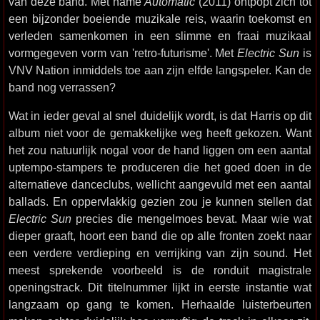
van deze band. Met name
Automatic
(2011) ontpopt zich tot
een bijzonder boeiende muzikale reis, waarin toekomst en
verleden samenkomen in een slimme en fraai muzikaal
vormgegeven vorm van 'retro-futurisme'. Met
Electric Sun
is
VNV Nation inmiddels toe aan zijn elfde langspeler. Kan de
band nog verrassen?
Wat in ieder geval al snel duidelijk wordt, is dat Harris op dit
album niet voor de gemakkelijke weg heeft gekozen. Want
het zou natuurlijk nogal voor de hand liggen om een aantal
uptempo-stampers te produceren die het goed doen in de
alternatieve danceclubs, wellicht aangevuld met een aantal
ballads. En oppervlakkig gezien zou je kunnen stellen dat
Electric Sun
precies die mengelmoes bevat. Maar wie wat
dieper graaft, hoort een band die op alle fronten zoekt naar
een verdere verdieping en verrijking van zijn sound. Het
meest sprekende voorbeeld is de ronduit magistrale
openingstrack. Dit titelnummer lijkt in eerste instantie wat
langzaam op gang te komen. Herhaalde luisterbeurten