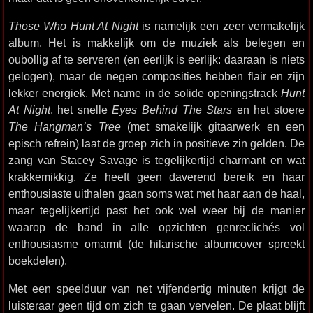
Those Who Hunt At Night
is namelijk een zeer vermakelijk
album. Het is makkelijk om de muziek als belegen en
oubollig af te serveren (en eerlijk is eerlijk: daaraan is niets
gelogen), maar de negen composities hebben flair en zijn
lekker energiek. Met name in de solide openingstrack
Hunt
At Night
, het snelle
Eyes Behind The Stars
en het stoere
The Hangman’s Tree
(met smakelijk gitaarwerk en een
episch refrein) laat de groep zich in positieve zin gelden. De
zang van Stacey Savage is tegelijkertijd charmant en wat
krakkemikkig. Ze heeft geen daverend bereik en haar
enthousiaste uithalen gaan soms wat met haar aan de haal,
maar tegelijkertijd past het ook wel weer bij de manier
waarop de band in alle opzichten genreclichés vol
enthousiasme omarmt (de hilarische albumcover spreekt
boekdelen).
Met een speelduur van net vijfendertig minuten krijgt de
luisteraar geen tijd om zich te gaan vervelen. De plaat blijft