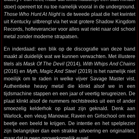
stoer) opereert tot nu toe namelijk vooral in de underground.
Those Who Hunt At Night
is de tweede plaat die het kwintet
uit Kentucky uitbrengt via het wat grotere Shadow Kingdom
Records, hofleverancier voor alles wat riekt naar old school
metal zonder moderne strapatsen.
En inderdaad: een blik op de discografie van deze band
maakt al duidelijk wat we kunnen verwachten. Met illustere
titels als
Mask Of The Devil
(2014),
With Whips And Chains
(2016) en
Myth, Magic And Steel
(2019) is het namelijk niet
moeilijk om te raden in welke vijver Savage Master vist.
Authentieke heavy metal die klinkt alsof we in een
tijdsmachine stappen en een jaar of veertig terugreizen. De
plaat klinkt alsof de nummers rechtstreeks uit een of ander
smoezelig kelderhok op plaat zijn geknald. Denk aan
Warlock, een vleug Manowar, Raven en Girlschool om een
beetje een beeld te krijgen. De intentie en het spelplezier
zijn belangrijker dan een strakke uitvoering en originaliteit,
maar dat is geen onoverkomelijk euvel.