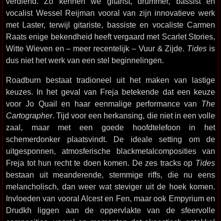
verdiend. Zo kennen we gitarist, drummer, bassist en
vocalist Wessel Reijman vooral van zijn innovatieve werk
met Laster, terwijl gitariste, bassiste en vocaliste Carmen
Raats enige bekendheid heeft vergaard met Scarlet Stories,
Witte Wieven en – meer recentelijk – Vuur & Zijde.
Tides
is
dus niet het werk van een stel beginnelingen.
Roadburn bestaat tradioneel uit het maken van lastige
keuzes. In het geval van Freja betekende dat een keuze
voor Jo Quail en haar eenmalige performance van
The
Cartographer
. Tijd voor een herkansing, die niet in een volle
zaal, maar met een goede hoofdtelefoon in het
schemerdonker plaatsvindt. De ideale setting om de
uitgesponnen, atmosferische blackmetalcomposities van
Freja tot hun recht te doen komen. De zes tracks op
Tides
bestaan uit meanderende, stemmige riffs, die nu eens
melancholisch, dan weer wat steviger uit de hoek komen.
Invloeden van vooral Alcest en Fen, maar ook Empyrium en
Drudkh liggen aan de oppervlakte van de sfeervolle