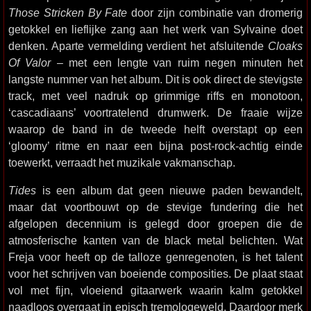
Those Stricken By Fate
door zijn combinatie van dromerig
getokkel en lieflijke zang aan het werk van Sylvaine doet
denken. Aparte vermelding verdient het afsluitende
Cloaks
Of Valor
– met een lengte van ruim negen minuten het
langste nummer van het album. Dit is ook direct de stevigste
track, met veel nadruk op grimmige riffs en monotoon,
‘cascadiaans’ voortratelend drumwerk. De fraaie wijze
waarop de band in de tweede helft overstapt op een
‘gloomy’ ritme en naar een bijna post-rock-achtig einde
toewerkt, verraadt het muzikale vakmanschap.
Tides
is een album dat geen nieuwe paden bewandelt,
maar dat voortbouwt op de stevige fundering die het
afgelopen decennium is gelegd door groepen die de
atmosferische kanten van de black metal belichten. Wat
Freja voor heeft op de talloze genregenoten, is het talent
voor het schrijven van boeiende composities. De plaat staat
vol met fijn, vloeiend gitaarwerk waarin kalm getokkel
naadloos overgaat in episch tremologeweld. Daardoor merk