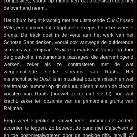
composities, vooral op momenten dat akoestisch getokkel
de overhand neemt.
Het album begint krachtig met het uitstekende
Our Chosen
Path
, een nummer dat aftrapt met een epische riff en woeste
drums. De track doet in de verte aan het werk van het
Schotse Saor denken, vooral ook vanwege de bulderende
screams van Reijman.
Scattered Fields
valt vooral op door
de gloedvolle, instrumentale passages, die sfeerverhogend
werken, zeker als ze contrasteren met de wat
weggemoffelde, sterke screams van Raats. Het
melancholische
Dusk
is in muzikaal opzicht misschien wel
het fraaiste nummer op dit debuut, alleen missen de cleane
vocalen van Raats (hoewel zeker niet slecht) nog wat
kracht, zeker ten opzichte van de primordiale grunts van
Reijman.
Freja weet eigenlijk in vrijwel ieder nummer net andere
accenten te leggen. Zo betreedt de band met
Cataclysm
af
en toe post-metalwateren door de hoekige riffs, terwijl
Of