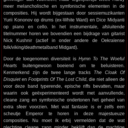
meer melancholische en symfonische elementen in de
composities. Hij wordt bijgestaan door sessiemuzikanten
Yurii Kononov op drums (ex-White Ward) en Dice Midyanti
op piano en cello. In het instrumentale, afsluitende
titelnummer horen we bovendien een bijdrage van gitarist
Nick Kushnir (actief in onder andere de Oekraïense
folk/viking/deathmetalband Midgard).
Door de toegenomen diversiteit is
Hymn To The Woeful
Hearts
buitengewoon boeiend om te beluisteren.
Kenmerkend zijn de twee lange tracks
The Cloak Of
Disquiet
en
Footprints Of The Lost Child
, die niet alleen de
voor deze band typerende, epische riffs bevatten, maar
waarin ook geëxperimenteerd wordt met aanvullende,
cleane zang en symfonische ondertonen het geheel van
extra sfeer voorzien. Met wat fantasie is er zelfs een
scheutje Emperor te horen in deze majestueuze
composities. Nu moet ik erbij vermelden dat de wat
plechtige cleane zang minder beklijft dan de machtige