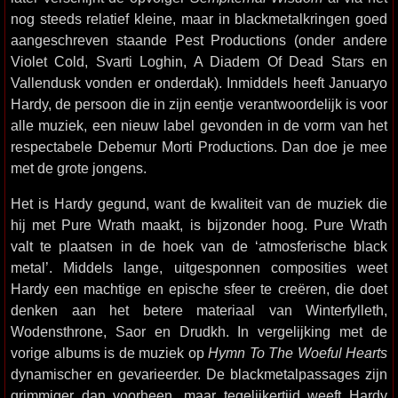
nog steeds relatief kleine, maar in blackmetalkringen goed
aangeschreven staande Pest Productions (onder andere
Violet Cold, Svarti Loghin, A Diadem Of Dead Stars en
Vallendusk vonden er onderdak). Inmiddels heeft Januaryo
Hardy, de persoon die in zijn eentje verantwoordelijk is voor
alle muziek, een nieuw label gevonden in de vorm van het
respectabele Debemur Morti Productions. Dan doe je mee
met de grote jongens.
Het is Hardy gegund, want de kwaliteit van de muziek die
hij met Pure Wrath maakt, is bijzonder hoog. Pure Wrath
valt te plaatsen in de hoek van de ‘atmosferische black
metal’. Middels lange, uitgesponnen composities weet
Hardy een machtige en epische sfeer te creëren, die doet
denken aan het betere materiaal van Winterfylleth,
Wodensthrone, Saor en Drudkh. In vergelijking met de
vorige albums is de muziek op
Hymn To The Woeful Hearts
dynamischer en gevarieerder. De blackmetalpassages zijn
grimmiger dan voorheen, maar tegelijkertijd weeft Hardy