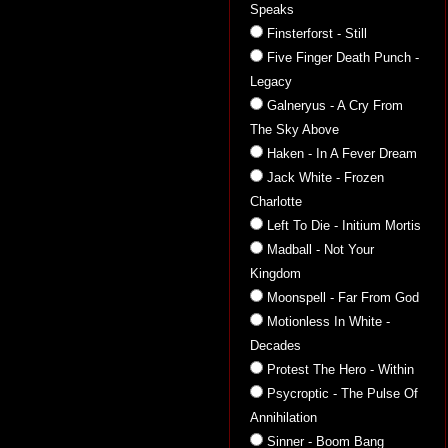
Speaks
Finsterforst - Still
Five Finger Death Punch -
Legacy
Galneryus - A Cry From
The Sky Above
Haken - In A Fever Dream
Jack White - Frozen
Charlotte
Left To Die - Initium Mortis
Madball - Not Your
Kingdom
Moonspell - Far From God
Motionless In White -
Decades
Protest The Hero - Within
Psycroptic - The Pulse Of
Annihilation
Sinner - Boom Bang