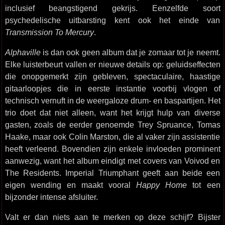
inclusief beangstigend gekrijs. Eenzelfde soort
psychedelische uitbarsting kent ook het einde van
Transmission To Mercury
.
Alphaville
is dan ook geen album dat je zomaar tot je neemt.
Elke luisterbeurt vallen er nieuwe details op: geluidseffecten
die onopgemerkt zijn gebleven, spectaculaire, haastige
gitaarloopjes die in eerste instantie voorbij vlogen of
technisch vernuft in de weergaloze drum- en baspartijen. Het
trio doet dat niet alleen, want het krijgt hulp van diverse
gasten, zoals de eerder genoemde Trey Spruance, Tomas
Haake, maar ook Colin Marston, die al vaker zijn assistentie
heeft verleend. Bovendien zijn enkele invloeden prominent
aanwezig, want het album eindigt met covers van Voivod en
The Residents. Imperial Triumphant geeft aan beide een
eigen wending en maakt vooral
Happy Home
tot een
bijzonder intense afsluiter.
Valt er dan niets aan te merken op deze schijf? Bijster