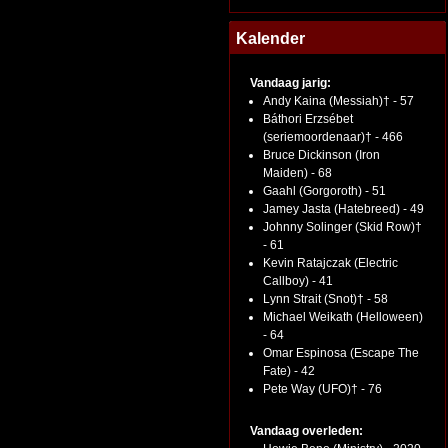
Kalender
Vandaag jarig:
Andy Kaina (Messiah)† - 57
Báthori Erzsébet
(seriemoordenaar)† - 466
Bruce Dickinson (Iron
Maiden) - 68
Gaahl (Gorgoroth) - 51
Jamey Jasta (Hatebreed) - 49
Johnny Solinger (Skid Row)†
- 61
Kevin Ratajczak (Electric
Callboy) - 41
Lynn Strait (Snot)† - 58
Michael Weikath (Helloween)
- 64
Omar Espinosa (Escape The
Fate) - 42
Pete Way (UFO)† - 76
Vandaag overleden: