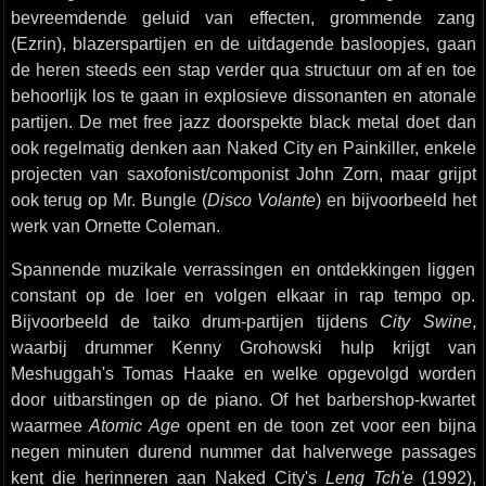
bevreemdende geluid van effecten, grommende zang
(Ezrin), blazerspartijen en de uitdagende basloopjes, gaan
de heren steeds een stap verder qua structuur om af en toe
behoorlijk los te gaan in explosieve dissonanten en atonale
partijen. De met free jazz doorspekte black metal doet dan
ook regelmatig denken aan Naked City en Painkiller, enkele
projecten van saxofonist/componist John Zorn, maar grijpt
ook terug op Mr. Bungle (
Disco Volante
) en bijvoorbeeld het
werk van Ornette Coleman.
Spannende muzikale verrassingen en ontdekkingen liggen
constant op de loer en volgen elkaar in rap tempo op.
Bijvoorbeeld de taiko drum-partijen tijdens
City Swine
,
waarbij drummer Kenny Grohowski hulp krijgt van
Meshuggah's Tomas Haake en welke opgevolgd worden
door uitbarstingen op de piano. Of het barbershop-kwartet
waarmee
Atomic Age
opent en de toon zet voor een bijna
negen minuten durend nummer dat halverwege passages
kent die herinneren aan Naked City's
Leng Tch'e
(1992),