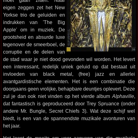
moet gaan zitten. Naar
eigen zeggen zet het New
Yorkse trio de geluiden en
indrukken van 'The Big
Apple' om in muziek. De
grootsheid en absurde luxe
tegenover de smeerboel, de
corruptie en de delen van
de stad waar je niet dood gevonden wil worden. Het levert
een interessant, redelijk uniek geluid op dat bestaat uit
invloeden van black metal, (free) jazz en allerlei
avantgardistische elementen. Het is een combinatie die
doorgaans geen vrolijke, behapbare deuntjes oplevert. Deze
zul je dan ook niet vinden op het vierde album
Alphaville
,
dat fantastisch is geproduceerd door Trey Spruance (onder
andere Mr. Bungle, Secret Chiefs 3). Wat deze schijf wel
biedt, is een van de spannendste muzikale avonturen van
het jaar.