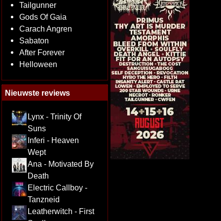
Tailgunner
Gods Of Gaia
Carach Angren
Sabaton
After Forever
Helloween
Nieuwste reviews
Lynx - Trinity Of
Suns
Inferi - Heaven
Wept
Ana - Motivated By
Death
Electric Callboy -
Tanzneid
Leatherwitch - First