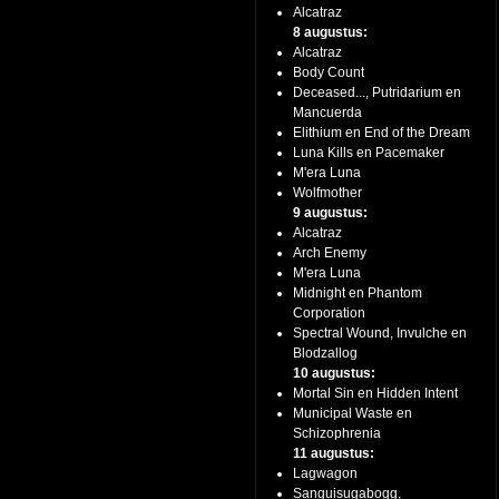
Alcatraz
8 augustus:
Alcatraz
Body Count
Deceased..., Putridarium en
Mancuerda
Elithium en End of the Dream
Luna Kills en Pacemaker
M'era Luna
Wolfmother
9 augustus:
Alcatraz
Arch Enemy
M'era Luna
Midnight en Phantom
Corporation
Spectral Wound, Invulche en
Blodzallog
10 augustus:
Mortal Sin en Hidden Intent
Municipal Waste en
Schizophrenia
11 augustus:
Lagwagon
Sanguisugabogg,