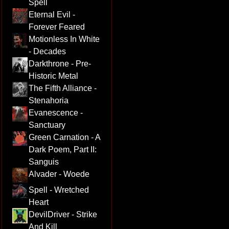
Spell
Eternal Evil -
Forever Feared
Motionless In White
- Decades
Darkthrone - Pre-
Historic Metal
The Fifth Alliance -
Stenahoria
Evanescence -
Sanctuary
Green Carnation - A
Dark Poem, Part II:
Sanguis
Alvader - Woede
Spell - Wretched
Heart
DevilDriver - Strike
And Kill