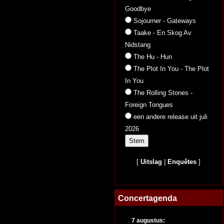
Goodbye
Sojourner - Gateways
Taake - En Skog Av
Nidstang
The Hu - Hun
The Plot In You - The Plot
In You
The Rolling Stones -
Foreign Tongues
een andere release uit juli
2026
[
Uitslag
|
Enquêtes
]
Concertagenda
7 augustus: