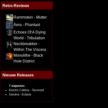
Retro-Reviews
Rammstein - Mutter
Äera - Phantast
Echoes Of A Dying
World - Tribulation
Neckbreakker -
Within The Viscera
Monolithe - Black
Hole District
Nieuwe Releases
7 augustus:
Electric Callboy - Tanzneid
Xandria - Eclipse