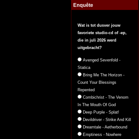
Enquête
Wat is tot dusver jouw
favoriete studio-cd of -ep,
die in juli 2026 werd
uitgebracht?
Avenged Sevenfold -
Statica
Bring Me The Horizon -
Count Your Blessings
Repented
Combichrist - The Venom
In The Mouth Of God
Deep Purple - Splat!
Devildriver - Strike And Kill
Dreamtale - Aetherbound
Emptiness - Nowhere