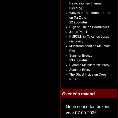
Revocation en Internal
Bleeding
Wolves In The Throne Room
en Ter Ziele
12 augustus:
High on Fire en Baardvader
Judas Priest
KMFDM, Ya Toyah en Jesus
on Extesy
Mushroomhead en Mountain
Eye
Summer Breeze
13 augustus:
Dynamo Metalfest Pre-Party
Summer Breeze
The Ghost Inside en Deez
Nuts
Over één maand
Geen concerten bekend
voor 07-09-2026.