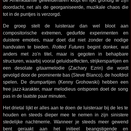
de Amerikaanse geweldenaren klopt en lijkt grondig te zijn
doordacht, net als de georganiseerde, muzikale chaos die
tot in de puntjes is verzorgd.
De groep stelt de luisteraar dan wel bloot aan
compositorische extremen, gedurfde experimenten en
duistere emoties, maar doet dat niet zonder de nodige
handvaten te bieden.
Rotted Futures
begint donker, wat
anders met zo'n titel, maar is gegoten in behapbare
structuren, waarbij vooral geluidseffecten, strijkerspartijen en
een desolate gitaarmelodie (Zachary Ezrin) die wordt
gevolgd door de prominente bas (Steve Blanco), de hoofdrol
spelen. De drumpartijen (Kenny Grohowski) hebben een
free jazz-karakter, maar melodieus ontsporen doet de song
pas in de laatste paar minuten.
Het drietal lijkt er alles aan te doen de luisteraar bij de les te
houden en steeds dieper mee te nemen in zijn sinistere
stedelijke nachtmerrie. Wanneer je steeds meer gewend
bent geraakt aan het initieel beangstigende en