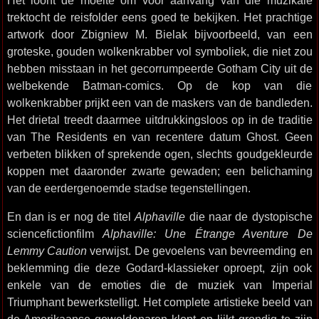
Het loont de moeite om voor aanvang van die muzikale
trektocht de reisfolder eens goed te bekijken. Het prachtige
artwork door Zbigniew M. Bielak bijvoorbeeld, van een
groteske, gouden wolkenkrabber vol symboliek, die niet zou
hebben misstaan in het gecorrumpeerde Gotham City uit de
welbekende Batman-comics. Op de kop van die
wolkenkrabber prijkt een van de maskers van de bandleden.
Het drietal treedt daarmee uitdrukkingsloos op in de traditie
van The Residents en van recentere datum Ghost. Geen
verbeten blikken of sprekende ogen, slechts goudgekleurde
koppen met daaronder zwarte gewaden; een belichaming
van de eerdergenoemde stadse tegenstellingen.
En dan is er nog de titel
Alphaville
die naar de dystopische
sciencefictionfilm
Alphaville: Une Étrange Aventure De
Lemmy Caution
verwijst. De gevoelens van bevreemding en
beklemming die deze Godard-klassieker oproept, zijn ook
enkele van de emoties die de muziek van Imperial
Triumphant bewerkstelligt. Het complete artistieke beeld van