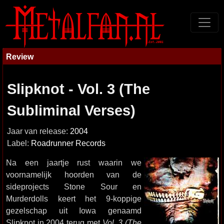
Review
Slipknot - Vol. 3 (The
Subliminal Verses)
Jaar van release:
2004
Label:
Roadrunner Records
Na een jaartje rust waarin we
voornamelijk hoorden van de
sideprojects Stone Sour en
Murderdolls keert het 9-koppige
gezelschap uit Iowa genaamd
Slipknot in 2004 terug met
Vol. 3 (The