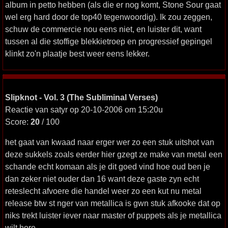
album in petto hebben (als die er nog komt, Stone Sour gaat
wel erg hard door de top40 tegenwoordig). Ik zou zeggen,
schuw de commercie nou eens niet, en luister dit, want
tussen al die stoffige blekkietroep en progressief gepingel
klinkt zo'n plaatje best weer eens lekker.
Slipknot - Vol. 3 (The Subliminal Verses)
Reactie van satyr op 20-10-2006 om 15:20u
Score:
20
/ 100
het gaat van kwaad naar erger wer zo een stuk uitshot van
deze sukkels zoals eerder hier gzegt ze make van metal een
schande echt komaan als je dit goed vind hoe oud ben je
dan zeker niet ouder dan 16 want deze gaste zyn echt
reteslecht afvoere die handel weer zo een kut nu metal
release btw st nger van metallica is gwn stuk afkooke dat op
niks trekt luister iever naar master of puppets als je metallica
wilt hore