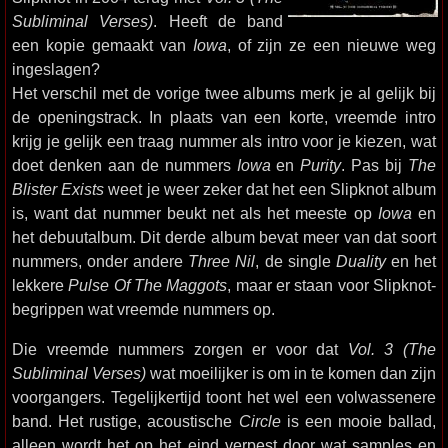
Subliminal Verses)
. Heeft de band
een kopie gemaakt van
Iowa
, of zijn ze een nieuwe weg
ingeslagen?
Het verschil met de vorige twee albums merk je al gelijk bij
de openingstrack. In plaats van een korte, vreemde intro
krijg je gelijk een traag nummer als intro voor je kiezen, wat
doet denken aan de nummers
Iowa
en
Purity
. Pas bij
The
Blister Exists
weet je weer zeker dat het een Slipknot album
is, want dat nummer beukt net als het meeste op
Iowa
en
het debuutalbum. Dit derde album bevat meer van dat soort
nummers, onder andere
Three Nil
, de single
Duality
en het
lekkere
Pulse Of The Maggots
, maar er staan voor Slipknot-
begrippen wat vreemde nummers op.
Die vreemde nummers zorgen er voor dat
Vol. 3 (The
Subliminal Verses)
wat moeilijker is om in te komen dan zijn
voorgangers. Tegelijkertijd toont het wel een volwassenere
band. Het rustige, acoustische
Circle
is een mooie ballad,
alleen wordt het op het eind verpest door wat samples en