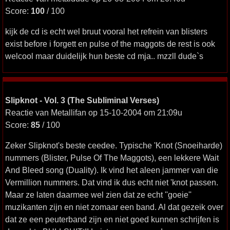
Score:
100
/ 100
kijk de cd is echt wel bruut vooral het refrein van blisters
exist before i forgett en pulse of the maggots de rest is ook
welcool maar duidelijk hun beste cd mja.. mzzll dude`s
Slipknot - Vol. 3 (The Subliminal Verses)
Reactie van Metallifan op 15-10-2004 om 21:09u
Score:
85
/ 100
Zeker Slipknot's beste ceedee. Typische 'Knot (Snoeiharde)
nummers (Blister, Pulse Of The Maggots), een lekkere Wait
And Bleed song (Duality). Ik vind het aleen jammer van die
Vermillion nummers. Dat vind ik dus echt niet 'knot passen.
Maar ze laten daarmee wel zien dat ze echt ''goeie''
muzikanten zijn en niet zomaar een band. Al dat gezeik over
dat ze een peuterband zijn en niet goed kunnen schrijfen is