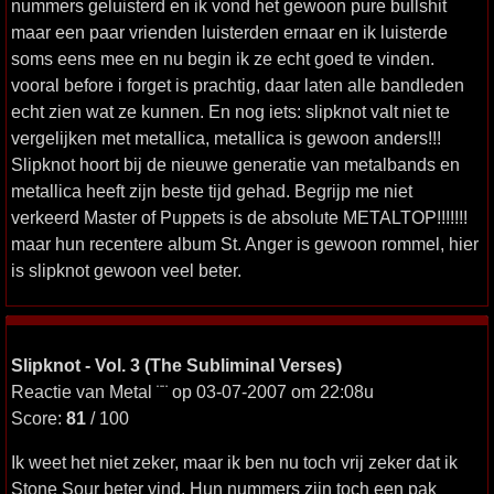
nummers geluisterd en ik vond het gewoon pure bullshit
maar een paar vrienden luisterden ernaar en ik luisterde
soms eens mee en nu begin ik ze echt goed te vinden.
vooral before i forget is prachtig, daar laten alle bandleden
echt zien wat ze kunnen. En nog iets: slipknot valt niet te
vergelijken met metallica, metallica is gewoon anders!!!
Slipknot hoort bij de nieuwe generatie van metalbands en
metallica heeft zijn beste tijd gehad. Begrijp me niet
verkeerd Master of Puppets is de absolute METALTOP!!!!!!!
maar hun recentere album St. Anger is gewoon rommel, hier
is slipknot gewoon veel beter.
Slipknot - Vol. 3 (The Subliminal Verses)
Reactie van Metal ¨¨ op 03-07-2007 om 22:08u
Score:
81
/ 100
Ik weet het niet zeker, maar ik ben nu toch vrij zeker dat ik
Stone Sour beter vind. Hun nummers zijn toch een pak