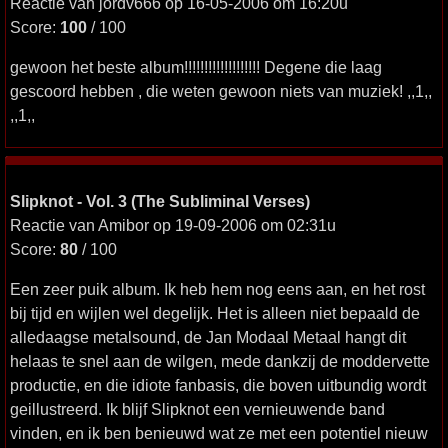
Reactie van jordv666 op 16-05-2006 om 16:20u
Score:
100
/ 100
gewoon het beste album!!!!!!!!!!!!!!!!!!! Degene die laag
gescoord hebben , die weten gewoon niets van muziek! ,,1,,
,,1,,
Slipknot - Vol. 3 (The Subliminal Verses)
Reactie van Amibor op 19-09-2006 om 02:31u
Score:
80
/ 100
Een zeer puik album. Ik heb hem nog eens aan, en het rost
bij tijd en wijlen wel degelijk. Het is alleen niet bepaald de
alledaagse metalsound, de Jan Modaal Metaal hangt dit
helaas te snel aan de wilgen, mede dankzij de moddervette
productie, en die idiote fanbasis, die boven uitbundig wordt
geillustreerd. Ik blijf Slipknot een vernieuwende band
vinden, en ik ben benieuwd wat ze met een potentiel nieuw