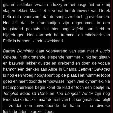
gitaarriffs klinken zwaar en fuzzy en het basgeluid ronkt bij
vlagen lekker. Maar het is vooral het drumwerk van Derek
Felix dat ervoor zorgt dat de songs zo krachtig overkomen.
Het feit dat de drumpartijen zijn opgenomen in een
leegstaand pakhuis zal hier ongetwijfeld aan hebben
bijgedragen. Hoe dan ook, het trommel- en roffelwerk van
Felix is behoorlijk indrukwekkend.
Barren Dominion
gaat voortvarend van start met
A Lucid
Omega
. In dit dronende, slepende nummer klinkt het gitaar-
en baswerk lekker duister en dreigend en doen de vocale
harmonieën denken aan Alice In Chains.
Leftover Savages
is nog een vroeg hoogtepunt op de plaat. Het nummer loopt
goed en heeft door de tempowisselingen veel dynamiek. Na
het imponerende begin komt de klad er toch een beetje in.
Temples Made Of Bone
en
The Longest Winter
zijn nog
twee sterke tracks, maar de rest van het songmateriaal blijft
– zonder een onvoldoende te halen - na diverse
luisterbeurten te gezichtloos.