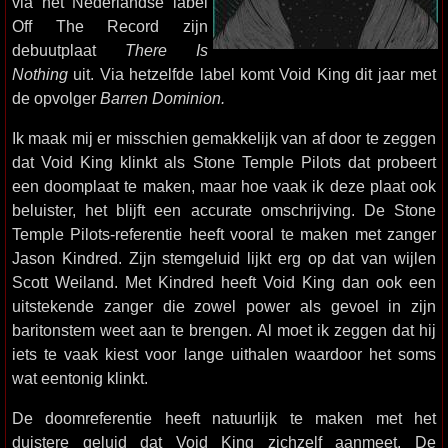
via het Nederlandse label
Off The Record zijn
debuutplaat
There Is
Nothing
uit. Via hetzelfde label komt Void King dit jaar met
de opvolger
Barren Dominion.
Ik maak mij er misschien gemakkelijk van af door te zeggen
dat Void King klinkt als Stone Temple Pilots dat probeert
een doomplaat te maken, maar hoe vaak ik deze plaat ook
beluister, het blijft een accurate omschrijving. De Stone
Temple Pilots-referentie heeft vooral te maken met zanger
Jason Kindred. Zijn stemgeluid lijkt erg op dat van wijlen
Scott Weiland. Met Kindred heeft Void King dan ook een
uitstekende zanger die zowel power als gevoel in zijn
baritonstem weet aan te brengen. Al moet ik zeggen dat hij
iets te vaak kiest voor lange uithalen waardoor het soms
wat eentonig klinkt.
De doomreferentie heeft natuurlijk te maken met het
duistere geluid dat Void King zichzelf aanmeet. De