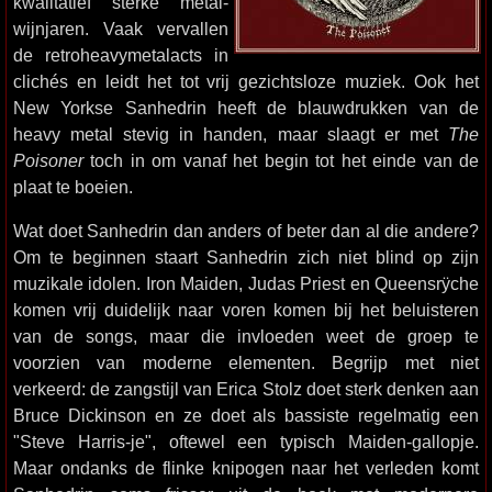
kwalitatief sterke metal-
wijnjaren. Vaak vervallen
de retroheavymetalacts in
clichés en leidt het tot vrij gezichtsloze muziek. Ook het
New Yorkse Sanhedrin heeft de blauwdrukken van de
heavy metal stevig in handen, maar slaagt er met
The
Poisoner
toch in om vanaf het begin tot het einde van de
plaat te boeien.
Wat doet Sanhedrin dan anders of beter dan al die andere?
Om te beginnen staart Sanhedrin zich niet blind op zijn
muzikale idolen. Iron Maiden, Judas Priest en Queensrÿche
komen vrij duidelijk naar voren komen bij het beluisteren
van de songs, maar die invloeden weet de groep te
voorzien van moderne elementen. Begrijp met niet
verkeerd: de zangstijl van Erica Stolz doet sterk denken aan
Bruce Dickinson en ze doet als bassiste regelmatig een
"Steve Harris-je", oftewel een typisch Maiden-gallopje.
Maar ondanks de flinke knipogen naar het verleden komt