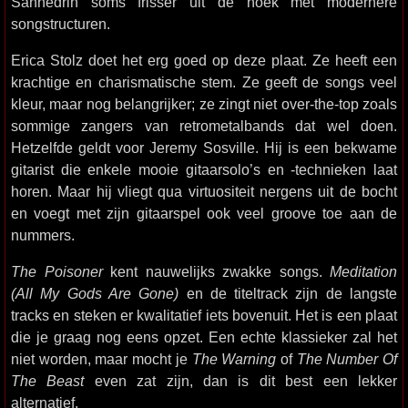
Sanhedrin soms frisser uit de hoek met modernere
songstructuren.
Erica Stolz doet het erg goed op deze plaat. Ze heeft een
krachtige en charismatische stem. Ze geeft de songs veel
kleur, maar nog belangrijker; ze zingt niet over-the-top zoals
sommige zangers van retrometalbands dat wel doen.
Hetzelfde geldt voor Jeremy Sosville. Hij is een bekwame
gitarist die enkele mooie gitaarsolo’s en -technieken laat
horen. Maar hij vliegt qua virtuositeit nergens uit de bocht
en voegt met zijn gitaarspel ook veel groove toe aan de
nummers.
The Poisoner
kent nauwelijks zwakke songs.
Meditation
(All My Gods Are Gone)
en de titeltrack zijn de langste
tracks en steken er kwalitatief iets bovenuit. Het is een plaat
die je graag nog eens opzet. Een echte klassieker zal het
niet worden, maar mocht je
The Warning
of
The Number Of
The Beast
even zat zijn, dan is dit best een lekker
alternatief.