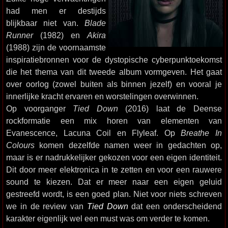
had men er destijds
blijkbaar niet van.
Blade
Runner
(1982) en
Akira
(1988) zijn de voornaamste
inspiratiebronnen voor de dystopische cyberpunktoekomst
die het thema van dit tweede album vormgeven. Het gaat
over oorlog (zowel buiten als binnen jezelf) en vooral je
innerlijke kracht ervaren en worstelingen overwinnen.
Op voorganger
Tied Down
(2016) laat de Deense
rockformatie een mix horen van elementen van
Evanescence, Lacuna Coil en Flyleaf. Op
Breathe In
Colours
komen dezelfde namen weer in gedachten op,
maar is er nadrukkelijker gekozen voor een eigen identiteit.
Dit door meer elektronica in te zetten en voor een rauwere
sound te kiezen. Dat er meer naar een eigen geluid
gestreefd wordt, is een goed plan. Niet voor niets schreven
we in de review van
Tied Down
dat een onderscheidend
karakter eigenlijk wel een must was om verder te komen.