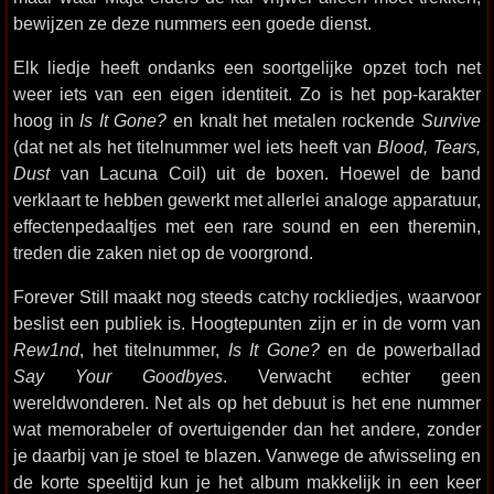
bewijzen ze deze nummers een goede dienst.
Elk liedje heeft ondanks een soortgelijke opzet toch net
weer iets van een eigen identiteit. Zo is het pop-karakter
hoog in
Is It Gone?
en knalt het metalen rockende
Survive
(dat net als het titelnummer wel iets heeft van
Blood, Tears,
Dust
van Lacuna Coil) uit de boxen. Hoewel de band
verklaart te hebben gewerkt met allerlei analoge apparatuur,
effectenpedaaltjes met een rare sound en een theremin,
treden die zaken niet op de voorgrond.
Forever Still maakt nog steeds catchy rockliedjes, waarvoor
beslist een publiek is. Hoogtepunten zijn er in de vorm van
Rew1nd
, het titelnummer,
Is It Gone?
en de powerballad
Say Your Goodbyes
. Verwacht echter geen
wereldwonderen. Net als op het debuut is het ene nummer
wat memorabeler of overtuigender dan het andere, zonder
je daarbij van je stoel te blazen. Vanwege de afwisseling en
de korte speeltijd kun je het album makkelijk in een keer