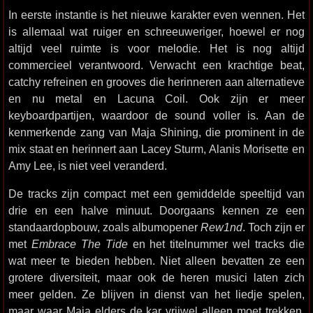
In eerste instantie is het nieuwe karakter even wennen. Het
is allemaal wat ruiger en schreeuweriger, hoewel er nog
altijd veel ruimte is voor melodie. Het is nog altijd
commercieel verantwoord. Verwacht een krachtige beat,
catchy refreinen en grooves die herinneren aan alternatieve
en nu metal en Lacuna Coil. Ook zijn er meer
keyboardpartijen, waardoor de sound voller is. Aan de
kenmerkende zang van Maja Shining, die prominent in de
mix staat en herinnert aan Lacey Sturm, Alanis Morisette en
Amy Lee, is niet veel veranderd.
De tracks zijn compact met een gemiddelde speeltijd van
drie en een halve minuut. Doorgaans kennen ze een
standaardopbouw, zoals albumopener
Rew1nd
. Toch zijn er
met
Embrace The Tide
en het titelnummer wel tracks die
wat meer te bieden hebben. Niet alleen bevatten ze een
grotere diversiteit, maar ook de heren musici laten zich
meer gelden. Ze blijven in dienst van het liedje spelen,
maar waar Maja elders de kar vrijwel alleen moet trekken,