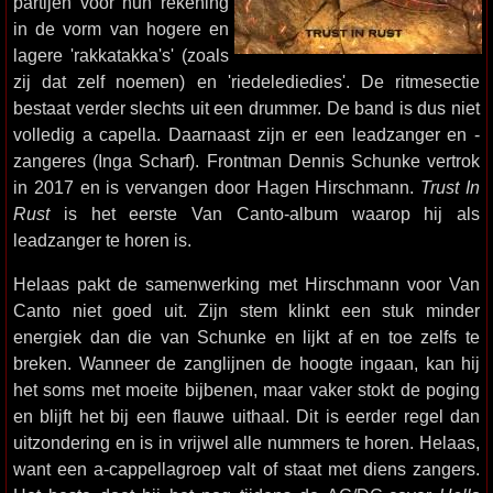
partijen voor hun rekening
in de vorm van hogere en
lagere 'rakkatakka's' (zoals
zij dat zelf noemen) en 'riedelediedies'. De ritmesectie
bestaat verder slechts uit een drummer. De band is dus niet
volledig a capella. Daarnaast zijn er een leadzanger en -
zangeres (Inga Scharf). Frontman Dennis Schunke vertrok
in 2017 en is vervangen door Hagen Hirschmann.
Trust In
Rust
is het eerste Van Canto-album waarop hij als
leadzanger te horen is.
Helaas pakt de samenwerking met Hirschmann voor Van
Canto niet goed uit. Zijn stem klinkt een stuk minder
energiek dan die van Schunke en lijkt af en toe zelfs te
breken. Wanneer de zanglijnen de hoogte ingaan, kan hij
het soms met moeite bijbenen, maar vaker stokt de poging
en blijft het bij een flauwe uithaal. Dit is eerder regel dan
uitzondering en is in vrijwel alle nummers te horen. Helaas,
want een a-cappellagroep valt of staat met diens zangers.