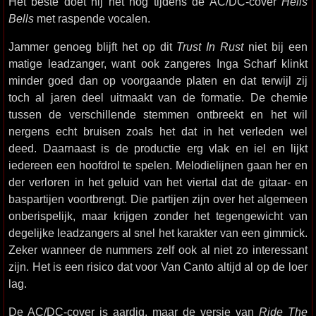
Het beste doet hij het nog tijdens de AC/DC-cover
Hells
Bells
met raspende vocalen.
Jammer genoeg blijft het op dit
Trust In Rust
niet bij een
matige leadzanger, want ook zangeres Inga Scharf klinkt
minder goed dan op voorgaande platen en dat terwijl zij
toch al jaren deel uitmaakt van de formatie. De chemie
tussen de verschillende stemmen ontbreekt en het wil
nergens echt bruisen zoals het dat in het verleden wel
deed. Daarnaast is de productie erg vlak en iel en lijkt
iedereen een hoofdrol te spelen. Melodielijnen gaan her en
der verloren in het geluid van het viertal dat de gitaar- en
baspartijen voortbrengt. Die partijen zijn over het algemeen
onberispelijk, maar krijgen zonder het tegengewicht van
degelijke leadzangers al snel het karakter van een gimmick.
Zeker wanneer de nummers zelf ook al niet zo interessant
zijn. Het is een risico dat voor Van Canto altijd al op de loer
lag.
De AC/DC-cover is aardig, maar de versie van
Ride The