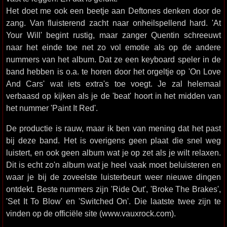
Het doet me ook een beetje aan Deftones denken door de
zang. Van fluisterend zacht naar onheilspellend hard. 'At
Your Will' begint rustig, maar zanger Quentin schreeuwt
naar het einde toe net zo vol emotie als op de andere
nummers van het album. Dat ze een keyboard speler in de
band hebben is o.a. te horen door het orgeltje op 'On Love
And Cars' wat iets extra's toe voegt. Je zal helemaal
verbaasd op kijken als je de 'beat' hoort in het midden van
het nummer 'Paint It Red'.
De productie is rauw, maar ik ben van mening dat het past
bij deze band. Het is overigens geen plaat die snel weg
luistert, en ook geen album wat je op zet als je wilt relaxen.
Dit is echt zo'n album wat je heel vaak moet beluisteren en
waar je bij de zoveelste luisterbeurt weer nieuwe dingen
ontdekt. Beste nummers zijn 'Ride Out', 'Broke The Brakes',
'Set It To Blow' en 'Switched On'. Die laatste twee zijn te
vinden op de officiële site (www.vauxrock.com).