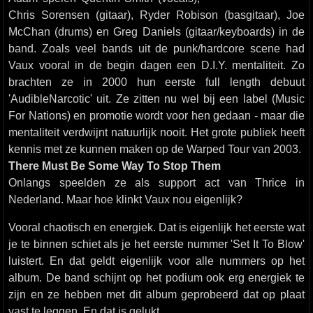
Chris Sorensen (gitaar), Ryder Robison (basgitaar), Joe
McChan (drums) en Greg Daniels (gitaar/keyboards) in de
band. Zoals veel bands uit de punk/hardcore scene had
Vaux vooral in de begin dagen een D.I.Y. mentaliteit. Zo
brachten ze in 2000 hun eerste full length debuut
'AudibleNarcotic' uit. Ze zitten nu wel bij een label (Music
For Nations) en promotie wordt voor hen gedaan - maar die
mentaliteit verdwijnt natuurlijk nooit. Het grote publiek heeft
kennis met ze kunnen maken op de Warped Tour van 2003.
There Must Be Some Way To Stop Them
Onlangs speelden ze als support act van Thrice in
Nederland. Maar hoe klinkt Vaux nou eigenlijk?
Vooral chaotisch en energiek. Dat is eigenlijk het eerste wat
je te binnen schiet als je het eerste nummer 'Set It To Blow'
luistert. En dat geldt eigenlijk voor alle nummers op het
album. De band schijnt op het podium ook erg energiek te
zijn en ze hebben met dit album geprobeerd dat op plaat
vast te leggen. En dat is gelukt.