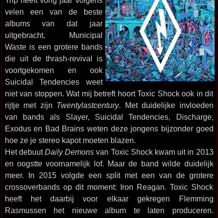
Trip heeft vorig jaar volgens
velen een van de beste
albums van dat jaar
uitgebracht, Municipal
Waste is een grotere bands
die uit de thrash-revival is
voortgekomen en ook
Suicidal Tendencies weet
niet van stoppen. Wat mij betreft hoort Toxic Shock ook in dit
rijtje met zijn
Twentylastcentury
. Met duidelijke invloeden
van bands als Slayer, Suicidal Tendencies, Discharge,
Exodus en Bad Brains weten deze jongens bijzonder goed
hoe ze je stereo kapot moeten blazen.
Het debuut
Daily Demons
van Toxic Shock kwam uit in 2013
en oogstte voornamelijk lof. Maar de band wilde duidelijk
meer. In 2015 volgde een split met een van de grotere
crossoverbands op dit moment: Iron Reagan. Toxic Shock
heeft het daarbij voor elkaar gekregen Flemming
Rasmussen het nieuwe album te laten produceren.