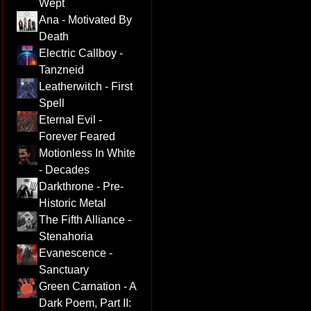
Wept
Ana - Motivated By
Death
Electric Callboy -
Tanzneid
Leatherwitch - First
Spell
Eternal Evil -
Forever Feared
Motionless In White
- Decades
Darkthrone - Pre-
Historic Metal
The Fifth Alliance -
Stenahoria
Evanescence -
Sanctuary
Green Carnation - A
Dark Poem, Part II: