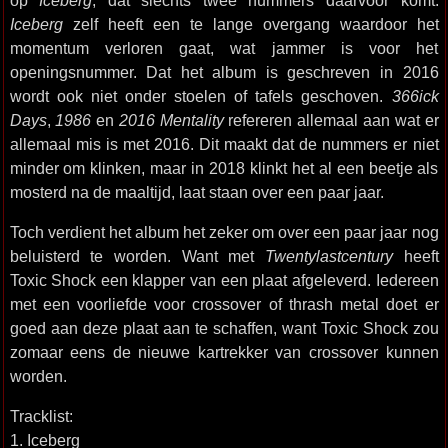
op
Iceberg
, dat slechts twee nummers daarvoor komt.
Iceberg
zelf heeft een te lange overgang waardoor het
momentum verloren gaat, wat jammer is voor het
openingsnummer. Dat het album is geschreven in 2016
wordt ook niet onder stoelen of tafels geschoven.
366ick
Days
,
1986
en
2016 Mentality
refereren allemaal aan wat er
allemaal mis is met 2016. Dit maakt dat de nummers er niet
minder om klinken, maar in 2018 klinkt het al een beetje als
mosterd na de maaltijd, laat staan over een paar jaar.
Toch verdient het album het zeker om over een paar jaar nog
beluisterd te worden. Want met
Twentylastcentury
heeft
Toxic Shock een klapper van een plaat afgeleverd. Iedereen
met een voorliefde voor crossover of thrash metal doet er
goed aan deze plaat aan te schaffen, want Toxic Shock zou
zomaar eens de nieuwe kartrekker van crossover kunnen
worden.
Tracklist:
1. Iceberg