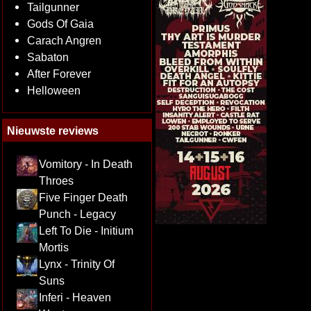
Tailgunner
Gods Of Gaia
Carach Angren
Sabaton
After Forever
Helloween
Nieuwste reviews
Vomitory - In Death
Throes
Five Finger Death
Punch - Legacy
Left To Die - Initium
Mortis
Lynx - Trinity Of
Suns
Inferi - Heaven