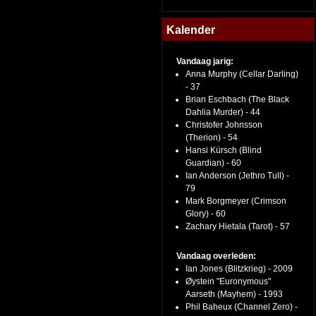
Kalender
Vandaag jarig:
Anna Murphy (Cellar Darling)
- 37
Brian Eschbach (The Black
Dahlia Murder) - 44
Christofer Johnsson
(Therion) - 54
Hansi Kürsch (Blind
Guardian) - 60
Ian Anderson (Jethro Tull) -
79
Mark Borgmeyer (Crimson
Glory) - 60
Zachary Hietala (Tarot) - 57
Vandaag overleden:
Ian Jones (Blitzkrieg) - 2009
Øystein "Euronymous"
Aarseth (Mayhem) - 1993
Phil Baheux (Channel Zero) -