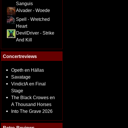
Sanguis
Alvader - Woede
Spell - Wretched
Heart
DevilDriver - Strike
And Kill
Concertreviews
Opeth en Hällas
Savatage
VindictA en Final
Stage
The Black Crowes en
A Thousand Horses
Into The Grave 2026
Retro-Reviews