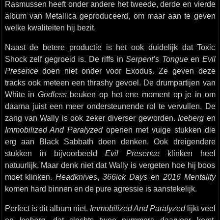
Rasmussen heeft onder andere het tweede, derde en vierde
album van Metallica geproduceerd, om maar aan te geven
welke kwaliteiten hij bezit.
Naast de betere productie is het ook duidelijk dat Toxic
Shock zelf gegroeid is. De riffs in
Serpent’s Tongue
en
Evil
Presence
doen niet onder voor Exodus. Ze geven deze
tracks ook meteen een thrashy gevoel. De drumpartijen van
White in
Godless
beuken op het ene moment op je in om
daarna juist een meer ondersteunende rol te vervullen. De
zang van Wally is ook zeker diverser geworden.
Iceberg
en
Immobilized And Paralyzed
openen met vuige stukken die
erg aan Black Sabbath doen denken. Ook dreigendere
stukken in bijvoorbeeld
Evil Presence
klinken heel
natuurlijk. Maar denk niet dat Wally is vergeten hoe hij boos
moet klinken.
Headknives
,
366ick Days
en
2016 Mentality
komen hard binnen en de pure agressie is aanstekelijk.
Perfect is dit album niet.
Immobilized And Paralyzed
lijkt veel