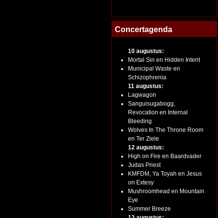
Concertagenda
10 augustus:
Mortal Sin en Hidden Intent
Municipal Waste en
Schizophrenia
11 augustus:
Lagwagon
Sanguisugabogg,
Revocation en Internal
Bleeding
Wolves In The Throne Room
en Ter Ziele
12 augustus:
High on Fire en Baardvader
Judas Priest
KMFDM, Ya Toyah en Jesus
on Extesy
Mushroomhead en Mountain
Eye
Summer Breeze
13 augustus: