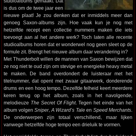
studioalbums gemaakt. Dat
is dus om de twee jaar een
nieuwe plaat! Je zou denken dat er inmiddels meer dan
genoeg Saxon-albums zijn. Hoe vaak kun je nog met
hetzelfde recept een collectie nummers maken die iets
toevoegt aan al het andere werk? Toch laten alle recente
studioalbums horen dat er wonderwel nog geen sleet op de
formule zit. Brengt het nieuwe album daar verandering in?
Met Thunderbolt willen de mannen van Saxon bewijzen dat
ze nog niet te oud zijn om stevige en energieke heavy metal
te maken. De band overdondert de luisteraar met het
titelnummer, dat opent met zwaar gitaarwerk, donderende
drums en een hoog tempo. Dezelfde felheid keert meerdere
keren terug op het album, zoals in het navolgende,
melodieuze
The Secret Of Flight
. Tegen het einde van het
album volgen
Sniper
,
A Wizard’s Tale
en
Speed Merchants
.
De onderwerpen zijn totaal verschillend, maar lijken
vanwege hetzelfde hoge tempo een drieluik te vormen.