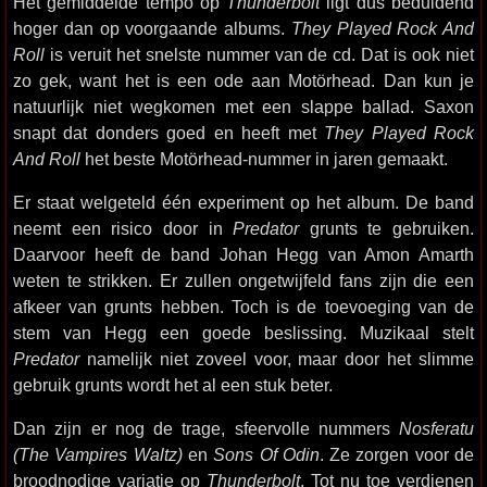
Het gemiddelde tempo op
Thunderbolt
ligt dus beduidend
hoger dan op voorgaande albums.
They Played Rock And
Roll
is veruit het snelste nummer van de cd. Dat is ook niet
zo gek, want het is een ode aan Motörhead. Dan kun je
natuurlijk niet wegkomen met een slappe ballad. Saxon
snapt dat donders goed en heeft met
They Played Rock
And Roll
het beste Motörhead-nummer in jaren gemaakt.
Er staat welgeteld één experiment op het album. De band
neemt een risico door in
Predator
grunts te gebruiken.
Daarvoor heeft de band Johan Hegg van Amon Amarth
weten te strikken. Er zullen ongetwijfeld fans zijn die een
afkeer van grunts hebben. Toch is de toevoeging van de
stem van Hegg een goede beslissing. Muzikaal stelt
Predator
namelijk niet zoveel voor, maar door het slimme
gebruik grunts wordt het al een stuk beter.
Dan zijn er nog de trage, sfeervolle nummers
Nosferatu
(The Vampires Waltz)
en
Sons Of Odin
. Ze zorgen voor de
broodnodige variatie op
Thunderbolt
. Tot nu toe verdienen