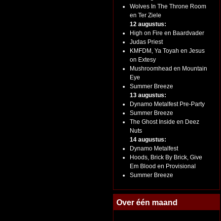
Wolves In The Throne Room
en Ter Ziele
12 augustus:
High on Fire en Baardvader
Judas Priest
KMFDM, Ya Toyah en Jesus
on Extesy
Mushroomhead en Mountain
Eye
Summer Breeze
13 augustus:
Dynamo Metalfest Pre-Party
Summer Breeze
The Ghost Inside en Deez
Nuts
14 augustus:
Dynamo Metalfest
Hoods, Brick By Brick, Give
Em Blood en Provisional
Summer Breeze
Over één maand