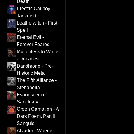
Death
Electric Callboy -
Tanzneid
Leatherwitch - First
Spell
Eternal Evil -
Forever Feared
Motionless In White
- Decades
Darkthrone - Pre-
Historic Metal
The Fifth Alliance -
Stenahoria
Evanescence -
Sanctuary
Green Carnation - A
Dark Poem, Part II:
Sanguis
Alvader - Woede