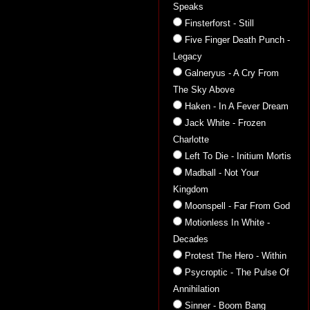
Speaks
Finsterforst - Still
Five Finger Death Punch -
Legacy
Galneryus - A Cry From
The Sky Above
Haken - In A Fever Dream
Jack White - Frozen
Charlotte
Left To Die - Initium Mortis
Madball - Not Your
Kingdom
Moonspell - Far From God
Motionless In White -
Decades
Protest The Hero - Within
Psycroptic - The Pulse Of
Annihilation
Sinner - Boom Bang