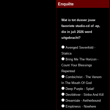
Enquête
Wat is tot dusver jouw
favoriete studio-cd of -ep,
die in juli 2026 werd
uitgebracht?
Avenged Sevenfold -
Statica
Bring Me The Horizon -
Count Your Blessings
Repented
Combichrist - The Venom
In The Mouth Of God
Deep Purple - Splat!
Devildriver - Strike And Kill
Dreamtale - Aetherbound
Emptiness - Nowhere