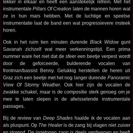
lekker in elkaar en heeft een aanstekelijk refrein. Met het
instrumentale
Pillars Of Creation
laten de mannen horen wat
ze in hun mars hebben. Met de luchtige en speelse
instrumentatie laat de band een wat progressievere insteek
horen.
Ook in het ruim tien minuten durende
Black Widow
gunt
Savanah zichzelf wat meer verkenningstijd. Een prima
nummer ware het niet dat de sfeer een beetje verpest wordt
door de geforceerde, bulderende vocalen van
frontman/bassist Benny. Gelukkig herstellen de heren uit
Graz zich een beetje met het nog langer durende
Panoramic
View Of Stormy Weather
. Ook hier zijn de vocalen de
zwakke schakel, maar is de compositie sterk genoeg om je
mee te laten slepen in de afwisselende instrumentale
passages.
Bij de review van
Deep Shades
haalde ik de vocalen aan
als pluspunt. Op
The Healer
is de zang bij vlagen niet zuiver
en storend. De ingetogen zang is deels verdwenen en heeft