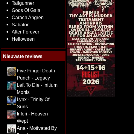
Tailgunner
Gods Of Gaia
Carach Angren
Sabaton
After Forever
Helloween
Nieuwste reviews
Five Finger Death
Punch - Legacy
Left To Die - Initium
Mortis
Lynx - Trinity Of
Suns
Inferi - Heaven
Wept
Ana - Motivated By