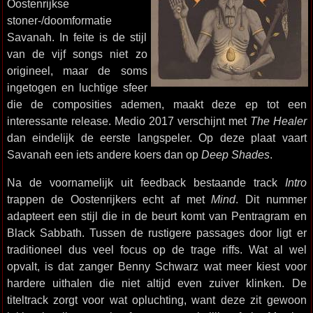
Oostenrijkse
stoner-/doomformatie
Savanah. In feite is de stijl
van de vijf songs niet zo
origineel, maar de soms
ingetogen en luchtige sfeer
die de composities ademen, maakt deze ep tot een
interessante release. Medio 2017 verschijnt met
The Healer
dan eindelijk de eerste langspeler. Op deze plaat vaart
Savanah een iets andere koers dan op
Deep Shades
.
Na de voornamelijk uit feedback bestaande track
Intro
trappen de Oostenrijkers echt af met
Mind
. Dit nummer
adapteert een stijl die in de beurt komt van Pentragram en
Black Sabbath. Tussen de rustigere passages door ligt er
traditioneel dus veel focus op de trage riffs. Wat al wel
opvalt, is dat zanger Benny Schwarz wat meer kiest voor
hardere uithalen die niet altijd even zuiver klinken. De
titeltrack zorgt voor wat opluchting, want deze zit gewoon