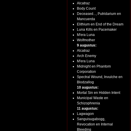
Alcatraz
Body Count
Deceased..., Putridarium en
Mancuerda
Elithium en End of the Dream
Luna Kills en Pacemaker
M'era Luna
Wolfmother
9 augustus:
Alcatraz
Arch Enemy
M'era Luna
Midnight en Phantom
Corporation
Spectral Wound, Invulche en
Blodzallog
10 augustus:
Mortal Sin en Hidden Intent
Municipal Waste en
Schizophrenia
11 augustus:
Lagwagon
Sanguisugabogg,
Revocation en Internal
Bleeding