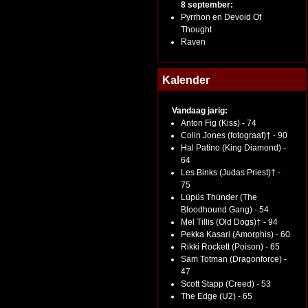
8 september:
Pyrrhon en Devoid Of
Thought
Raven
Kalender
Vandaag jarig:
Anton Fig (Kiss) - 74
Colin Jones (fotograaf)† - 90
Hal Patino (King Diamond) -
64
Les Binks (Judas Priest)† -
75
Lüpüs Thünder (The
Bloodhound Gang) - 54
Mel Tillis (Old Dogs)† - 94
Pekka Kasari (Amorphis) - 60
Rikki Rockett (Poison) - 65
Sam Totman (Dragonforce) -
47
Scott Stapp (Creed) - 53
The Edge (U2) - 65