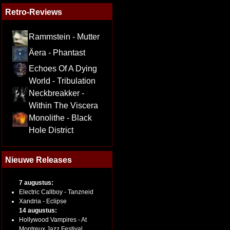
Retro-Reviews
Rammstein - Mutter
Äera - Phantast
Echoes Of A Dying
World - Tribulation
Neckbreakker -
Within The Viscera
Monolithe - Black
Hole District
Nieuwe Releases
7 augustus:
Electric Callboy - Tanzneid
Xandria - Eclipse
14 augustus:
Hollywood Vampires - At
Montreux Jazz Festival