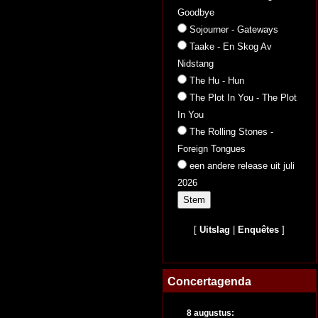
Goodbye
Sojourner - Gateways
Taake - En Skog Av
Nidstang
The Hu - Hun
The Plot In You - The Plot
In You
The Rolling Stones -
Foreign Tongues
een andere release uit juli
2026
[
Uitslag
|
Enquêtes
]
Concertagenda
8 augustus: