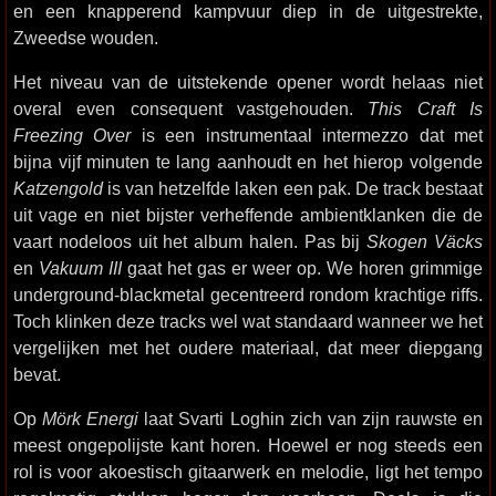
en een knapperend kampvuur diep in de uitgestrekte,
Zweedse wouden.
Het niveau van de uitstekende opener wordt helaas niet
overal even consequent vastgehouden.
This Craft Is
Freezing Over
is een instrumentaal intermezzo dat met
bijna vijf minuten te lang aanhoudt en het hierop volgende
Katzengold
is van hetzelfde laken een pak. De track bestaat
uit vage en niet bijster verheffende ambientklanken die de
vaart nodeloos uit het album halen. Pas bij
Skogen Väcks
en
Vakuum III
gaat het gas er weer op. We horen grimmige
underground-blackmetal gecentreerd rondom krachtige riffs.
Toch klinken deze tracks wel wat standaard wanneer we het
vergelijken met het oudere materiaal, dat meer diepgang
bevat.
Op
Mörk Energi
laat Svarti Loghin zich van zijn rauwste en
meest ongepolijste kant horen. Hoewel er nog steeds een
rol is voor akoestisch gitaarwerk en melodie, ligt het tempo