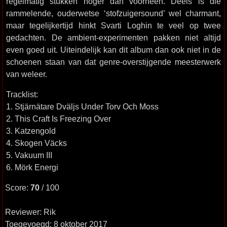
regelmatig stukken hoger dan voorheen. Deels is die
rammelende, ouderwetse ‘stofzuigersound’ wel charmant,
maar tegelijkertijd hinkt Svarti Loghin te veel op twee
gedachten. De ambient-experimenten pakken niet altijd
even goed uit. Uiteindelijk kan dit album dan ook niet in de
schoenen staan van dat genre-overstijgende meesterwerk
van weleer.
Tracklist:
1. Stjärnätare Dväljs Under Torv Och Moss
2. This Craft Is Freezing Over
3. Katzengold
4. Skogen Väcks
5. Vakuum III
6. Mörk Energi
Score:
70
/ 100
Reviewer: Rik
Toegevoegd: 8 oktober 2017