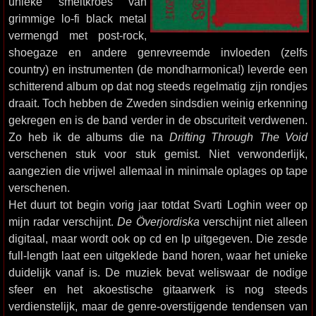
unieke smeltkroes van
grimmige lo-fi black metal
vermengd met post-rock,
shoegaze en andere genrevreemde invloeden (zelfs
country) en instrumenten (de mondharmonica!) leverde een
schitterend album op dat nog steeds regelmatig zijn rondjes
draait. Toch hebben de Zweden sindsdien weinig erkenning
gekregen en is de band verder in de obscuriteit verdwenen.
Zo heb ik de albums die na
Drifting Through The Void
verschenen stuk voor stuk gemist. Niet verwonderlijk,
aangezien die vrijwel allemaal in minimale oplages op tape
verschenen.
Het duurt tot begin vorig jaar totdat Svarti Loghin weer op
mijn radar verschijnt.
De Överjordiska
verschijnt niet alleen
digitaal, maar wordt ook op cd en lp uitgegeven. Die zesde
full-length laat een uitgeklede band horen, waar het unieke
duidelijk vanaf is. De muziek bevat weliswaar de nodige
sfeer en het akoestische gitaarwerk is nog steeds
verdienstelijk, maar de genre-overstijgende tendensen van