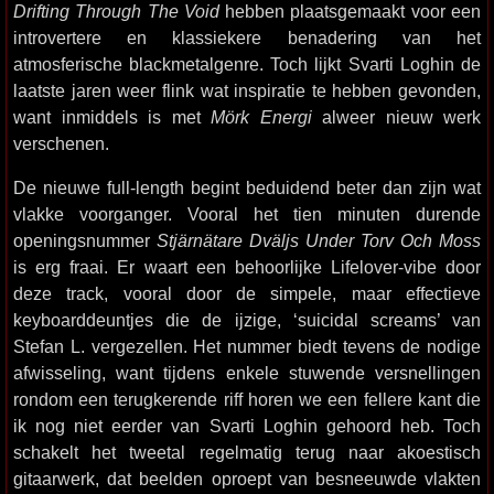
Drifting Through The Void
hebben plaatsgemaakt voor een
introvertere en klassiekere benadering van het
atmosferische blackmetalgenre. Toch lijkt Svarti Loghin de
laatste jaren weer flink wat inspiratie te hebben gevonden,
want inmiddels is met
Mörk Energi
alweer nieuw werk
verschenen.
De nieuwe full-length begint beduidend beter dan zijn wat
vlakke voorganger. Vooral het tien minuten durende
openingsnummer
Stjärnätare Dväljs Under Torv Och Moss
is erg fraai. Er waart een behoorlijke Lifelover-vibe door
deze track, vooral door de simpele, maar effectieve
keyboarddeuntjes die de ijzige, ‘suicidal screams’ van
Stefan L. vergezellen. Het nummer biedt tevens de nodige
afwisseling, want tijdens enkele stuwende versnellingen
rondom een terugkerende riff horen we een fellere kant die
ik nog niet eerder van Svarti Loghin gehoord heb. Toch
schakelt het tweetal regelmatig terug naar akoestisch
gitaarwerk, dat beelden oproept van besneeuwde vlakten