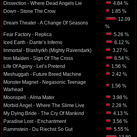
Dissection - Where Dead Angels Lie
4.84 %
Down - Stone The Crow
1.85 %
12.09
Dream Theater - A Change Of Seasons
%
Fear Factory - Replica
5.26 %
Iced Earth - Dante’s Inferno
6.12 %
Immortal - Blashyrkh (Mighty Ravendark)
3.27 %
Iron Maiden - Sign Of The Cross
6.54 %
Life Of Agony - Let’s Pretend
1.56 %
Meshuggah - Future Breed Machine
2.42 %
Monster Magnet - Negasonic Teenage
1.56 %
Warhead
Moonspell - Alma Mater
3.98 %
Morbid Angel - Where The Slime Live
2.28 %
My Dying Bride - The Cry Of Mankind
4.13 %
Paradise Lost - Enchantment
3.56 %
Rammstein - Du Riechst So Gut
5.55 %