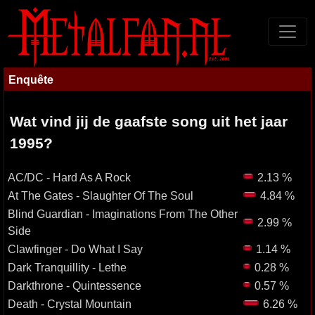
Enquête
Wat vind jij de gaafste song uit het jaar
1995?
AC/DC - Hard As A Rock
2.13 %
At The Gates - Slaughter Of The Soul
4.84 %
Blind Guardian - Imaginations From The Other
2.99 %
Side
Clawfinger - Do What I Say
1.14 %
Dark Tranquillity - Lethe
0.28 %
Darkthrone - Quintessence
0.57 %
Death - Crystal Mountain
6.26 %