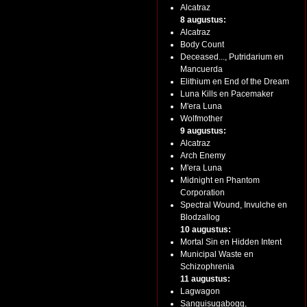
Alcatraz
8 augustus:
Alcatraz
Body Count
Deceased..., Putridarium en
Mancuerda
Elithium en End of the Dream
Luna Kills en Pacemaker
M'era Luna
Wolfmother
9 augustus:
Alcatraz
Arch Enemy
M'era Luna
Midnight en Phantom
Corporation
Spectral Wound, Invulche en
Blodzallog
10 augustus:
Mortal Sin en Hidden Intent
Municipal Waste en
Schizophrenia
11 augustus:
Lagwagon
Sanguisugabogg,