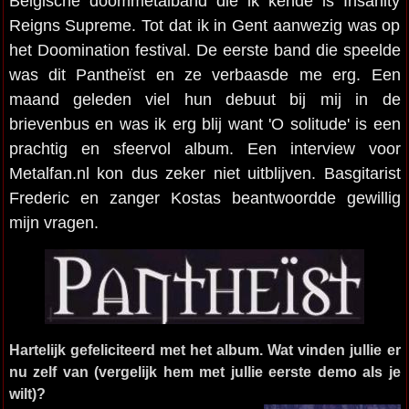
Belgische doommetalband die ik kende is Insanity
Reigns Supreme. Tot dat ik in Gent aanwezig was op
het Doomination festival. De eerste band die speelde
was dit Pantheïst en ze verbaasde me erg. Een
maand geleden viel hun debuut bij mij in de
brievenbus en was ik erg blij want 'O solitude' is een
prachtig en sfeervol album. Een interview voor
Metalfan.nl kon dus zeker niet uitblijven. Basgitarist
Frederic en zanger Kostas beantwoordde gewillig
mijn vragen.
Hartelijk gefeliciteerd met het album. Wat vinden jullie er
nu zelf van (vergelijk hem met jullie eerste demo als je
wilt)?