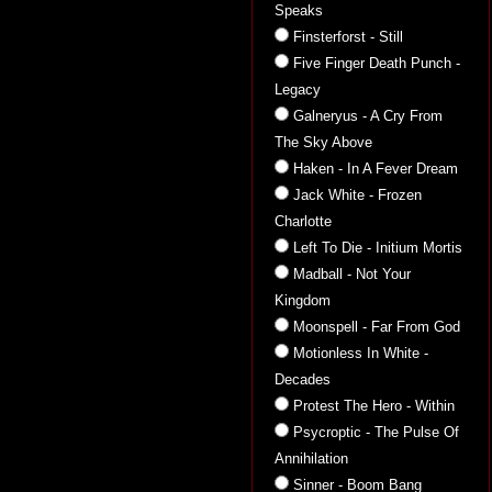
Speaks
Finsterforst - Still
Five Finger Death Punch -
Legacy
Galneryus - A Cry From
The Sky Above
Haken - In A Fever Dream
Jack White - Frozen
Charlotte
Left To Die - Initium Mortis
Madball - Not Your
Kingdom
Moonspell - Far From God
Motionless In White -
Decades
Protest The Hero - Within
Psycroptic - The Pulse Of
Annihilation
Sinner - Boom Bang