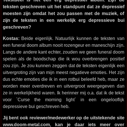
teksten geschreven uit het standpunt dat ze depressief
moesten zijn omdat het zou passen met de muziek, of
zijn de teksten in een werkelijk erg depressieve bui
geschreven?
Kostas:
Beide eigenlijk. Natuurlijk kunnen de teksten van
een funeral doom album nooit rozengeur en maneschijn zijn.
Langs de andere kant echter, zouden we geen funeral doom
spelen als de boodschap die ik wou overbrengen positief
zou zijn. Je zou kunnen zeggen dat de teksten eigenlijk een
uitvergroting zijn van mijn meest negatieve emoties. Het zijn
dus echte emoties die ik in een rotbui beleefd heb, maar ze
worden meer overdreven en uitvergroot weergegeven dan
ze in werkelijkheid waren. Ik herinner mij o.a. dat ik de tekst
voor `Curse the morning light` in een ongelooflijk
depressieve bui geschreven heb.
Jij bent ook reviewer/medewerker op de uitstekende site
www.doom-metal.com, kan je daar iets meer over