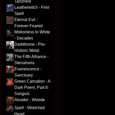
Tanzneid
Leatherwitch - First
Spell
Eternal Evil -
Forever Feared
Motionless In White
- Decades
Darkthrone - Pre-
Historic Metal
The Fifth Alliance -
Stenahoria
Evanescence -
Sanctuary
Green Carnation - A
Dark Poem, Part II:
Sanguis
Alvader - Woede
Spell - Wretched
Heart