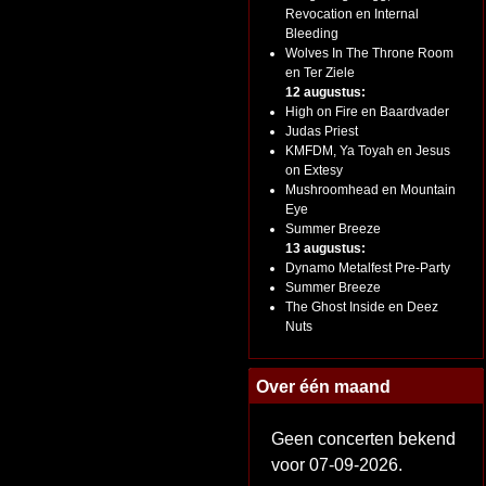
Revocation en Internal
Bleeding
Wolves In The Throne Room
en Ter Ziele
12 augustus:
High on Fire en Baardvader
Judas Priest
KMFDM, Ya Toyah en Jesus
on Extesy
Mushroomhead en Mountain
Eye
Summer Breeze
13 augustus:
Dynamo Metalfest Pre-Party
Summer Breeze
The Ghost Inside en Deez
Nuts
Over één maand
Geen concerten bekend
voor 07-09-2026.