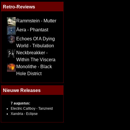
Retro-Reviews
Rammstein - Mutter
Äera - Phantast
Echoes Of A Dying
World - Tribulation
Neckbreakker -
Within The Viscera
Monolithe - Black
Hole District
Nieuwe Releases
7 augustus:
Electric Callboy - Tanzneid
Xandria - Eclipse