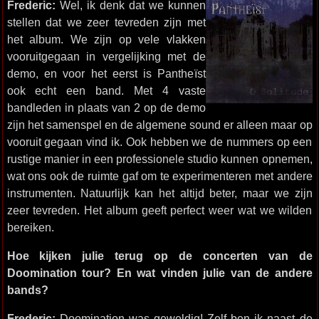
Frederic:
Wel, ik denk dat we kunnen
stellen dat we zeer tevreden zijn met
het album. We zijn op vele vlakken
vooruitgegaan in vergelijking met de
demo, en voor het eerst is Pantheïst
ook echt een band. Met 4 vaste
bandleden in plaats van 2 op de demo
zijn het samenspel en de algemene sound er alleen maar op
vooruit gegaan vind ik. Ook hebben we de nummers op een
rustige manier in een professionele studio kunnen opnemen,
wat ons ook de ruimte gaf om te experimenteren met andere
instrumenten. Natuurlijk kan het altijd beter, maar we zijn
zeer tevreden. Het album geeft perfect weer wat we wilden
bereiken.
Hoe kijken julie terug op de concerten van de
Doomination tour? En wat vinden julie van de andere
bands?
Frederic:
Doomination was geweldig! Zelf ben ik naast de