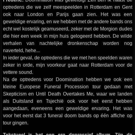
optredens die we zelf meespeelden in Rotterdam en Gent
ook naar London en Parijs gaan zien. Het was een
geweldige ervaring, en we hebben met de andere bands ons
echt wel kostelijk geamuseerd, zeker met de Morgion dudes
die hier een week in mijn huis gelogeerd hebben. De wilde
verhalen van nachtelijke dronkenschap worden nog
naverteld, hehe...
In ieder geval, de optredens die we met hen speelden waren
zeker in orde, mijn voorkeur gaat naar Rotterdam voor de
vettere sound.
Na de optredens voor Doomination hebben we ook een
kleine Europese Funeral Procession tour gedaan met
Skepticism en Until Death Overtakes Me, waar we landen
als Duitsland en Tsjechië ook voor het eerst hebben
aangedaan, eveneens een geweldige ervaring. Het was
voor het eerst dat 3 funeral doom bands op één affiche op
tour gingen.
Tekstueel is het een erg depressief album. Zijn de