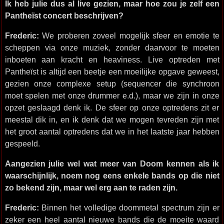
Ik heb julie dus al live gezien, maar hoe zou je zelf een
Pantheïst concert beschrijven?
Frederic:
We proberen zoveel mogelijk sfeer en emotie te
scheppen via onze muziek, zonder daarvoor te moeten
inboeten aan kracht en heaviness. Live optreden met
Pantheïst is altijd een beetje een moeilijke opgave geweest,
gezien onze complexe setup (sequencer die synchroon
moet spelen met onze drummer e.d.), maar we zijn in onze
opzet geslaagd denk ik. De sfeer op onze optredens zit er
meestal dik in, en ik denk dat we mogen tevreden zijn met
het groot aantal optredens dat we in het laatste jaar hebben
gespeeld.
Aangezien julie wel wat meer van Doom kennen als ik
waarschijnlijk, noem nog eens enkele bands op die niet
zo bekend zijn, maar wel erg aan te raden zijn.
Frederic:
Binnen het volledige doommetal spectrum zijn er
zeker een heel aantal nieuwe bands die de moeite waard