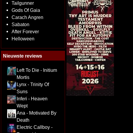
Tailgunner
Gods Of Gaia
Carach Angren
Sabaton
After Forever
Helloween
Nieuwste reviews
Left To Die - Initium
Mortis
Lynx - Trinity Of
Suns
Inferi - Heaven
Wept
Ana - Motivated By
Death
Electric Callboy -