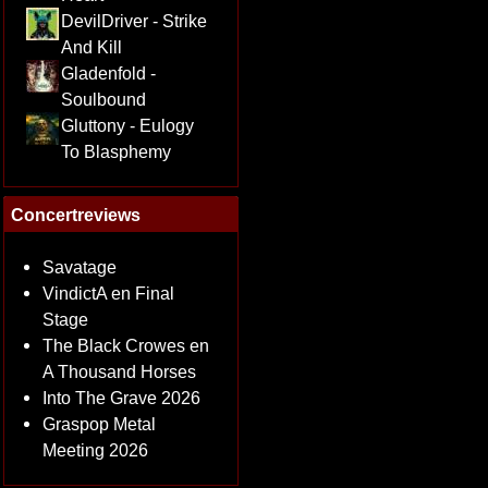
DevilDriver - Strike
And Kill
Gladenfold -
Soulbound
Gluttony - Eulogy
To Blasphemy
Concertreviews
Savatage
VindictA en Final
Stage
The Black Crowes en
A Thousand Horses
Into The Grave 2026
Graspop Metal
Meeting 2026