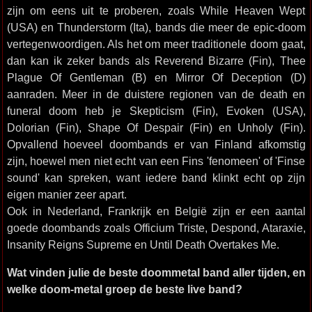
zijn om eens uit te proberen, zoals While Heaven Wept
(USA) en Thunderstorm (Ita), bands die meer de epic-doom
vertegenwoordigen. Als het om meer traditionele doom gaat,
dan kan ik zeker bands als Reverend Bizarre (Fin), Thee
Plague Of Gentleman (B) en Mirror Of Deception (D)
aanraden. Meer in de duistere regionen van de death en
funeral doom heb je Skepticism (Fin), Evoken (USA),
Dolorian (Fin), Shape Of Despair (Fin) en Unholy (Fin).
Opvallend hoeveel doombands er van Finland afkomstig
zijn, hoewel men niet echt van een Fins 'fenomeen' of 'Finse
sound' kan spreken, want iedere band klinkt echt op zijn
eigen manier zeer apart.
Ook in Nederland, Frankrijk en België zijn er een aantal
goede doombands zoals Officium Triste, Despond, Ataraxie,
Insanity Reigns Supreme en Until Death Overtakes Me.
Wat vinden julie de beste doommetal band aller tijden, en
welke doom-metal groep de beste live band?