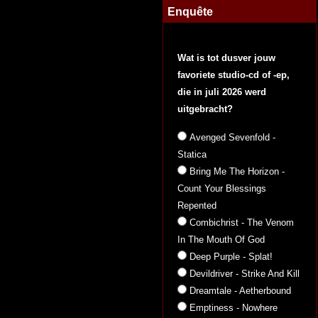
Enquête
Wat is tot dusver jouw
favoriete studio-cd of -ep,
die in juli 2026 werd
uitgebracht?
Avenged Sevenfold -
Statica
Bring Me The Horizon -
Count Your Blessings
Repented
Combichrist - The Venom
In The Mouth Of God
Deep Purple - Splat!
Devildriver - Strike And Kill
Dreamtale - Aetherbound
Emptiness - Nowhere