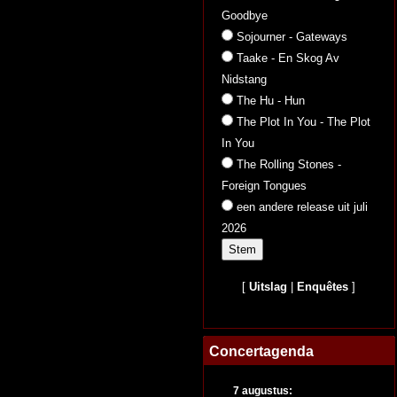
Goodbye
Sojourner - Gateways
Taake - En Skog Av
Nidstang
The Hu - Hun
The Plot In You - The Plot
In You
The Rolling Stones -
Foreign Tongues
een andere release uit juli
2026
[
Uitslag
|
Enquêtes
]
Concertagenda
7 augustus: