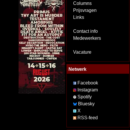
Columns
Prijsvragen
Links
Contact info
Medewerkers
Vacature
Netwerk
Facebook
Instagram
Spotify
Bluesky
X
RSS-feed