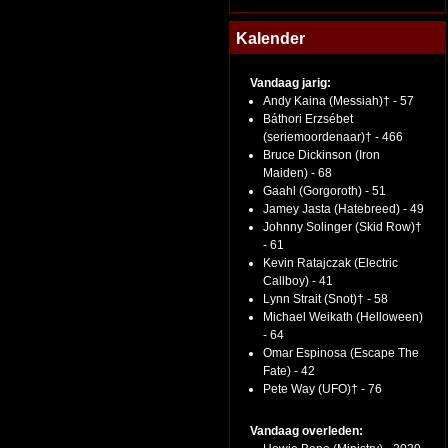
Kalender
Vandaag jarig:
Andy Kaina (Messiah)† - 57
Báthori Erzsébet
(seriemoordenaar)† - 466
Bruce Dickinson (Iron
Maiden) - 68
Gaahl (Gorgoroth) - 51
Jamey Jasta (Hatebreed) - 49
Johnny Solinger (Skid Row)†
- 61
Kevin Ratajczak (Electric
Callboy) - 41
Lynn Strait (Snot)† - 58
Michael Weikath (Helloween)
- 64
Omar Espinosa (Escape The
Fate) - 42
Pete Way (UFO)† - 76
Vandaag overleden: