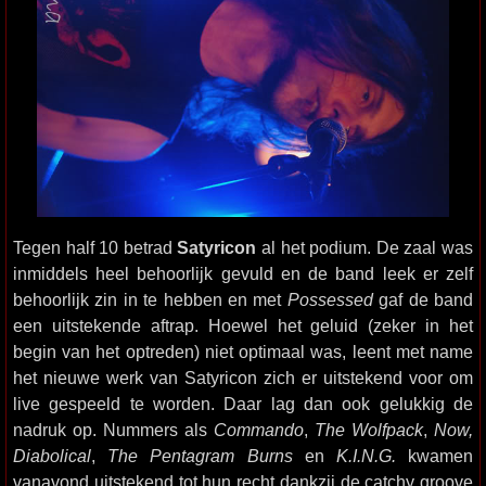
Tegen half 10 betrad
Satyricon
al het podium. De zaal was
inmiddels heel behoorlijk gevuld en de band leek er zelf
behoorlijk zin in te hebben en met
Possessed
gaf de band
een uitstekende aftrap. Hoewel het geluid (zeker in het
begin van het optreden) niet optimaal was, leent met name
het nieuwe werk van Satyricon zich er uitstekend voor om
live gespeeld te worden. Daar lag dan ook gelukkig de
nadruk op. Nummers als
Commando
,
The Wolfpack
,
Now,
Diabolical
,
The Pentagram Burns
en
K.I.N.G.
kwamen
vanavond uitstekend tot hun recht dankzij de catchy groove