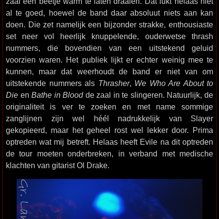
zaal een beetje warm te laten draaien. Dat lukt helaas niet
al te goed, hoewel de band daar absoluut niets aan kan
doen. Die zet namelijk een bijzonder strakke, enthousiaste
set neer vol heerlijk knuppelende, ouderwetse thrash
nummers, die bovendien van een uitstekend geluid
voorzien waren. Het publiek lijkt er echter weinig mee te
kunnen, maar dat weerhoudt de band er niet van om
uitstekende nummers als
Thrasher
,
We Who Are About to
Die
en
Bathe in Blood
de zaal in te slingeren. Natuurlijk, de
originaliteit is ver te zoeken en met name sommige
zanglijnen zijn wel héél nadrukkelijk van Slayer
gekopieerd, maar het geheel rost wel lekker door. Prima
optreden wat mij betreft. Helaas heeft Evile na dit optreden
de tour moeten onderbreken, in verband met medische
klachten van gitarist Ol Drake.