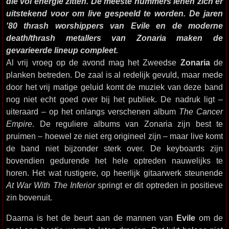
die vol energie zitten. De meeste nummers lenen zich er
uitstekend voor om live gespeeld te worden. De jaren
'80 thrash worshippers van Evile en de moderne
death/thrash metallers van Zonaria maken de
gevarieerde lineup compleet.
Al vrij vroeg op de avond mag het Zweedse
Zonaria
de
planken betreden. De zaal is al redelijk gevuld, maar mede
door het vrij matige geluid komt de muziek van deze band
nog niet echt goed over bij het publiek. De nadruk ligt –
uiteraard – op het onlangs verschenen album
The Cancer
Empire
. De reguliere albums van Zonaria zijn best te
pruimen – hoewel ze niet erg origineel zijn – maar live komt
de band niet bijzonder sterk over. De keyboards zijn
bovendien gedurende het hele optreden nauwelijks te
horen. Het wat rustigere, op heerlijk gitaarwerk steunende
At War With The Inferior
springt er dit optreden in positieve
zin bovenuit.
Daarna is het de beurt aan de mannen van
Evile
om de