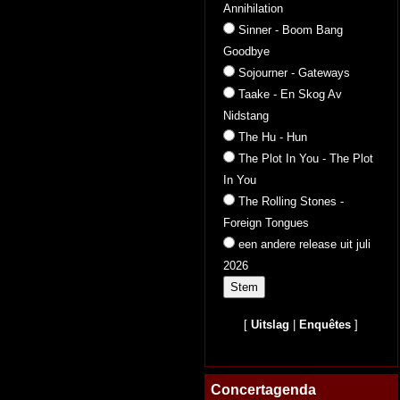
Annihilation
Sinner - Boom Bang
Goodbye
Sojourner - Gateways
Taake - En Skog Av
Nidstang
The Hu - Hun
The Plot In You - The Plot
In You
The Rolling Stones -
Foreign Tongues
een andere release uit juli
2026
[
Uitslag
|
Enquêtes
]
Concertagenda