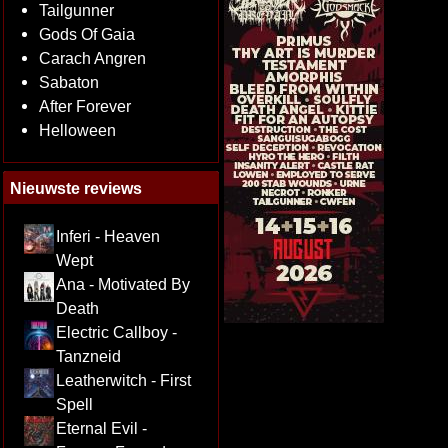
Tailgunner
Gods Of Gaia
Carach Angren
Sabaton
After Forever
Helloween
Nieuwste reviews
Inferi - Heaven
Wept
Ana - Motivated By
Death
Electric Callboy -
Tanzneid
Leatherwitch - First
Spell
Eternal Evil -