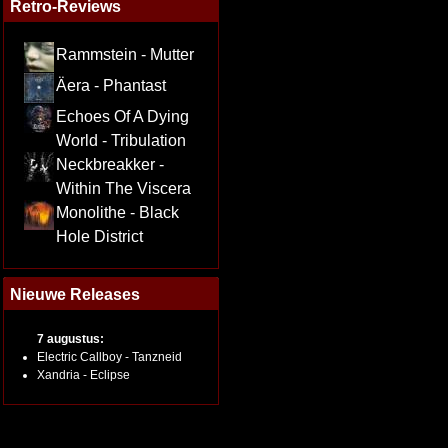
Retro-Reviews
Rammstein - Mutter
Äera - Phantast
Echoes Of A Dying
World - Tribulation
Neckbreakker -
Within The Viscera
Monolithe - Black
Hole District
Nieuwe Releases
7 augustus:
Electric Callboy - Tanzneid
Xandria - Eclipse