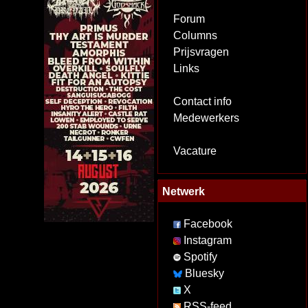
Forum
Columns
Prijsvragen
Links
Contact info
Medewerkers
Vacature
Netwerk
Facebook
Instagram
Spotify
Bluesky
X
RSS-feed