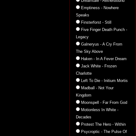
Dreamtale - Aetherbound
Emptiness - Nowhere
Speaks
Finsterforst - Still
Five Finger Death Punch -
Legacy
Galneryus - A Cry From
The Sky Above
Haken - In A Fever Dream
Jack White - Frozen
Charlotte
Left To Die - Initium Mortis
Madball - Not Your
Kingdom
Moonspell - Far From God
Motionless In White -
Decades
Protest The Hero - Within
Psycroptic - The Pulse Of