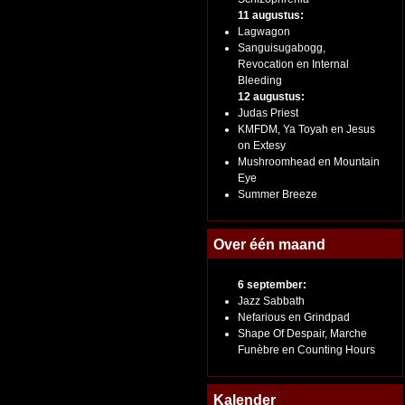
11 augustus:
Lagwagon
Sanguisugabogg,
Revocation en Internal
Bleeding
12 augustus:
Judas Priest
KMFDM, Ya Toyah en Jesus
on Extesy
Mushroomhead en Mountain
Eye
Summer Breeze
Over één maand
6 september:
Jazz Sabbath
Nefarious en Grindpad
Shape Of Despair, Marche
Funèbre en Counting Hours
Kalender