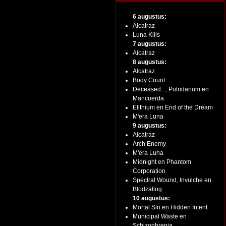
6 augustus:
Alcatraz
Luna Kills
7 augustus:
Alcatraz
8 augustus:
Alcatraz
Body Count
Deceased..., Putridarium en
Mancuerda
Elithium en End of the Dream
M'era Luna
9 augustus:
Alcatraz
Arch Enemy
M'era Luna
Midnight en Phantom
Corporation
Spectral Wound, Invulche en
Blodzallog
10 augustus:
Mortal Sin en Hidden Intent
Municipal Waste en
Schizophrenia