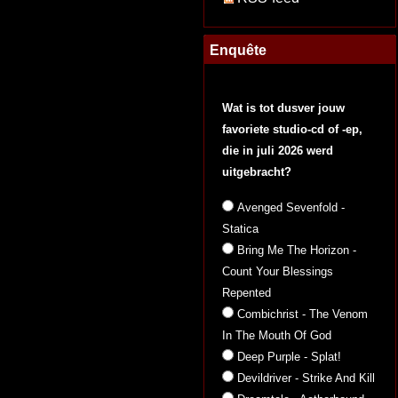
Enquête
Wat is tot dusver jouw
favoriete studio-cd of -ep,
die in juli 2026 werd
uitgebracht?
Avenged Sevenfold -
Statica
Bring Me The Horizon -
Count Your Blessings
Repented
Combichrist - The Venom
In The Mouth Of God
Deep Purple - Splat!
Devildriver - Strike And Kill