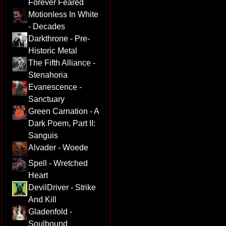
Forever Feared
Motionless In White
- Decades
Darkthrone - Pre-
Historic Metal
The Fifth Alliance -
Stenahoria
Evanescence -
Sanctuary
Green Carnation - A
Dark Poem, Part II:
Sanguis
Alvader - Woede
Spell - Wretched
Heart
DevilDriver - Strike
And Kill
Gladenfold -
Soulbound