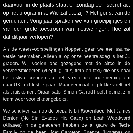
daarvoor in de plaats staat er zondag een secret act
op het programma. Wie zal dat zijn? Het gonst van de
geruchten. Vorig jaar spraken we van groeipijntjes en
van een grote toestroom van nieuwelingen. Hoe zal
dat dit jaar verlopen?
Als de weersvoorspellingen kloppen, gaan we een sauna-
versie meemaken. Alleen al op onze heenreisdag is het 31
graden. Wij voelen ons gezegend met de airco in de
vervoersmiddelen (vliegtuig, bus, trein en taxi) die ons naar
het festival brengen. Ja, het is een hele onderneming om
naar UK Techfest te gaan. Maar eenmaal ter plekke voelt het
als thuiskomen. Organisator Simon Garrod heeft het met zijn
team weer voor elkaar gebokst.
We schuiven aan op de preparty bij
Ravenface
. Met James
Denton (No Sin Evades His Gaze) en Leah Woodward
(Aliases) in de gelederen hebben ze al gauw de Tech-
Family op de been. Met Cameron Spence (Novena) op