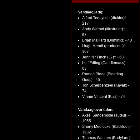
Vandaag jarig:
Alfred Tennyson (dichter)† -
217
Andy Warhol (illustrator)† -
98
Brian Maillard (Dominici) - 48
Hugh Mendl (producent)† -
107
Jennifer Finch (L7)† - 60
Leif Edling (Candlemass) -
63
Ramon Ploeg (Bleeding
Gods) - 45
Ton Scherpenzeel (Kayak) -
74
Vinnie Vincent (Kiss) - 74
Vandaag overleden:
Aksel Sandemose (auteur) -
1965
Shorty Medlocke (Blackfoot) -
1982
Thomas Wouters (Bodyfarm)