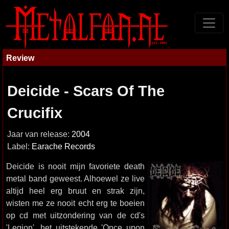
Review
Deicide - Scars Of The
Crucifix
Jaar van release:
2004
Label:
Earache Records
Deicide is nooit mijn favoriete death
metal band geweest. Alhoewel ze live
altijd heel erg bruut en strak zijn,
wisten me ze nooit echt erg te boeien
op cd met uitzondering van de cd's
'Legion', het uitstekende 'Once upon