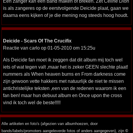
Een zanger kan een band maken of breken. Zet Celine Dion
is als zangeres op de eerstvolgende Deicide plaat, gaan we
daarna eens kijken of je die mening nog steeds hoog houdt.
Deicide - Scars Of The Crucifix
Reactie van carlo op 01-05-2010 om 15:25u
Als Deicide fan moet ik zeggen dat dit album mij toch wel
iets of wat tegen valt ,maar het is zeker GEEN slechte plaat!
nummers als When heaven burns en From darkness come
zijn gewoon vette hakkers met natuurlijk de niet te missen
antichristelijke teksten ,een van de redenen waarom ik een
fan ben! maar hun debuut album en Once upon the cross
vind ik toch wel de beste!!!!!
Alle artikelen en foto's (afgezien van albumhoezen, door
bands/labels/promoters aangeleverde fotos of anders aangegeven), zijn
©