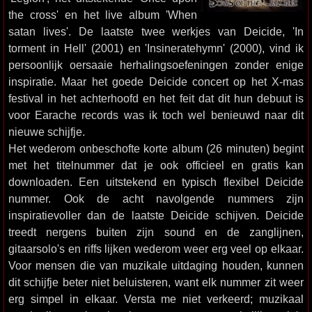
the cross' en het live album 'When
satan lives'. De laatste twee werkjes van Deicide, 'In
torment in Hell' (2001) en 'Insineratehymn' (2000), vind ik
persoonlijk oersaaie herhalingsoefeningen zonder enige
inspiratie. Maar het goede Deicide concert op het X-mas
festival in het achterhoofd en het feit dat dit hun debuut is
voor Earache records was ik toch wel benieuwd naar dit
nieuwe schijfje.
Het wederom onbeschofte korte album (26 minuten) begint
met het titelnummer dat je ook officieel en gratis kan
downloaden. Een uitstekend en typisch flexibel Deicide
nummer. Ook de acht navolgende nummers zijn
inspiratievoller dan de laatste Deicide schijven. Deicide
treedt nergens buiten zijn sound en de zanglijnen,
gitaarsolo's en riffs lijken wederom weer erg veel op elkaar.
Voor mensen die van muzikale uitdaging houden, kunnen
dit schijfje beter niet beluisteren, want elk nummer zit weer
erg simpel in elkaar. Versta me niet verkeerd; muzikaal