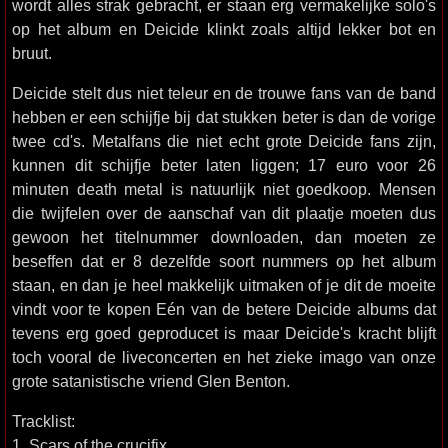
wordt alles strak gebracht, er staan erg vermakelijke solo's
op het album en Deicide klinkt zoals altijd lekker bot en
bruut.
Deicide stelt dus niet teleur en de trouwe fans van de band
hebben er een schijfje bij dat stukken beter is dan de vorige
twee cd's. Metalfans die niet echt grote Deicide fans zijn,
kunnen dit schijfje beter laten liggen; 17 euro voor 26
minuten death metal is natuurlijk niet goedkoop. Mensen
die twijfelen over de aanschaf van dit plaatje moeten dus
gewoon het titelnummer downloaden, dan moeten ze
beseffen dat er 8 dezelfde soort nummers op het album
staan, en dan je heel makkelijk uitmaken of je dit de moeite
vindt voor te kopen Eén van de betere Deicide albums dat
tevens erg goed geproducet is maar Deicide's kracht blijft
toch vooral de liveconcerten en het zieke imago van onze
grote satanistische vriend Glen Benton.
Tracklist:
1. Scars of the crucifix