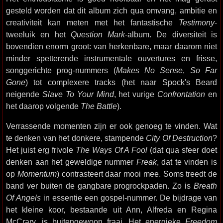
gesteld worden dat dit album zich qua omvang, ambitie en
creativiteit kan meten met het fantastische
Testimony
-
tweeluik en het
Question Mark
-album. De diversiteit is
bovendien enorm groot: van herkenbare, maar daarom niet
minder spetterende instrumentale ouvertures en frisse,
songgerichte prog-nummers (
Makes No Sense
,
So Far
Gone
) tot complexere tracks (het naar Spock's Beard
neigende
Slave To Your Mind
, het vurige
Confrontation
en
het daarop volgende
The Battle
).
Verrassende momenten zijn er ook genoeg te vinden. Wat
te denken van het donkere, stampende
City Of Destruction
?
Het juist erg frivole
The Ways Of A Fool
(dat qua sfeer doet
denken aan het geweldige nummer
Freak
, dat te vinden is
op
Momentum
) contrasteert daar mooi mee. Soms treedt de
band ver buiten de gangbare progrockpaden. Zo is
Breath
Of Angels
in essentie een gospel-nummer. De bijdrage van
het kleine koor, bestaande uit Ann, Alfreda en Regina
McCrary, is buitengewoon fraai. Het energieke
Freedom