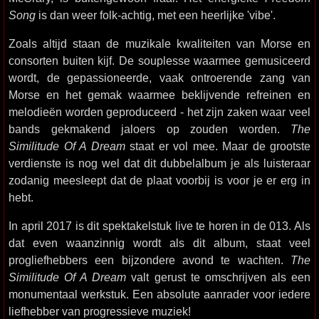
Song
is dan weer folk-achtig, met een heerlijke 'vibe'.
Zoals altijd staan de muzikale kwaliteiten van Morse en
consorten buiten kijf. De souplesse waarmee gemusiceerd
wordt, de gepassioneerde, vaak ontroerende zang van
Morse en het gemak waarmee beklijvende refreinen en
melodieën worden geproduceerd - het zijn zaken waar veel
bands gekmakend jaloers op zouden worden.
The
Similitude Of A Dream
staat er vol mee. Maar de grootste
verdienste is nog wel dat dit dubbelalbum je als luisteraar
zodanig meesleept dat de plaat voorbij is voor je er erg in
hebt.
In april 2017 is dit spektakelstuk live te horen in de 013. Als
dat even waanzinnig wordt als dit album, staat veel
progliefhebbers een bijzondere avond te wachten.
The
Similitude Of A Dream
valt gerust te omschrijven als een
monumentaal werkstuk. Een absolute aanrader voor iedere
liefhebber van progressieve muziek!