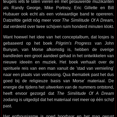
teugels iets te laten vieren en met gelauwerde muzikanten
als Randy George, Mike Portnoy, Eric Gillette en Bill
Hubauer ook echt als een volwaardige band te opereren.
Datzelfde geldt nóg meer voor
The Similitude Of A Dream
,
dat verdeeld over twee schijven ruim honderd minuten klokt.
Want hoewel het idee van het conceptalbum, dat losjes is
gebaseerd op het boek
Pilgrim's Progress
van John
Bunyan, van Morse afkomstig is, hebben de overige
bandleden een groot aandeel gehad in het ontwikkelen van
nieuwe ideeën en muziek. Het boek verhaalt over de
spirituele reis van een man vanuit de 'stad van vernieling'
naar een plaats van verlossing. Qua thematiek past het dus
goed bij de religieuze basis van Morse' materiaal. De
energie die tijdens het uitwerken van de nummers ontstond,
heeft ervoor gezorgd dat
The Similitude Of A Dream
zodanig is uitgedijd dat het materiaal niet meer op één schijf
past.
Het enthousiasme is goed hoorbaar en het mag gerust