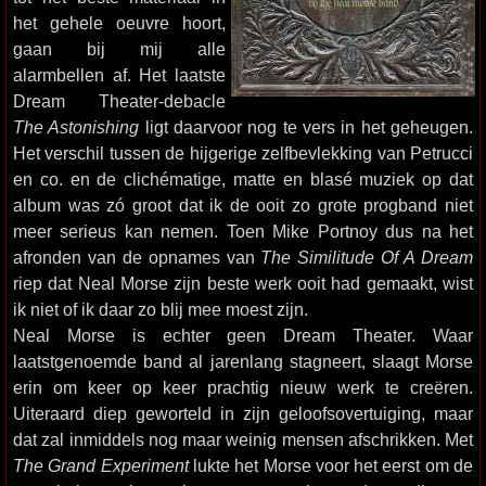
het gehele oeuvre hoort,
gaan bij mij alle
alarmbellen af. Het laatste
Dream Theater-debacle
The Astonishing
ligt daarvoor nog te vers in het geheugen.
Het verschil tussen de hijgerige zelfbevlekking van Petrucci
en co. en de clichématige, matte en blasé muziek op dat
album was zó groot dat ik de ooit zo grote progband niet
meer serieus kan nemen. Toen Mike Portnoy dus na het
afronden van de opnames van
The Similitude Of A Dream
riep dat Neal Morse zijn beste werk ooit had gemaakt, wist
ik niet of ik daar zo blij mee moest zijn.
Neal Morse is echter geen Dream Theater. Waar
laatstgenoemde band al jarenlang stagneert, slaagt Morse
erin om keer op keer prachtig nieuw werk te creëren.
Uiteraard diep geworteld in zijn geloofsovertuiging, maar
dat zal inmiddels nog maar weinig mensen afschrikken. Met
The Grand Experiment
lukte het Morse voor het eerst om de