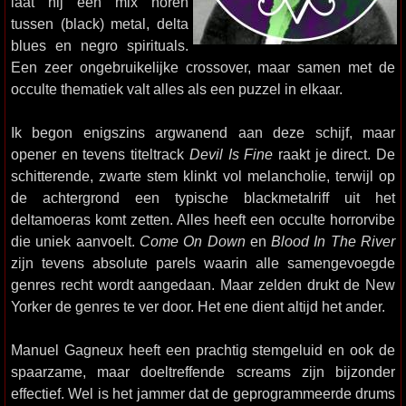
laat hij een mix horen
tussen (black) metal, delta
blues en negro spirituals.
Een zeer ongebruikelijke crossover, maar samen met de
occulte thematiek valt alles als een puzzel in elkaar.
Ik begon enigszins argwanend aan deze schijf, maar
opener en tevens titeltrack
Devil Is Fine
raakt je direct. De
schitterende, zwarte stem klinkt vol melancholie, terwijl op
de achtergrond een typische blackmetalriff uit het
deltamoeras komt zetten. Alles heeft een occulte horrorvibe
die uniek aanvoelt.
Come On Down
en
Blood In The River
zijn tevens absolute parels waarin alle samengevoegde
genres recht wordt aangedaan. Maar zelden drukt de New
Yorker de genres te ver door. Het ene dient altijd het ander.
Manuel Gagneux heeft een prachtig stemgeluid en ook de
spaarzame, maar doeltreffende screams zijn bijzonder
effectief. Wel is het jammer dat de geprogrammeerde drums