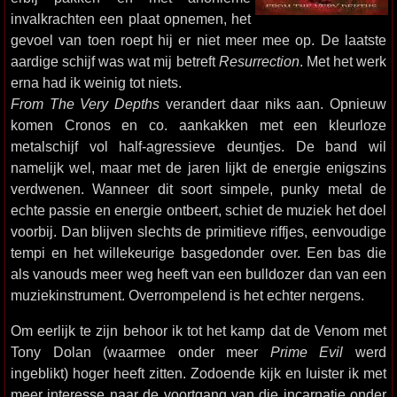
invalkrachten een plaat opnemen, het
gevoel van toen roept hij er niet meer mee op. De laatste
aardige schijf was wat mij betreft
Resurrection
. Met het werk
erna had ik weinig tot niets.
From The Very Depths
verandert daar niks aan. Opnieuw
komen Cronos en co. aankakken met een kleurloze
metalschijf vol half-agressieve deuntjes. De band wil
namelijk wel, maar met de jaren lijkt de energie enigszins
verdwenen. Wanneer dit soort simpele, punky metal de
echte passie en energie ontbeert, schiet de muziek het doel
voorbij. Dan blijven slechts de primitieve riffjes, eenvoudige
tempi en het willekeurige basgedonder over. Een bas die
als vanouds meer weg heeft van een bulldozer dan van een
muziekinstrument. Overrompelend is het echter nergens.
Om eerlijk te zijn behoor ik tot het kamp dat de Venom met
Tony Dolan (waarmee onder meer
Prime Evil
werd
ingeblikt) hoger heeft zitten. Zodoende kijk en luister ik met
meer interesse naar de voortgang van die incarnatie onder