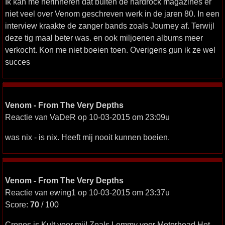
Ik kan me herinneren dat buiten de hardrock magazines er
niet veel over Venom geschreven werk in de jaren 80. In een
interview kraakte de zanger bands zoals Journey af. Terwijl
deze tig maal beter was. en ook miljoenen albums meer
verkocht. Kon me niet boeien toen. Overigens gun ik ze wel
succes
Venom - From The Very Depths
Reactie van VaDeR op 10-03-2015 om 23:09u
was nix - is nix. Heeft mij nooit kunnen boeien.
Venom - From The Very Depths
Reactie van ewing1 op 10-03-2015 om 23:37u
Score:
70
/ 100
Cronos is Kult voor mij! Zoals Lemmy voor Motorhead.Het