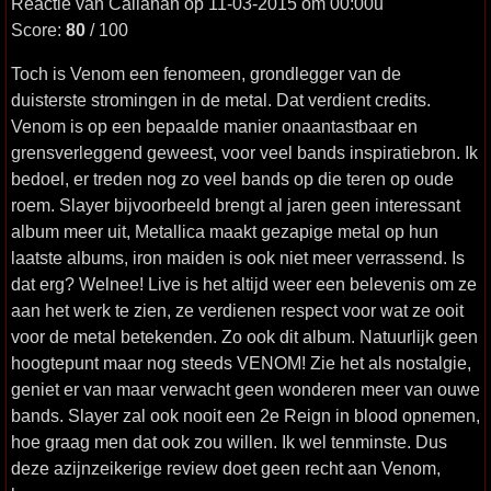
Reactie van Callahan op 11-03-2015 om 00:00u
Score:
80
/ 100
Toch is Venom een fenomeen, grondlegger van de
duisterste stromingen in de metal. Dat verdient credits.
Venom is op een bepaalde manier onaantastbaar en
grensverleggend geweest, voor veel bands inspiratiebron. Ik
bedoel, er treden nog zo veel bands op die teren op oude
roem. Slayer bijvoorbeeld brengt al jaren geen interessant
album meer uit, Metallica maakt gezapige metal op hun
laatste albums, iron maiden is ook niet meer verrassend. Is
dat erg? Welnee! Live is het altijd weer een belevenis om ze
aan het werk te zien, ze verdienen respect voor wat ze ooit
voor de metal betekenden. Zo ook dit album. Natuurlijk geen
hoogtepunt maar nog steeds VENOM! Zie het als nostalgie,
geniet er van maar verwacht geen wonderen meer van ouwe
bands. Slayer zal ook nooit een 2e Reign in blood opnemen,
hoe graag men dat ook zou willen. Ik wel tenminste. Dus
deze azijnzeikerige review doet geen recht aan Venom,