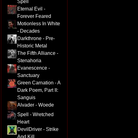
Spell
Eternal Evil -
Forever Feared
Motionless In White
- Decades
Darkthrone - Pre-
Historic Metal
The Fifth Alliance -
Stenahoria
Evanescence -
Sanctuary
Green Carnation - A
Dark Poem, Part II:
Sanguis
Alvader - Woede
Spell - Wretched
Heart
DevilDriver - Strike
And Kill