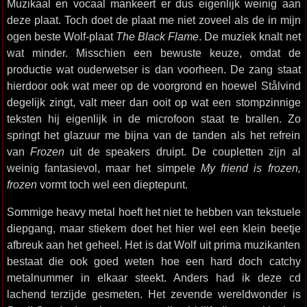
Muzikaal en vocaal mankeert er dus eigenlijk weinig aan
deze plaat. Toch doet de plaat me niet zoveel als de in mijn
ogen beste Wolf-plaat
The Black Flame
. De muziek knalt net
wat minder. Misschien een bewuste keuze, omdat de
productie wat ouderwetser is dan voorheen. De zang staat
hierdoor ook wat meer op de voorgrond en hoewel Stålvind
degelijk zingt, valt meer dan ooit op wat een stompzinnige
teksten hij eigenlijk in de microfoon staat te brallen. Zo
springt het glazuur me bijna van de tanden als het refrein
van
Frozen
uit de speakers druipt. De coupletten zijn al
weinig fantasievol, maar het simpele
My friend is frozen,
frozen
vormt toch wel een dieptepunt.
Sommige heavy metal hoeft het niet te hebben van tekstuele
diepgang, maar stiekem doet het hier wel een klein beetje
afbreuk aan het geheel. Het is dat Wolf uit prima muzikanten
bestaat die ook goed weten hoe een hard doch catchy
metalnummer in elkaar steekt. Anders had ik deze cd
lachend terzijde gesmeten. Het zevende wereldwonder is