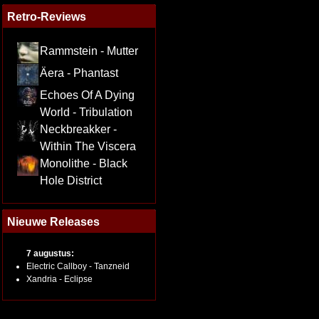
Retro-Reviews
Rammstein - Mutter
Äera - Phantast
Echoes Of A Dying
World - Tribulation
Neckbreakker -
Within The Viscera
Monolithe - Black
Hole District
Nieuwe Releases
7 augustus:
Electric Callboy - Tanzneid
Xandria - Eclipse