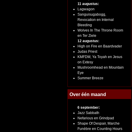
11 augustus:
Lagwagon
Sanguisugabogg,
Revocation en Internal
Bleeding
Wolves In The Throne Room
en Ter Ziele
12 augustus:
High on Fire en Baardvader
Judas Priest
KMFDM, Ya Toyah en Jesus
on Extesy
Mushroomhead en Mountain
Eye
Summer Breeze
Over één maand
6 september:
Jazz Sabbath
Nefarious en Grindpad
Shape Of Despair, Marche
Funèbre en Counting Hours