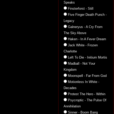
Speaks
Finsterforst - Still
Five Finger Death Punch -
Legacy
Galneryus - A Cry From
The Sky Above
Haken - In A Fever Dream
Jack White - Frozen
Charlotte
Left To Die - Initium Mortis
Madball - Not Your
Kingdom
Moonspell - Far From God
Motionless In White -
Decades
Protest The Hero - Within
Psycroptic - The Pulse Of
Annihilation
Sinner - Boom Bang