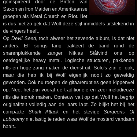
geïnspireerd door de Britten van
Saxon en Iron Maiden en Amerikaanse
groepen als Metal Church en Riot. Het
is dus niet zo gek dat Wolf deze stijl inmiddels uitstekend in
de vingers heeft.
Op
Devil Seed
, toch alweer het zevende album, is dat niet
anders. Elf songs lang trakteert de band rond de
snarenplukkende zanger Niklas Stålvind ons op
oerdegelijke heavy metal. Logische structuren, pakkende
riffs en hoge zang maken de dienst uit. Solo's zijn er ook,
maar die heb ik bij Wolf eigenlijk nooit zo geweldig
gevonden. Ook nu roepen de gitaarerupties geen kippenvel
op. Nee, het zijn vooral de traditionele en zeer melodieuze
riffs die indruk maken. Opnieuw valt op dat Wolf het begrip
originaliteit volledig aan de laars lapt. Zo blijkt het bij het
compacte
Shark Attack
en het stevige
Surgeons Of
Lobotomy
niet lastig te raden waar Wolf de mosterd vandaan
haalt..