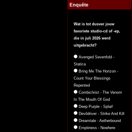
Enquête
Wat is tot dusver jouw
favoriete studio-cd of -ep,
die in juli 2026 werd
uitgebracht?
Avenged Sevenfold -
Statica
Bring Me The Horizon -
Count Your Blessings
Repented
Combichrist - The Venom
In The Mouth Of God
Deep Purple - Splat!
Devildriver - Strike And Kill
Dreamtale - Aetherbound
Emptiness - Nowhere