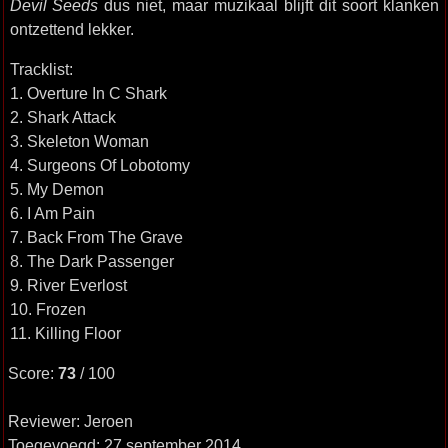
Devil Seeds
dus niet, maar muzikaal blijft dit soort klanken
ontzettend lekker.
Tracklist:
1. Overture In C Shark
2. Shark Attack
3. Skeleton Woman
4. Surgeons Of Lobotomy
5. My Demon
6. I Am Pain
7. Back From The Grave
8. The Dark Passenger
9. River Everlost
10. Frozen
11. Killing Floor
Score:
73
/ 100
Reviewer: Jeroen
Toegevoegd: 27 september 2014