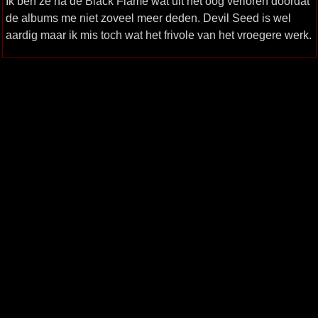
Ik ben ze na de Black Flame wat uit het oog verloren doordat
de albums me niet zoveel meer deden. Devil Seed is wel
aardig maar ik mis toch wat het frivole van het vroegere werk.