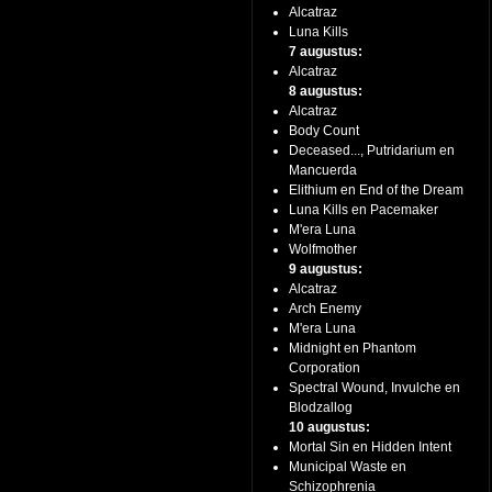
Alcatraz
Luna Kills
7 augustus:
Alcatraz
8 augustus:
Alcatraz
Body Count
Deceased..., Putridarium en
Mancuerda
Elithium en End of the Dream
Luna Kills en Pacemaker
M'era Luna
Wolfmother
9 augustus:
Alcatraz
Arch Enemy
M'era Luna
Midnight en Phantom
Corporation
Spectral Wound, Invulche en
Blodzallog
10 augustus:
Mortal Sin en Hidden Intent
Municipal Waste en
Schizophrenia