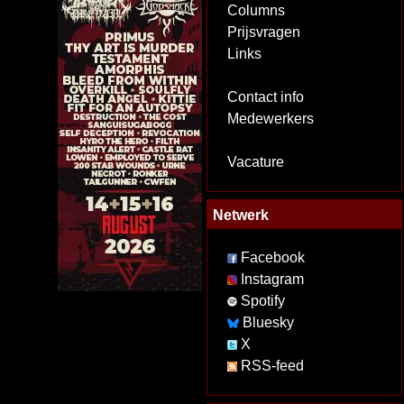
Columns
Prijsvragen
Links
Contact info
Medewerkers
Vacature
Netwerk
Facebook
Instagram
Spotify
Bluesky
X
RSS-feed