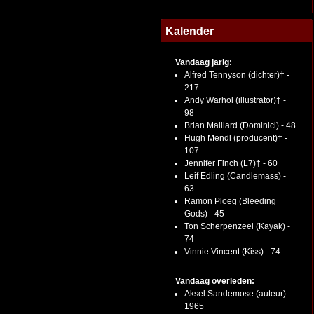
Kalender
Vandaag jarig:
Alfred Tennyson (dichter)† -
217
Andy Warhol (illustrator)† -
98
Brian Maillard (Dominici) - 48
Hugh Mendl (producent)† -
107
Jennifer Finch (L7)† - 60
Leif Edling (Candlemass) -
63
Ramon Ploeg (Bleeding
Gods) - 45
Ton Scherpenzeel (Kayak) -
74
Vinnie Vincent (Kiss) - 74
Vandaag overleden:
Aksel Sandemose (auteur) -
1965