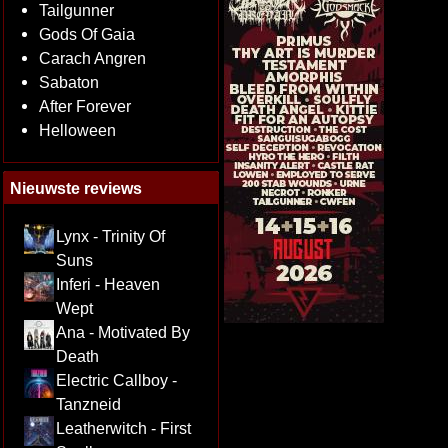
Tailgunner
Gods Of Gaia
Carach Angren
Sabaton
After Forever
Helloween
Nieuwste reviews
Lynx - Trinity Of
Suns
Inferi - Heaven
Wept
Ana - Motivated By
Death
Electric Callboy -
Tanzneid
Leatherwitch - First