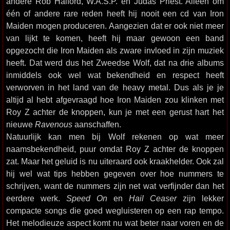
andere Rob Halford, W.A.S.P. en Judas Priest. Alleen om
één of andere rare reden heeft hij nooit een cd van Iron
Maiden mogen produceren. Aangezien dat er ook niet meer
van lijkt te komen, heeft hij maar gewoon een band
opgezocht die Iron Maiden als zware invloed in zijn muziek
heeft. Dat werd dus het Zweedse Wolf, dat na drie albums
inmiddels ook wel wat bekendheid en respect heeft
verworven in het land van de heavy metal. Dus als je je
altijd al hebt afgevraagd hoe Iron Maiden zou klinken met
Roy Z achter de knoppen, kun je met een gerust hart het
nieuwe
Ravenous
aanschaffen.
Natuurlijk kan men bij Wolf rekenen op wat meer
naamsbekendheid, puur omdat Roy Z achter de knoppen
zat. Maar het geluid is nu uiteraard ook kraakhelder. Ook zal
hij wel wat tips hebben gegeven over hoe nummers te
schrijven, want de nummers zijn net wat verfijnder dan het
eerdere werk.
Speed On
en
Hail Ceaser
zijn lekker
compacte songs die goed wegluisteren op een rap tempo.
Het melodieuze aspect komt nu wat beter naar voren en de