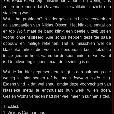
The Black Flame
zijn uitstekende albums en weinig fans
zullen ontkennen dat
Ravenous
in kwalitatief opzicht een
stap terug was.
Wat is het probleem? In ieder geval niet het soleerwerk en
de zangpartijen van Niklas Olsson. Het klinkt allemaal op
en top Wolf, maar de band klinkt een beetje uitgeblust en
vooral ongeïnspireerd. Alle songs hebben dezelfde saaie
opbouw en matige refreinen. Het is misschien wel de
klassieke artiest die voor de honderdste keer hetzelfde
trucje gedaan heeft, waardoor de spontaniteit er wel vanaf
is. De uitvoering is goed, maar de bezieling is nul.
Wat de fan hier gepresenteerd krijgt is een pak songs die
weinig tot niet boeien (of het moet
Jekyll & Hyde
zijn).
Ergens vind ik dat wel sneu, omdat deze voorvechters van
klassieke metal te enthousiast hun werk willen doen.
Gezien Wolf’s verleden had hier veel meer in kunnen zitten.
Tracklist:
1. Vicious Companions